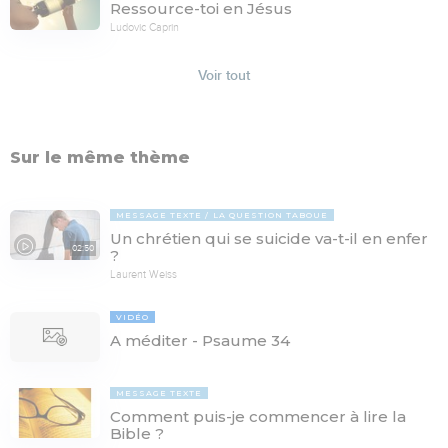
Ressource-toi en Jésus
Ludovic Caprin
Voir tout
Sur le même thème
MESSAGE TEXTE
LA QUESTION TABOUE
Un chrétien qui se suicide va-t-il en enfer
02:50
?
Laurent Weiss
VIDÉO
A méditer - Psaume 34
MESSAGE TEXTE
Comment puis-je commencer à lire la
Bible ?