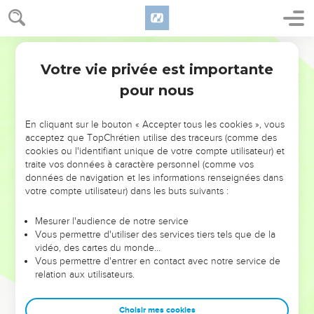
Votre vie privée est importante
pour nous
NE MANQUEZ PAS L’ÉVÉNEMENT
En cliquant sur le bouton « Accepter tous les cookies », vous
DE L’ANNÉE !
acceptez que TopChrétien utilise des traceurs (comme des
cookies ou l'identifiant unique de votre compte utilisateur) et
ET SI LEURS ERREURS POUVAIENT VOUS ÉVITER LES
traite vos données à caractère personnel (comme vos
VOTRES ?
données de navigation et les informations renseignées dans
votre compte utilisateur) dans les buts suivants :
On admire souvent les leaders pour leurs réussites, leur impact,
leur foi ou leur vision. Mais on voit moins les doutes, les erreurs
Mesurer l'audience de notre service
Vous permettre d'utiliser des services tiers tels que de la
et les saisons difficiles qu'ils ont traversés, alors même que ce
vidéo, des cartes du monde…
sont elles qui les ont façonnés.
Vous permettre d'entrer en contact avec notre service de
relation aux utilisateurs.
Dans cette conférence, leaders, entrepreneurs, et responsables
reviennent sur les erreurs marquantes de leur parcours et les
clés pour avancer avec plus de sagesse afin que leurs erreurs
Choisir mes cookies