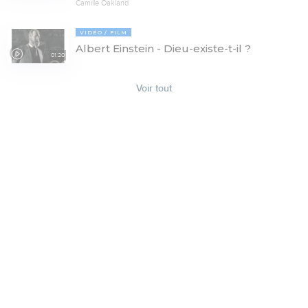
Camille Oakland
VIDÉO
FILM
Albert Einstein - Dieu-existe-t-il ?
01:20
Voir tout