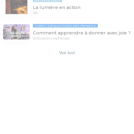
MESSAGE TEXTE
La lumière en action
SEL
VIDÉO
GOTQUESTIONS.ORG-FRANÇAIS
Comment apprendre à donner avec joie ?
03:47
GotQuestions.org-Français
Voir tout