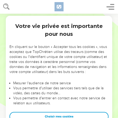
Votre vie privée est importante
pour nous
NE MANQUEZ PAS L’ÉVÉNEMENT
En cliquant sur le bouton « Accepter tous les cookies », vous
DE L’ANNÉE !
acceptez que TopChrétien utilise des traceurs (comme des
cookies ou l'identifiant unique de votre compte utilisateur) et
ET SI LEURS ERREURS POUVAIENT VOUS ÉVITER LES
traite vos données à caractère personnel (comme vos
VOTRES ?
données de navigation et les informations renseignées dans
votre compte utilisateur) dans les buts suivants :
On admire souvent les leaders pour leurs réussites, leur impact,
leur foi ou leur vision. Mais on voit moins les doutes, les erreurs
Mesurer l'audience de notre service
Vous permettre d'utiliser des services tiers tels que de la
et les saisons difficiles qu'ils ont traversés, alors même que ce
vidéo, des cartes du monde…
sont elles qui les ont façonnés.
Vous permettre d'entrer en contact avec notre service de
relation aux utilisateurs.
Dans cette conférence, leaders, entrepreneurs, et responsables
reviennent sur les erreurs marquantes de leur parcours et les
clés pour avancer avec plus de sagesse afin que leurs erreurs
Choisir mes cookies