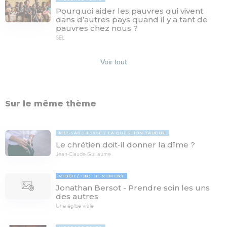
Pourquoi aider les pauvres qui vivent
dans d’autres pays quand il y a tant de
pauvres chez nous ?
SEL
Voir tout
Sur le même thème
MESSAGE TEXTE
LA QUESTION TABOUE
Le chrétien doit-il donner la dîme ?
Jean-Claude Guillaume
VIDÉO
ENSEIGNEMENT
Jonathan Bersot - Prendre soin les uns
des autres
Une église vraie