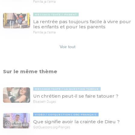
Famille je t'aime
MESSAGE TEXTE
PARENT
La rentrée pas toujours facile à vivre pour
les enfants et pour les parents
Famille je t'aime
Voir tout
Sur le même thème
MESSAGE TEXTE
LA QUESTION TABOUE
Un chrétien peut-il se faire tatouer ?
Elisabeth Dugas
VIDÉO
GOTQUESTIONS.ORG-FRANÇAIS
Que signifie avoir la crainte de Dieu ?
04:01
GotQuestions.org-Français