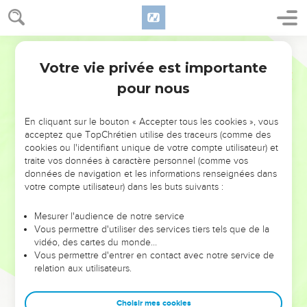
Votre vie privée est importante
pour nous
NE MANQUEZ PAS L’ÉVÉNEMENT
En cliquant sur le bouton « Accepter tous les cookies », vous
DE L’ANNÉE !
acceptez que TopChrétien utilise des traceurs (comme des
cookies ou l'identifiant unique de votre compte utilisateur) et
ET SI LEURS ERREURS POUVAIENT VOUS ÉVITER LES
traite vos données à caractère personnel (comme vos
VOTRES ?
données de navigation et les informations renseignées dans
votre compte utilisateur) dans les buts suivants :
On admire souvent les leaders pour leurs réussites, leur impact,
leur foi ou leur vision. Mais on voit moins les doutes, les erreurs
Mesurer l'audience de notre service
Vous permettre d'utiliser des services tiers tels que de la
et les saisons difficiles qu'ils ont traversés, alors même que ce
vidéo, des cartes du monde…
sont elles qui les ont façonnés.
Vous permettre d'entrer en contact avec notre service de
relation aux utilisateurs.
Dans cette conférence, leaders, entrepreneurs, et responsables
reviennent sur les erreurs marquantes de leur parcours et les
clés pour avancer avec plus de sagesse afin que leurs erreurs
Choisir mes cookies