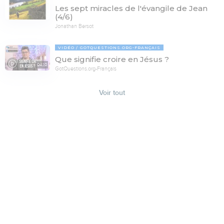
Les sept miracles de l'évangile de Jean
(4/6)
Jonathan Bersot
VIDÉO
GOTQUESTIONS.ORG-FRANÇAIS
Que signifie croire en Jésus ?
04:10
GotQuestions.org-Français
Voir tout