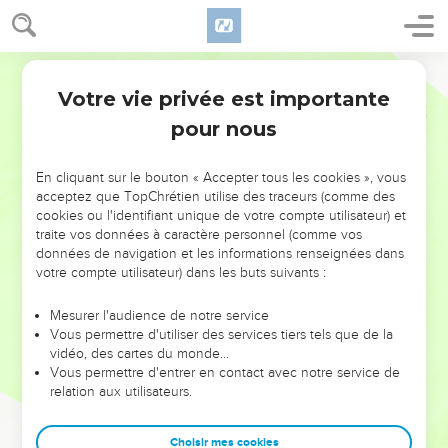
Votre vie privée est importante
pour nous
NE MANQUEZ PAS L’ÉVÉNEMENT
En cliquant sur le bouton « Accepter tous les cookies », vous
DE L’ANNÉE !
acceptez que TopChrétien utilise des traceurs (comme des
cookies ou l'identifiant unique de votre compte utilisateur) et
ET SI LEURS ERREURS POUVAIENT VOUS ÉVITER LES
traite vos données à caractère personnel (comme vos
VOTRES ?
données de navigation et les informations renseignées dans
votre compte utilisateur) dans les buts suivants :
On admire souvent les leaders pour leurs réussites, leur impact,
leur foi ou leur vision. Mais on voit moins les doutes, les erreurs
Mesurer l'audience de notre service
Vous permettre d'utiliser des services tiers tels que de la
et les saisons difficiles qu'ils ont traversés, alors même que ce
vidéo, des cartes du monde…
sont elles qui les ont façonnés.
Vous permettre d'entrer en contact avec notre service de
relation aux utilisateurs.
Dans cette conférence, leaders, entrepreneurs, et responsables
reviennent sur les erreurs marquantes de leur parcours et les
clés pour avancer avec plus de sagesse afin que leurs erreurs
Choisir mes cookies