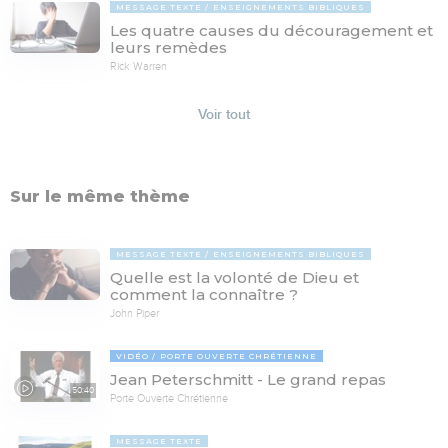
MESSAGE TEXTE
ENSEIGNEMENTS BIBLIQUES
Les quatre causes du découragement et
leurs remèdes
Rick Warren
Voir tout
Sur le même thème
MESSAGE TEXTE
ENSEIGNEMENTS BIBLIQUES
Quelle est la volonté de Dieu et
comment la connaître ?
John Piper
VIDÉO
PORTE OUVERTE CHRÉTIENNE
Jean Peterschmitt - Le grand repas
50:40
Porte Ouverte Chrétienne
MESSAGE TEXTE