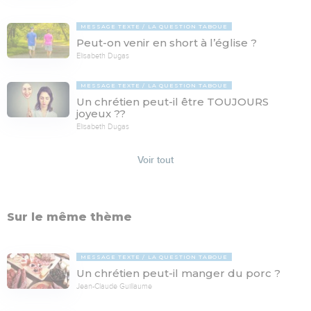
MESSAGE TEXTE
LA QUESTION TABOUE
Peut-on venir en short à l’église ?
Elisabeth Dugas
MESSAGE TEXTE
LA QUESTION TABOUE
Un chrétien peut-il être TOUJOURS
joyeux ??
Elisabeth Dugas
Voir tout
Sur le même thème
MESSAGE TEXTE
LA QUESTION TABOUE
Un chrétien peut-il manger du porc ?
Jean-Claude Guillaume