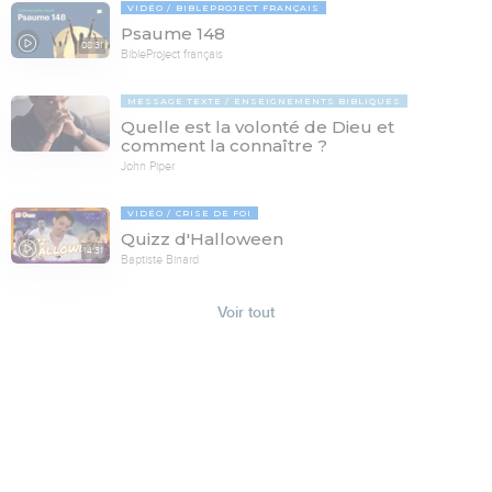
VIDÉO
BIBLEPROJECT FRANÇAIS
Psaume 148
08:31
BibleProject français
MESSAGE TEXTE
ENSEIGNEMENTS BIBLIQUES
Quelle est la volonté de Dieu et
comment la connaître ?
John Piper
VIDÉO
CRISE DE FOI
Quizz d'Halloween
14:31
Baptiste Binard
Voir tout