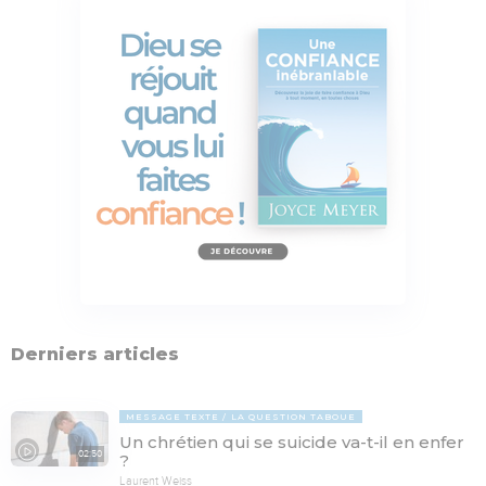
Derniers articles
MESSAGE TEXTE
LA QUESTION TABOUE
Un chrétien qui se suicide va-t-il en enfer
02:50
?
Laurent Weiss