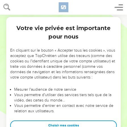
Votre vie privée est importante
pour nous
NE MANQUEZ PAS L’ÉVÉNEMENT
En cliquant sur le bouton « Accepter tous les cookies », vous
DE L’ANNÉE !
acceptez que TopChrétien utilise des traceurs (comme des
cookies ou l'identifiant unique de votre compte utilisateur) et
ET SI LEURS ERREURS POUVAIENT VOUS ÉVITER LES
traite vos données à caractère personnel (comme vos
VOTRES ?
données de navigation et les informations renseignées dans
votre compte utilisateur) dans les buts suivants :
On admire souvent les leaders pour leurs réussites, leur impact,
leur foi ou leur vision. Mais on voit moins les doutes, les erreurs
Mesurer l'audience de notre service
Vous permettre d'utiliser des services tiers tels que de la
et les saisons difficiles qu'ils ont traversés, alors même que ce
vidéo, des cartes du monde…
sont elles qui les ont façonnés.
Vous permettre d'entrer en contact avec notre service de
relation aux utilisateurs.
Dans cette conférence, leaders, entrepreneurs, et responsables
reviennent sur les erreurs marquantes de leur parcours et les
clés pour avancer avec plus de sagesse afin que leurs erreurs
Choisir mes cookies