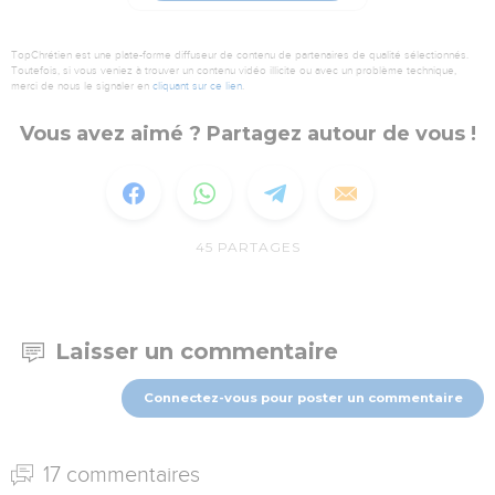
TopChrétien est une plate-forme diffuseur de contenu de partenaires de qualité sélectionnés.
Toutefois, si vous veniez à trouver un contenu vidéo illicite ou avec un problème technique,
merci de nous le signaler en
cliquant sur ce lien
.
Vous avez aimé ? Partagez autour de vous !
45
PARTAGES
Laisser un commentaire
Connectez-vous pour poster un commentaire
17 commentaires