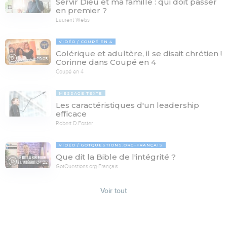
Servir Dieu et ma famille : qui doit passer
en premier ?
Laurent Weiss
VIDÉO
COUPÉ EN 4
Colérique et adultère, il se disait chrétien !
29:05
Corinne dans Coupé en 4
Coupé en 4
MESSAGE TEXTE
Les caractéristiques d'un leadership
efficace
Robert D.Foster
VIDÉO
GOTQUESTIONS.ORG-FRANÇAIS
Que dit la Bible de l'intégrité ?
04:22
GotQuestions.org-Français
Voir tout