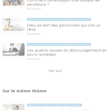
Comment développer une équipe de
serviteurs ?
Rick Warren
MESSAGE TEXTE
ENSEIGNEMENTS BIBLIQUES
Dieu se sert des personnes qui ont un
rêve
Rick Warren
MESSAGE TEXTE
ENSEIGNEMENTS BIBLIQUES
Les quatre causes du découragement et
leurs remèdes
Rick Warren
Voir tout
Sur le même thème
MESSAGE TEXTE
LA QUESTION TABOUE