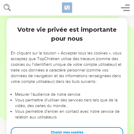
Votre vie privée est importante
pour nous
NE MANQUEZ PAS L’ÉVÉNEMENT
En cliquant sur le bouton « Accepter tous les cookies », vous
DE L’ANNÉE !
acceptez que TopChrétien utilise des traceurs (comme des
cookies ou l'identifiant unique de votre compte utilisateur) et
ET SI LEURS ERREURS POUVAIENT VOUS ÉVITER LES
traite vos données à caractère personnel (comme vos
VOTRES ?
données de navigation et les informations renseignées dans
votre compte utilisateur) dans les buts suivants :
On admire souvent les leaders pour leurs réussites, leur impact,
leur foi ou leur vision. Mais on voit moins les doutes, les erreurs
Mesurer l'audience de notre service
Vous permettre d'utiliser des services tiers tels que de la
et les saisons difficiles qu'ils ont traversés, alors même que ce
vidéo, des cartes du monde…
sont elles qui les ont façonnés.
Vous permettre d'entrer en contact avec notre service de
relation aux utilisateurs.
Dans cette conférence, leaders, entrepreneurs, et responsables
reviennent sur les erreurs marquantes de leur parcours et les
clés pour avancer avec plus de sagesse afin que leurs erreurs
Choisir mes cookies