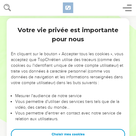
Votre vie privée est importante
pour nous
NE MANQUEZ PAS L’ÉVÉNEMENT
En cliquant sur le bouton « Accepter tous les cookies », vous
DE L’ANNÉE !
acceptez que TopChrétien utilise des traceurs (comme des
cookies ou l'identifiant unique de votre compte utilisateur) et
ET SI LEURS ERREURS POUVAIENT VOUS ÉVITER LES
traite vos données à caractère personnel (comme vos
VOTRES ?
données de navigation et les informations renseignées dans
votre compte utilisateur) dans les buts suivants :
On admire souvent les leaders pour leurs réussites, leur impact,
leur foi ou leur vision. Mais on voit moins les doutes, les erreurs
Mesurer l'audience de notre service
Vous permettre d'utiliser des services tiers tels que de la
et les saisons difficiles qu'ils ont traversés, alors même que ce
vidéo, des cartes du monde…
sont elles qui les ont façonnés.
Vous permettre d'entrer en contact avec notre service de
relation aux utilisateurs.
Dans cette conférence, leaders, entrepreneurs, et responsables
reviennent sur les erreurs marquantes de leur parcours et les
clés pour avancer avec plus de sagesse afin que leurs erreurs
Choisir mes cookies