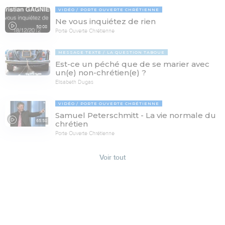
VIDÉO
PORTE OUVERTE CHRÉTIENNE
Ne vous inquiétez de rien
50:08
Porte Ouverte Chrétienne
MESSAGE TEXTE
LA QUESTION TABOUE
Est-ce un péché que de se marier avec
un(e) non-chrétien(e) ?
Elisabeth Dugas
VIDÉO
PORTE OUVERTE CHRÉTIENNE
Samuel Peterschmitt - La vie normale du
65:58
chrétien
Porte Ouverte Chrétienne
Voir tout