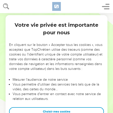
Votre vie privée est importante
pour nous
NE MANQUEZ PAS L’ÉVÉNEMENT
En cliquant sur le bouton « Accepter tous les cookies », vous
DE L’ANNÉE !
acceptez que TopChrétien utilise des traceurs (comme des
cookies ou l'identifiant unique de votre compte utilisateur) et
ET SI LEURS ERREURS POUVAIENT VOUS ÉVITER LES
traite vos données à caractère personnel (comme vos
VOTRES ?
données de navigation et les informations renseignées dans
votre compte utilisateur) dans les buts suivants :
On admire souvent les leaders pour leurs réussites, leur impact,
leur foi ou leur vision. Mais on voit moins les doutes, les erreurs
Mesurer l'audience de notre service
Vous permettre d'utiliser des services tiers tels que de la
et les saisons difficiles qu'ils ont traversés, alors même que ce
vidéo, des cartes du monde…
sont elles qui les ont façonnés.
Vous permettre d'entrer en contact avec notre service de
relation aux utilisateurs.
Dans cette conférence, leaders, entrepreneurs, et responsables
reviennent sur les erreurs marquantes de leur parcours et les
clés pour avancer avec plus de sagesse afin que leurs erreurs
Choisir mes cookies