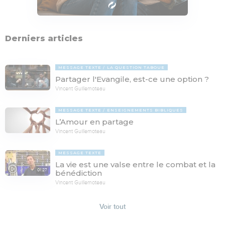
Derniers articles
MESSAGE TEXTE
LA QUESTION TABOUE
Partager l'Evangile, est-ce une option ?
Vincent Guillemoteau
MESSAGE TEXTE
ENSEIGNEMENTS BIBLIQUES
L’Amour en partage
Vincent Guillemoteau
MESSAGE TEXTE
La vie est une valse entre le combat et la
01:27
bénédiction
Vincent Guillemoteau
Voir tout