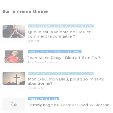
Sur le même thème
MESSAGE TEXTE
ENSEIGNEMENTS BIBLIQUES
Quelle est la volonté de Dieu et
comment la connaître ?
John Piper
VIDÉO
PORTE OUVERTE CHRÉTIENNE
Jean-Marie Ribay - Dieu a-t-il un fils ?
53:17
Porte Ouverte Chrétienne
MESSAGE TEXTE
ENSEIGNEMENTS BIBLIQUES
Mon Dieu, mon Dieu, pourquoi m’as-tu
abandonné?
Claude Frank
VIDÉO
TÉMOIGNAGE
Témoignage du Pasteur David Wilkerson