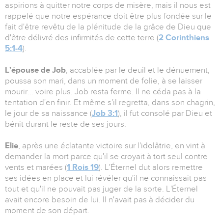
aspirions à quitter notre corps de misère, mais il nous est
rappelé que notre espérance doit être plus fondée sur le
fait d'être revêtu de la plénitude de la grâce de Dieu que
d'être délivré des infirmités de cette terre (
2 Corinthiens
5:1-4
).
L'épouse de Job
, accablée par le deuil et le dénuement,
poussa son mari, dans un moment de folie, à se laisser
mourir... voire plus. Job resta ferme. Il ne céda pas à la
tentation d'en finir. Et même s'il regretta, dans son chagrin,
le jour de sa naissance (
Job 3:1
), il fut consolé par Dieu et
bénit durant le reste de ses jours.
Elie
, après une éclatante victoire sur l'idolâtrie, en vint à
demander la mort parce qu'il se croyait à tort seul contre
vents et marées (
1 Rois 19
). L'Éternel dut alors remettre
ses idées en place et lui révéler qu'il ne connaissait pas
tout et qu'il ne pouvait pas juger de la sorte. L'Éternel
avait encore besoin de lui. Il n'avait pas à décider du
moment de son départ.