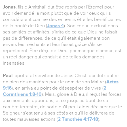
Jonas
, fils d'Amitthaï, dut être repris par l'Éternel pour
avoir demandé la mort plutôt que de voir ceux qu'ils
considéraient comme des ennemis être les bénéficiaires
de la bonté de Dieu (
Jonas 4
). Son coeur, exclusif dans
ses amitiés et affinités, s'irrita de ce que Dieu ne faisait
pas de différences, de ce qu'il était également bon
envers les méchants et leur faisait grâce s'ils se
repentaient. Être déçu de Dieu, par manque d'amour, est
un réel danger qui conduit à de telles demandes
insensées.
Paul
, apôtre et serviteur de Jésus Christ, qui dut souffrir
en bien des manières pour le nom de son Maître (
Actes
9:16
), en arriva au point de désespérer de vivre (
2
Corinthiens 1:8-10
). Mais, gloire à Dieu, il reçut les forces
aux moments opportuns, et ce jusqu'au bout de sa
carrière terrestre, de sorte qu'il peut alors déclarer que le
Seigneur s'est tenu à ses côtés et qu'il le délivrera de
toutes mauvaises actions (
2 Timothée 4:17-18
).