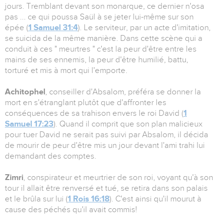
jours. Tremblant devant son monarque, ce dernier n'osa
pas ... ce qui poussa Saül à se jeter lui-même sur son
épée (
1 Samuel 31:4
). Le serviteur, par un acte d'imitation,
se suicida de la même manière. Dans cette scène qui a
conduit à ces " meurtres " c'est la peur d'être entre les
mains de ses ennemis, la peur d'être humilié, battu,
torturé et mis à mort qui l'emporte.
Achitophel
, conseiller d'Absalom, préféra se donner la
mort en s'étranglant plutôt que d'affronter les
conséquences de sa trahison envers le roi David (
1
Samuel 17:23
). Quand il comprit que son plan malicieux
pour tuer David ne serait pas suivi par Absalom, il décida
de mourir de peur d'être mis un jour devant l'ami trahi lui
demandant des comptes.
Zimri
, conspirateur et meurtrier de son roi, voyant qu'à son
tour il allait être renversé et tué, se retira dans son palais
et le brûla sur lui (
1 Rois 16:18
). C'est ainsi qu'il mourut à
cause des péchés qu'il avait commis!