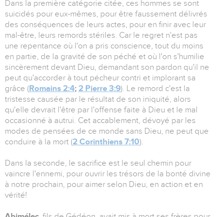
Dans la première catégorie citée, ces hommes se sont
suicidés pour eux-mêmes, pour être faussement délivrés
des conséquences de leurs actes, pour en finir avec leur
mal-être, leurs remords stériles. Car le regret n'est pas
une repentance où l'on a pris conscience, tout du moins
en partie, de la gravité de son péché et où l'on s'humilie
sincèrement devant Dieu, demandant son pardon qu'il ne
peut qu'accorder à tout pécheur contri et implorant sa
grâce (
Romains 2:4
;
2 Pierre 3:9
). Le remord c'est la
tristesse causée par le résultat de son iniquité, alors
qu'elle devrait l'être par l'offense faite à Dieu et le mal
occasionné à autrui. Cet accablement, dévoyé par les
modes de pensées de ce monde sans Dieu, ne peut que
conduire à la mort (
2 Corinthiens 7:10
).
Dans la seconde, le sacrifice est le seul chemin pour
vaincre l'ennemi, pour ouvrir les trésors de la bonté divine
à notre prochain, pour aimer selon Dieu, en action et en
vérité!
Abimélec
, fils de Gédéon, avait mis à mort ses frères pour