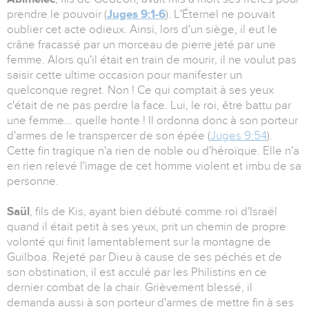
prendre le pouvoir (
Juges 9:1-6
). L'Éternel ne pouvait
oublier cet acte odieux. Ainsi, lors d'un siège, il eut le
crâne fracassé par un morceau de pierre jeté par une
femme. Alors qu'il était en train de mourir, il ne voulut pas
saisir cette ultime occasion pour manifester un
quelconque regret. Non ! Ce qui comptait à ses yeux
c'était de ne pas perdre la face. Lui, le roi, être battu par
une femme... quelle honte ! Il ordonna donc à son porteur
d'armes de le transpercer de son épée (
Juges 9:54
).
Cette fin tragique n'a rien de noble ou d'héroïque. Elle n'a
en rien relevé l'image de cet homme violent et imbu de sa
personne.
Saül
, fils de Kis, ayant bien débuté comme roi d'Israël
quand il était petit à ses yeux, prit un chemin de propre
volonté qui finit lamentablement sur la montagne de
Guilboa. Rejeté par Dieu à cause de ses péchés et de
son obstination, il est acculé par les Philistins en ce
dernier combat de la chair. Grièvement blessé, il
demanda aussi à son porteur d'armes de mettre fin à ses