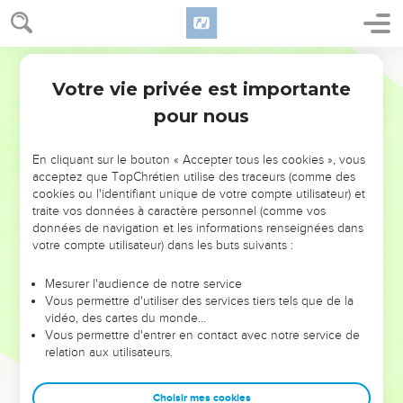
Votre vie privée est importante
pour nous
NE MANQUEZ PAS L’ÉVÉNEMENT
En cliquant sur le bouton « Accepter tous les cookies », vous
DE L’ANNÉE !
acceptez que TopChrétien utilise des traceurs (comme des
cookies ou l'identifiant unique de votre compte utilisateur) et
ET SI LEURS ERREURS POUVAIENT VOUS ÉVITER LES
traite vos données à caractère personnel (comme vos
VOTRES ?
données de navigation et les informations renseignées dans
votre compte utilisateur) dans les buts suivants :
On admire souvent les leaders pour leurs réussites, leur impact,
leur foi ou leur vision. Mais on voit moins les doutes, les erreurs
Mesurer l'audience de notre service
Vous permettre d'utiliser des services tiers tels que de la
et les saisons difficiles qu'ils ont traversés, alors même que ce
vidéo, des cartes du monde…
sont elles qui les ont façonnés.
Vous permettre d'entrer en contact avec notre service de
relation aux utilisateurs.
Dans cette conférence, leaders, entrepreneurs, et responsables
reviennent sur les erreurs marquantes de leur parcours et les
clés pour avancer avec plus de sagesse afin que leurs erreurs
Choisir mes cookies