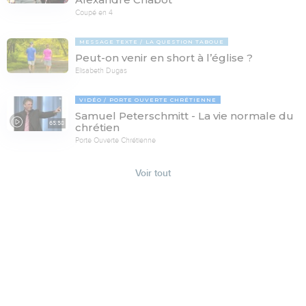
Coupé en 4
MESSAGE TEXTE
LA QUESTION TABOUE
Peut-on venir en short à l’église ?
Elisabeth Dugas
VIDÉO
PORTE OUVERTE CHRÉTIENNE
Samuel Peterschmitt - La vie normale du
65:58
chrétien
Porte Ouverte Chrétienne
Voir tout