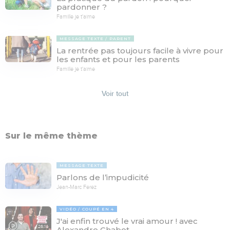
pardonner ?
Famille je t'aime
MESSAGE TEXTE
PARENT
La rentrée pas toujours facile à vivre pour
les enfants et pour les parents
Famille je t'aime
Voir tout
Sur le même thème
MESSAGE TEXTE
Parlons de l’impudicité
Jean-Marc Ferez
VIDÉO
COUPÉ EN 4
J'ai enfin trouvé le vrai amour ! avec
26:14
Alexandre Chabot