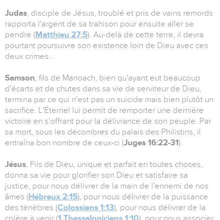
Judas
, disciple de Jésus, troublé et pris de vains remords
rapporta l'argent de sa trahison pour ensuite aller se
pendre (
Matthieu 27:5
). Au-delà de cette terre, il devra
pourtant poursuivre son existence loin de Dieu avec ces
deux crimes...
Samson
, fils de Manoach, bien qu'ayant eut beaucoup
d'écarts et de chutes dans sa vie de serviteur de Dieu,
termina par ce qui n'est pas un suicide mais bien plutôt un
sacrifice. L'Éternel lui permit de remporter une dernière
victoire en s'offrant pour la délivrance de son peuple. Par
sa mort, sous les décombres du palais des Philistins, il
entraîna bon nombre de ceux-ci (
J
uges 16:22-31
).
Jésus
, Fils de Dieu, unique et parfait en toutes choses,
donna sa vie pour glorifier son Dieu et satisfaire sa
justice, pour nous délivrer de la main de l'ennemi de nos
âmes (
Hébreux 2:15
), pour nous délivrer de la puissance
des ténèbres (
Colossiens 1:13
), pour nous délivrer de la
colère à venir (
1 Thessaloniciens 1:10
), pour nous associer