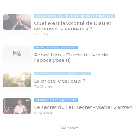
MESSAGE TEXTE
ENSEIGNEMENTS BIBLIQUES
Quelle est la volonté de Dieu et
comment la connaître ?
John Piper
VIDÉO
ENSEIGNEMENT
Roger Liebi - Etude du livre de
l'apocalypse (1)
MESSAGE TEXTE
TOPCHRÉTIEN
La prière, c'est quoi ?
TopChrétien
VIDÉO
ENSEIGNEMENT
Le secret du lieu secret - Walter Zanzen
09:11
EER-Genève
Voir tout