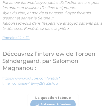
Par amour fraternel soyez pleins d'affection les uns pour
les autres et rivalisez d'estime réciproque.
Ayez du zèle, et non de la paresse. Soyez fervents
d'esprit et servez le Seigneur.
Réjouissez-vous dans l'espérance et soyez patients dans
la détresse. Persévérez dans la prière.
Romains 12.4-12
Découvrez l’interview de Torben
S
ø
ndergaard, par Salomon
Magnanou :
https://www.youtube.com/watch?
time_continue=1&v=yZIiYuSi7do
La question taboue
S'abonner à l'auteur