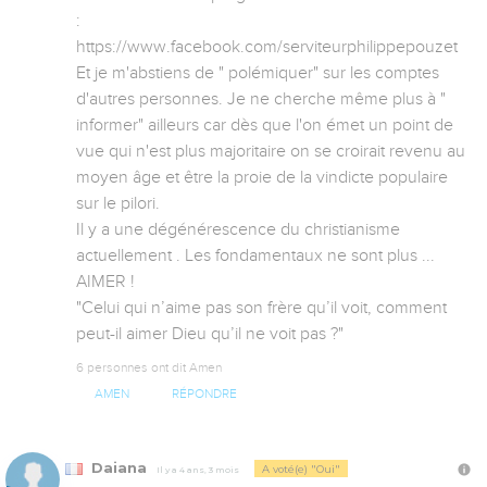
:

https://www.facebook.com/serviteurphilippepouzet

Et je m'abstiens de " polémiquer" sur les comptes 
d'autres personnes. Je ne cherche même plus à " 
informer" ailleurs car dès que l'on émet un point de 
vue qui n'est plus majoritaire on se croirait revenu au 
moyen âge et être la proie de la vindicte populaire 
sur le pilori. 

Il y a une dégénérescence du christianisme 
actuellement . Les fondamentaux ne sont plus ... 
AIMER !

"Celui qui n’aime pas son frère qu’il voit, comment 
peut-il aimer Dieu qu’il ne voit pas ?"
6 personnes ont dit Amen
AMEN
RÉPONDRE
Daiana
A voté(e) "Oui"
Il y a 4 ans, 3 mois