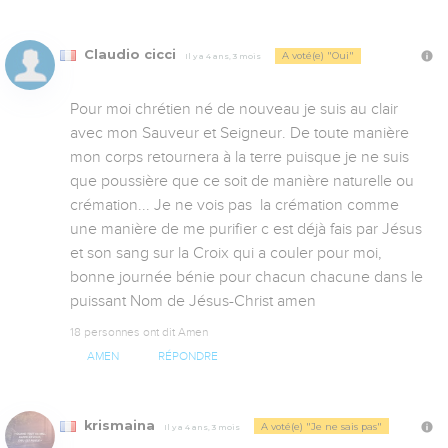
Claudio cicci
A voté(e) "Oui"
Il y a 4 ans, 3 mois
Pour moi chrétien né de nouveau je suis au clair 
avec mon Sauveur et Seigneur. De toute manière 
mon corps retournera à la terre puisque je ne suis 
que poussière que ce soit de manière naturelle ou 
crémation... Je ne vois pas  la crémation comme 
une manière de me purifier c est déjà fais par Jésus 
et son sang sur la Croix qui a couler pour moi, 
bonne journée bénie pour chacun chacune dans le 
puissant Nom de Jésus-Christ amen
18 personnes ont dit Amen
AMEN
RÉPONDRE
krismaina
A voté(e) "Je ne sais pas"
Il y a 4 ans, 3 mois