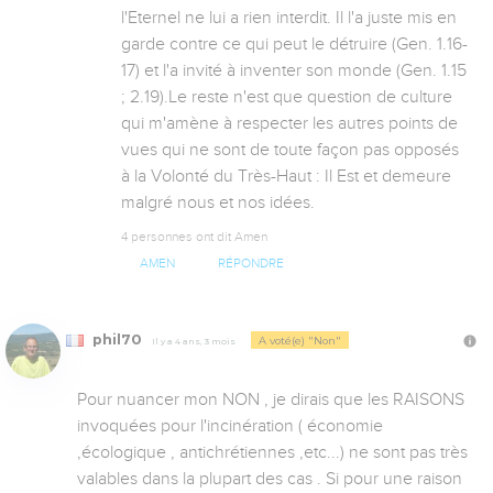
l'Eternel ne lui a rien interdit. Il l'a juste mis en 
garde contre ce qui peut le détruire (Gen. 1.16-
17) et l'a invité à inventer son monde (Gen. 1.15 
; 2.19).Le reste n'est que question de culture 
qui m'amène à respecter les autres points de 
vues qui ne sont de toute façon pas opposés 
à la Volonté du Très-Haut : Il Est et demeure 
malgré nous et nos idées.
4 personnes ont dit Amen
AMEN
RÉPONDRE
phil70
A voté(e) "Non"
Il y a 4 ans, 3 mois
Pour nuancer mon NON , je dirais que les RAISONS 
invoquées pour l'incinération ( économie 
,écologique , antichrétiennes ,etc...) ne sont pas très 
valables dans la plupart des cas . Si pour une raison 