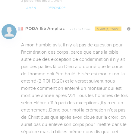
3 personnes ont dit Amen
AMEN
RÉPONDRE
PODA Sié Amplias
A voté(e) "Non"
Il y a 4 ans, 3 mois
A mon humble avis, il n'y ait pas de question pour 
l'incinération des corps ,parce que dans la bible 
autre que des exception de condamnation il n'y ait 
pas des parties là ou Dieu a ordonné que le corps 
de l'homme doit être brulé .Elisée est mort et on l'a 
enterré (2 ROI 13:20) et le verset suivant nous 
montre comment on enterré un monsieur qui est 
mort une année après V21.Tous les hommes de fois 
selon Hébreu 11 à part des exceptions ,il y a eu un 
enterrement .Donc pour moi la crémation n'est pas 
de Christ puis que après avoir cloué sur la croix ,on 
aurait pas du enlevé son corps pour  mettre dans le 
sépulcre mais la bibles même nous dis que :cet 