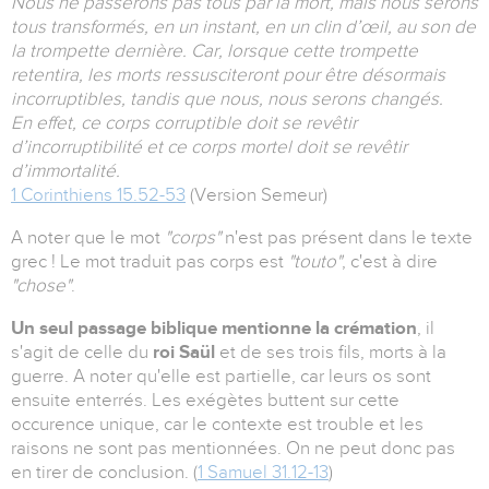
Nous ne passerons pas tous par la mort, mais nous serons
tous transformés, en un instant, en un clin d’œil, au son de
la trompette dernière. Car, lorsque cette trompette
retentira, les morts ressusciteront pour être désormais
incorruptibles, tandis que nous, nous serons changés.
En effet, ce corps corruptible doit se revêtir
d’incorruptibilité et ce corps mortel doit se revêtir
d’immortalité.
1 Corinthiens 15.52-53
(Version Semeur)
A noter que le mot
"corps"
n'est pas présent dans le texte
grec ! Le mot traduit pas corps est
"touto"
, c'est à dire
"chose"
.
Un seul passage biblique mentionne la crémation
, il
s'agit de celle du
roi Saül
et de ses trois fils, morts à la
guerre. A noter qu'elle est partielle, car leurs os sont
ensuite enterrés. Les exégètes buttent sur cette
occurence unique, car le contexte est trouble et les
raisons ne sont pas mentionnées. On ne peut donc pas
en tirer de conclusion. (
1 Samuel 31.12-13
)