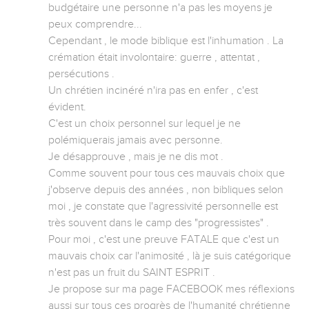
budgétaire une personne n'a pas les moyens je 
peux comprendre...

Cependant , le mode biblique est l'inhumation . La 
crémation était involontaire: guerre , attentat , 
persécutions .

Un chrétien incinéré n'ira pas en enfer , c'est 
évident.

C'est un choix personnel sur lequel je ne 
polémiquerais jamais avec personne.

Je désapprouve , mais je ne dis mot .

Comme souvent pour tous ces mauvais choix que 
j'observe depuis des années , non bibliques selon 
moi , je constate que l'agressivité personnelle est 
très souvent dans le camp des "progressistes" . 

Pour moi , c'est une preuve FATALE que c'est un 
mauvais choix car l'animosité , là je suis catégorique 
n'est pas un fruit du SAINT ESPRIT .

Je propose sur ma page FACEBOOK mes réflexions 
aussi sur tous ces progrès de l'humanité chrétienne 