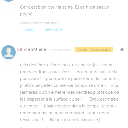
Car c'est bien pour la santé. Et ce n'est pas un 
péché.
3 personnes ont dit Amen
AMEN
RÉPONDRE
christtiane
A voté(e) "Je ne sais pas"
Il y a 4 ans, 3 mois
cela doit être le libre choix de chacun(e).   nous 
redeviendrons poussière :   les cendres sont de la 
poussière !    pourquoi ne pas enterrer les cendres 
plutôt que de les conserver dans une urne ?    moi,   
j'aimerais qu'on enterre mes cendres plutôt que de 
les disperser à la surface du sol !      Dieu est maître 
du temps :   il sait voyager dans le temps   et nous 
rencontrer avant notre crémation,   pour nous 
ressusciter !      Bonne journée à tous(tes)