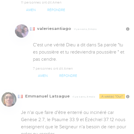
11 personnes ont dit Amen
AMEN
RÉPONDRE
valeriesantiago
Il y a 4 ans, 3 mois
C'est une vérité Dieu a dit dans Sa parole "tu 
es poussière et tu redeviendra poussière " et 
pas cendre.
7 personnes ont dit Amen
AMEN
RÉPONDRE
Emmanuel Latsague
A voté(e) "Oui"
Il y a 4 ans, 3 mois
Je n'ai que faire d'être enterré ou incinéré car 
Genèse 2.7, le Psaume 33.9 et Ézéchiel 37.12 nous 
enseignent que le Seigneur n'a besoin de rien pour 
créer ou recréer.
