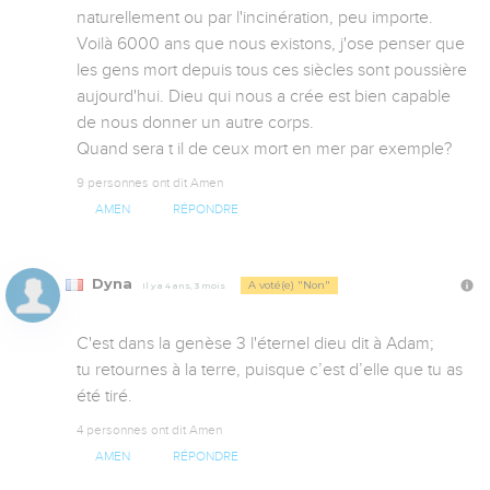
naturellement ou par l'incinération, peu importe. 
Voilà 6000 ans que nous existons, j'ose penser que 
les gens mort depuis tous ces siècles sont poussière 
aujourd'hui. Dieu qui nous a crée est bien capable 
de nous donner un autre corps.

Quand sera t il de ceux mort en mer par exemple?
9 personnes ont dit Amen
AMEN
RÉPONDRE
Dyna
A voté(e) "Non"
Il y a 4 ans, 3 mois
C'est dans la genèse 3 l'éternel dieu dit à Adam;

tu retournes à la terre, puisque c’est d’elle que tu as 
été tiré.
4 personnes ont dit Amen
AMEN
RÉPONDRE