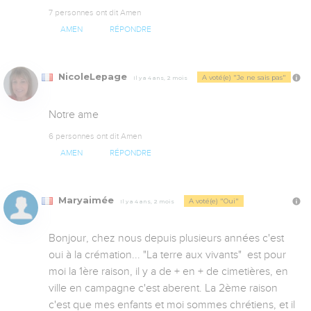
7 personnes ont dit Amen
AMEN
RÉPONDRE
NicoleLepage
A voté(e) "Je ne sais pas"
Il y a 4 ans, 2 mois
Notre ame
6 personnes ont dit Amen
AMEN
RÉPONDRE
Maryaimée
A voté(e) "Oui"
Il y a 4 ans, 2 mois
Bonjour, chez nous depuis plusieurs années c'est 
oui à la crémation... "La terre aux vivants"  est pour 
moi la 1ère raison, il y a de + en + de cimetières, en 
ville en campagne c'est aberent. La 2ème raison 
c'est que mes enfants et moi sommes chrétiens, et il 