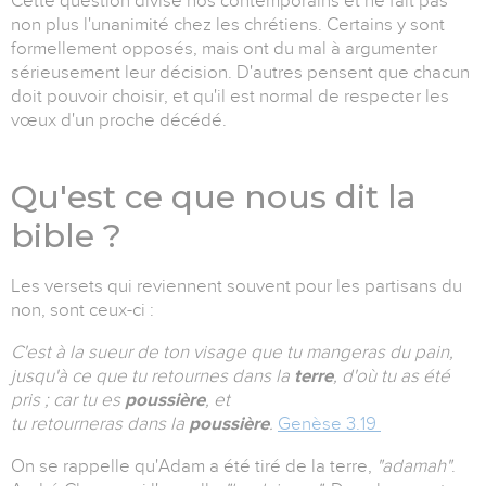
Cette question divise nos contemporains et ne fait pas
non plus l'unanimité chez les chrétiens. Certains y sont
formellement opposés, mais ont du mal à argumenter
sérieusement leur décision. D'autres pensent que chacun
doit pouvoir choisir, et qu'il est normal de respecter les
vœux d'un proche décédé.
Qu'est ce que nous dit la
bible ?
Les versets qui reviennent souvent pour les partisans du
non, sont ceux-ci :
C'est
à la
sueur de ton visage que tu mangeras du pain,
jusqu'à ce que tu retournes dans
la
terre
, d'où tu as été
pris ; car tu es
poussière
, et
tu
retourneras
dans
la
poussière
.
Genèse 3.19
On se rappelle qu'Adam a été tiré de la terre,
"adamah"
.