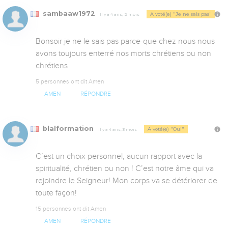
sambaaw1972
A voté(e) "Je ne sais pas"
Il y a 4 ans, 2 mois
Bonsoir je ne le sais pas parce-que chez nous nous 
avons toujours enterré nos morts chrétiens ou non 
chrétiens
5 personnes ont dit Amen
AMEN
RÉPONDRE
blalformation
A voté(e) "Oui"
Il y a 4 ans, 3 mois
C’est un choix personnel, aucun rapport avec la 
spiritualité, chrétien ou non ! C’est notre âme qui va 
rejoindre le Seigneur! Mon corps va se détériorer de 
toute façon!
15 personnes ont dit Amen
AMEN
RÉPONDRE