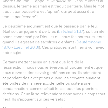
André Chouraqui l'appelle
"le glaiseux".
Dans le verset au-
dessus, le terme adamah est traduit par terre. Mais le mot
traduit par poussière est "aphar", qui peut aussi être
traduit par "cendre" !
Le deuxième argument est que le passage par le feu,
était soit un jugement de Dieu (
Ezéchiel 21.37
), soit un rite
païen condamné par Dieu, et qui nous fait horreur, surtout
quand il s'agissait de sacrifices d'enfants (
Deutéronome
18.10
-
Ezéchiel 20.31
). Ces pratiques n'ont rien à voir avec
notre sujet.
Certains mettent aussi en avant que lors de la
résurrection, nous nous relèverons physiquement et que
nous devrons donc avoir gardé nos corps. Ils admettent
cependant des exceptions quand les croyants auraient
été brûlés de manière accidentelle ou suite à une
condamnation, comme c'était le cas pour les premiers
chrétiens. Ceux-là se relèveraient donc avec un corps tout
neuf. Ils s'appuient sur ces versets :