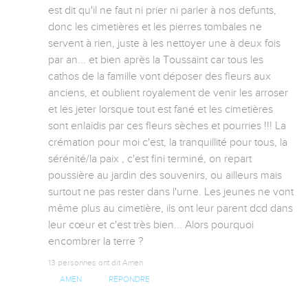
est dit qu'il ne faut ni prier ni parler à nos defunts, 
donc les cimetières et les pierres tombales ne 
servent à rien, juste à les nettoyer une à deux fois 
par an... et bien après la Toussaint car tous les 
cathos de la famille vont déposer des fleurs aux 
anciens, et oublient royalement de venir les arroser 
et les jeter lorsque tout est fané et les cimetières 
sont enlaidis par ces fleurs sèches et pourries !!! La 
crémation pour moi c'est, la tranquillité pour tous, la 
sérénité/la paix , c'est fini terminé, on repart 
poussière au jardin des souvenirs, ou ailleurs mais 
surtout ne pas rester dans l'urne. Les jeunes ne vont 
même plus au cimetière, ils ont leur parent dcd dans 
leur cœur et c'est très bien... Alors pourquoi 
encombrer la terre ?
13 personnes ont dit Amen
AMEN
RÉPONDRE