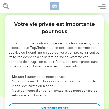
Votre vie privée est importante
pour nous
NE MANQUEZ PAS L’ÉVÉNEMENT
En cliquant sur le bouton « Accepter tous les cookies », vous
DE L’ANNÉE !
acceptez que TopChrétien utilise des traceurs (comme des
cookies ou l'identifiant unique de votre compte utilisateur) et
ET SI LEURS ERREURS POUVAIENT VOUS ÉVITER LES
traite vos données à caractère personnel (comme vos
VOTRES ?
données de navigation et les informations renseignées dans
votre compte utilisateur) dans les buts suivants :
On admire souvent les leaders pour leurs réussites, leur impact,
leur foi ou leur vision. Mais on voit moins les doutes, les erreurs
Mesurer l'audience de notre service
Vous permettre d'utiliser des services tiers tels que de la
et les saisons difficiles qu'ils ont traversés, alors même que ce
vidéo, des cartes du monde…
sont elles qui les ont façonnés.
Vous permettre d'entrer en contact avec notre service de
relation aux utilisateurs.
Dans cette conférence, leaders, entrepreneurs, et responsables
reviennent sur les erreurs marquantes de leur parcours et les
clés pour avancer avec plus de sagesse afin que leurs erreurs
Choisir mes cookies