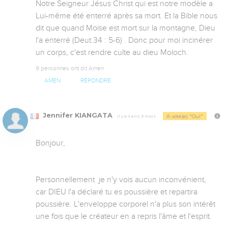
Notre Seigneur Jésus Christ qui est notre modèle a 
Lui-même été enterré après sa mort. Et la Bible nous 
dit que quand Moïse est mort sur la montagne, Dieu 
l'a enterré (Deut.34 : 5-6) . Donc pour moi incinérer 
un corps, c'est rendre culte au dieu Moloch.
9 personnes ont dit Amen
AMEN
RÉPONDRE
Jennifer KIANGATA
A voté(e) "Oui"
Il y a 4 ans, 3 mois
Bonjour, 

Personnellement  je n'y vois aucun inconvénient, 
car DIEU l'a déclaré tu es poussière et repartira 
poussière. L'enveloppe corporel n'a plus son intérêt 
une fois que le créateur en a repris l'âme et l'esprit.