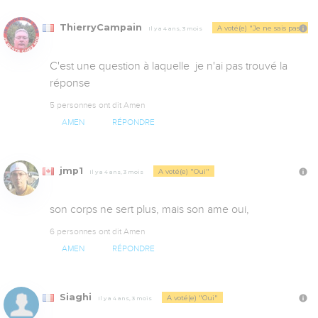
ThierryCampain
A voté(e) "Je ne sais pas"
Il y a 4 ans, 3 mois
C'est une question à laquelle  je n'ai pas trouvé la 
réponse
5 personnes ont dit Amen
AMEN
RÉPONDRE
jmp1
A voté(e) "Oui"
Il y a 4 ans, 3 mois
son corps ne sert plus, mais son ame oui,
6 personnes ont dit Amen
AMEN
RÉPONDRE
Siaghi
A voté(e) "Oui"
Il y a 4 ans, 3 mois