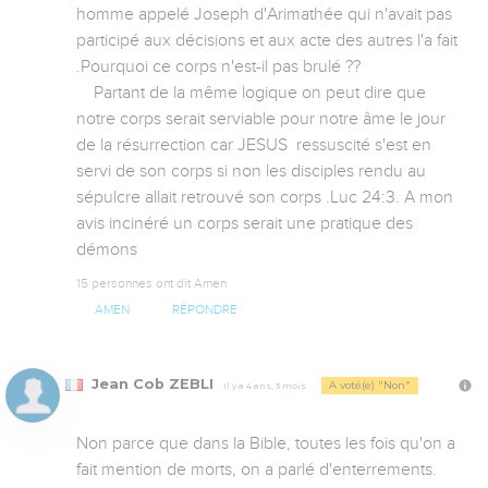
homme appelé Joseph d'Arimathée qui n'avait pas 
participé aux décisions et aux acte des autres l'a fait 
.Pourquoi ce corps n'est-il pas brulé ??

    Partant de la même logique on peut dire que 
notre corps serait serviable pour notre âme le jour 
de la résurrection car JESUS  ressuscité s'est en 
servi de son corps si non les disciples rendu au 
sépulcre allait retrouvé son corps .Luc 24:3. A mon 
avis incinéré un corps serait une pratique des 
démons
15 personnes ont dit Amen
AMEN
RÉPONDRE
Jean Cob ZEBLI
A voté(e) "Non"
Il y a 4 ans, 3 mois
Non parce que dans la Bible, toutes les fois qu'on a 
fait mention de morts, on a parlé d'enterrements. 