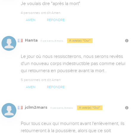
Je voulais dire "après la mort"
4 personnes ont dit Amen
AMEN
RÉPONDRE
Hanta
A voté(e) "Oui"
Il y a 4 ans, 3 mois
Le jour où nous ressisciterons, nous serons revêtis 
d'un nouveau corps indestructible pas comme celui 
qui retournera en poussière avant la mort .
5 personnes ont dit Amen
AMEN
RÉPONDRE
jclm2mars
A voté(e) "Oui"
Il y a 4 ans, 3 mois
Pour tous ceux qui mourront avant l'enlèvement, ils 
retourneront à la poussière, alors que ce soit 