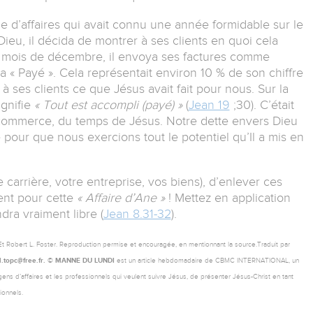
e d’affaires qui avait connu une année formidable sur le
ieu, il décida de montrer à ses clients en quoi cela
Au mois de décembre, il envoya ses factures comme
ua « Payé ». Cela représentait environ 10 % de son chiffre
r à ses clients ce que Jésus avait fait pour nous. Sur la
ignifie
« Tout est accompli (payé) »
(
Jean 19
;30). C’était
 commerce, du temps de Jésus. Notre dette envers Dieu
é pour que nous exercions tout le potentiel qu’Il a mis en
e carrière, votre entreprise, vos biens), d’enlever ces
ment pour cette
« Affaire d’Ane »
! Mettez en application
dra vraiment libre (
Jean 8.31-32
).
. Et Robert L. Foster. Reproduction permise et encouragée, en mentionnant la source.Traduit par
.topc@free.fr.
© MANNE DU LUNDI
est un article hebdomadaire de CBMC INTERNATIONAL, un
 gens d’affaires et les professionnels qui veulent suivre Jésus, de présenter Jésus-Christ en tant
ionnels.