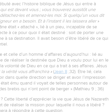
buté avec l’histoire biblique de Jésus qui entre à
e qui est devant vous ; vous trouverez aussitôt une
 détachez-les et amenez-les moi. Si quelqu’un vous dit
ur en a besoin. Et à l’instant il les laissera aller
»
l’âne était « attaché », lié à un pieu, incapable de se
cte à ce pour quoi il était destiné : soit de porter une
 à sa destination. Il avait besoin d’être libéré de ce qui
tiel.
ne et celle d’un homme d’affaires d’aujourd’hui : lié au
e de réaliser la destinée que Dieu a voulu pour lui en le
a volonté de Dieu en ce qui a trait à ses affaires. Jésus
 la vérité vous affranchira »
(
Jean 8
;32). Etre lié, cela
ir dans quelle direction se diriger et avoir l’impression
était ému quand il voyait de telles personnes autour de
des brebis qui n’ont point de berger » (Mathieu 9 ; 36)
 ? Cette liberté d’apprécier la vie que Jésus de Nazareth
t de réaliser la mission pour laquelle il nous a libéré ?
era à répondre à cette question.