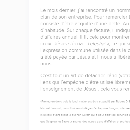
Le mois dernier, j’ai rencontré un homm
plan de son entreprise. Pour remercier D
consiste d’être acquitté d’une dette. 
d’habitude. Sur chaque facture, il indiq
d’affaires annuel. Il fit cela pour montre
croix, Jésus s’écria :
Telestiai »
, ce qui s
l’expression commune utilisée dans le
a été payée par Jésus et Il nous a libér
nous.
C’est tout un art de détacher l’âne (votr
liens qui l’empêche d’être utilisé libre
l’enseignement de Jésus : cela vous ren
«Prenez-en donc trois le lundi matin» est écrit et publié par Robert D
Michaël Foucault, consultant en stratégie d'entreprise français,
michael
ministère évangélique à but non lucratif qui a pour objet de servir les
que Seigneur et Sauveur auprès des autres gens d’affaires et profess