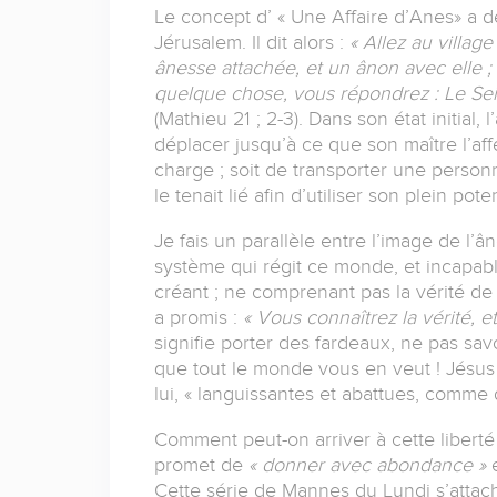
Le concept d’ « Une Affaire d’Anes» a dé
Jérusalem. Il dit alors :
« Allez au villag
ânesse attachée, et un ânon avec elle ;
quelque chose, vous répondrez : Le Seigne
(Mathieu 21 ; 2-3). Dans son état initial, 
déplacer jusqu’à ce que son maître l’affe
charge ; soit de transporter une personne
le tenait lié afin d’utiliser son plein poten
Je fais un parallèle entre l’image de l’â
système qui régit ce monde, et incapabl
créant ; ne comprenant pas la vérité de l
a promis :
« Vous connaîtrez la vérité, et
signifie porter des fardeaux, ne pas savo
que tout le monde vous en veut ! Jésus 
lui, « languissantes et abattues, comme 
Comment peut-on arriver à cette liberté
promet de
« donner avec abondance »
e
Cette série de Mannes du Lundi s’attach