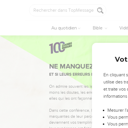
Au quotidien
Bible
Vid
Vot
NE MANQUEZ PAS L’ÉVÉ
ET SI LEURS ERREURS POUVAIENT VOUS 
En cliquant 
utilise des 
On admire souvent les leaders pour leurs réussi
et traite vo
moins les doutes, les erreurs et les saisons di
informations
elles qui les ont façonnés.
Mesurer l'
Dans cette conférence, leaders, entrepreneur
marquantes de leur parcours et les clés pour
Vous perme
deviennent vos tremplins. Que vous guidiez 
Vous perme