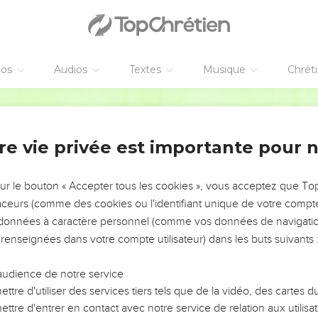
éos
Audios
Textes
Musique
Chrét
re vie privée est importante pour 
NEMENT DE L’ANNÉE !
ÉVITER LES VOTRES ?
sur le bouton « Accepter tous les cookies », vous acceptez que T
traceurs (comme des cookies ou l'identifiant unique de votre compte 
tes, leur impact, leur foi ou leur vision. Mais on voit
s données à caractère personnel (comme vos données de navigatio
fficiles qu'ils ont traversés, alors même que ce sont
 renseignées dans votre compte utilisateur) dans les buts suivants 
audience de notre service
s, et responsables reviennent sur les erreurs
 avancer avec plus de sagesse afin que leurs erreurs
ttre d'utiliser des services tiers tels que de la vidéo, des cartes
un ministère, une équipe, un groupe ou une famille,
ttre d'entrer en contact avec notre service de relation aux utilisat