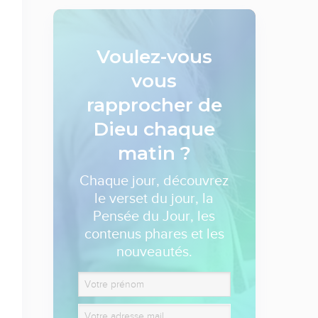
Voulez-vous
vous
rapprocher de
Dieu
chaque
matin ?
Chaque jour, découvrez
le verset du jour, la
Pensée du Jour, les
contenus phares et les
nouveautés.