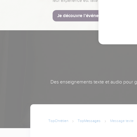
leur expérience est faite pour vous.
Je découvre l’événement
Des enseignements texte et audio pour gra
TopChrétien
TopMessages
Message texte