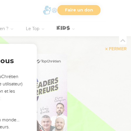
Faire un don
ien ?
Le Top
FERMER
nous
opChrétien
utilisateur)
n et les
:
 du monde…
eurs.