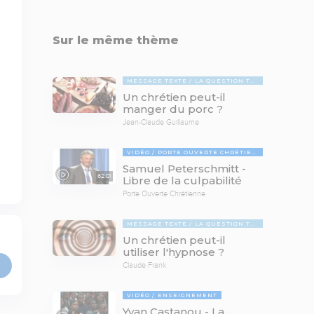
Sur le même thème
MESSAGE TEXTE
LA QUESTION TABOUE
Un chrétien peut-il
manger du porc ?
Jean-Claude Guillaume
VIDÉO
PORTE OUVERTE CHRÉTIENNE
Samuel Peterschmitt -
62:01
Libre de la culpabilité
Porte Ouverte Chrétienne
MESSAGE TEXTE
LA QUESTION TABOUE
Un chrétien peut-il
utiliser l'hypnose ?
Claude Frank
VIDÉO
ENSEIGNEMENT
Yvan Castanou - La