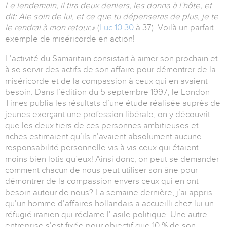
Le lendemain, il tira deux deniers, les donna à l’hôte, et
dit: Aie soin de lui, et ce que tu dépenseras de plus, je te
le rendrai à mon retour.»
(
Luc 10.30
à 37). Voilà un parfait
exemple de miséricorde en action!
L’activité du Samaritain consistait à aimer son prochain et
à se servir des actifs de son affaire pour démontrer de la
miséricorde et de la compassion à ceux qui en avaient
besoin. Dans l’édition du 5 septembre 1997, le London
Times publia les résultats d’une étude réalisée auprès de
jeunes exerçant une profession libérale; on y découvrit
que les deux tiers de ces personnes ambitieuses et
riches estimaient qu’ils n’avaient absolument aucune
responsabilité personnelle vis à vis ceux qui étaient
moins bien lotis qu’eux! Ainsi donc, on peut se demander
comment chacun de nous peut utiliser son âne pour
démontrer de la compassion envers ceux qui en ont
besoin autour de nous? La semaine dernière, j’ai appris
qu’un homme d’affaires hollandais a accueilli chez lui un
réfugié iranien qui réclame l’ asile politique. Une autre
entreprise s’est fixée pour objectif que 10 % de son