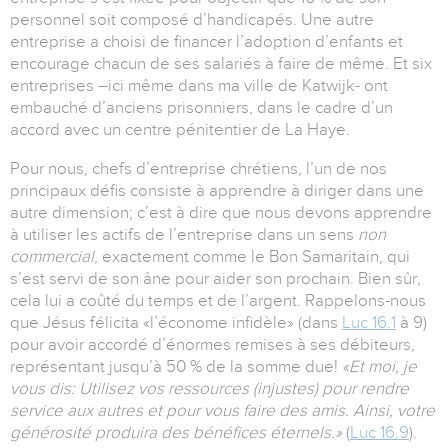
personnel soit composé d’handicapés. Une autre
entreprise a choisi de financer l’adoption d’enfants et
encourage chacun de ses salariés à faire de même. Et six
entreprises –ici même dans ma ville de Katwijk- ont
embauché d’anciens prisonniers, dans le cadre d’un
accord avec un centre pénitentier de La Haye.
Pour nous, chefs d’entreprise chrétiens, l’un de nos
principaux défis consiste à apprendre à diriger dans une
autre dimension; c’est à dire que nous devons apprendre
à utiliser les actifs de l’entreprise dans un sens
non
commercial
, exactement comme le Bon Samaritain, qui
s’est servi de son âne pour aider son prochain. Bien sûr,
cela lui a coûté du temps et de l’argent. Rappelons-nous
que Jésus félicita «l’économe infidèle» (dans
Luc 16.1
à 9)
pour avoir accordé d’énormes remises à ses débiteurs,
représentant jusqu’à 50 % de la somme due!
«Et moi, je
vous dis: Utilisez vos ressources (injustes) pour rendre
service aux autres et pour vous faire des amis. Ainsi, votre
générosité produira des bénéfices éternels.»
(
Luc 16.9
).