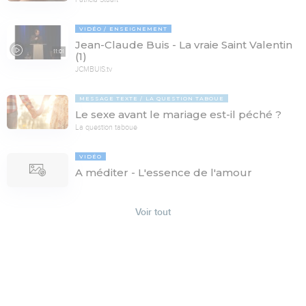
VIDÉO
ENSEIGNEMENT
Jean-Claude Buis - La vraie Saint Valentin
11:01
(1)
JCMBUIS.tv
MESSAGE TEXTE
LA QUESTION TABOUE
Le sexe avant le mariage est-il péché ?
La question taboue
VIDÉO
A méditer - L'essence de l'amour
Voir tout