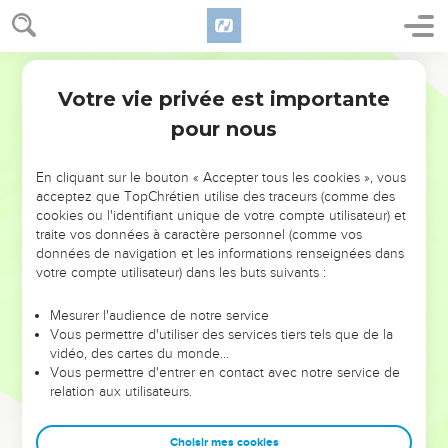
Votre vie privée est importante
pour nous
NE MANQUEZ PAS L’ÉVÉNEMENT
En cliquant sur le bouton « Accepter tous les cookies », vous
DE L’ANNÉE !
acceptez que TopChrétien utilise des traceurs (comme des
cookies ou l'identifiant unique de votre compte utilisateur) et
ET SI LEURS ERREURS POUVAIENT VOUS ÉVITER LES
traite vos données à caractère personnel (comme vos
VOTRES ?
données de navigation et les informations renseignées dans
votre compte utilisateur) dans les buts suivants :
On admire souvent les leaders pour leurs réussites, leur impact,
leur foi ou leur vision. Mais on voit moins les doutes, les erreurs
Mesurer l'audience de notre service
Vous permettre d'utiliser des services tiers tels que de la
et les saisons difficiles qu'ils ont traversés, alors même que ce
vidéo, des cartes du monde…
sont elles qui les ont façonnés.
Vous permettre d'entrer en contact avec notre service de
relation aux utilisateurs.
Dans cette conférence, leaders, entrepreneurs, et responsables
reviennent sur les erreurs marquantes de leur parcours et les
clés pour avancer avec plus de sagesse afin que leurs erreurs
Choisir mes cookies