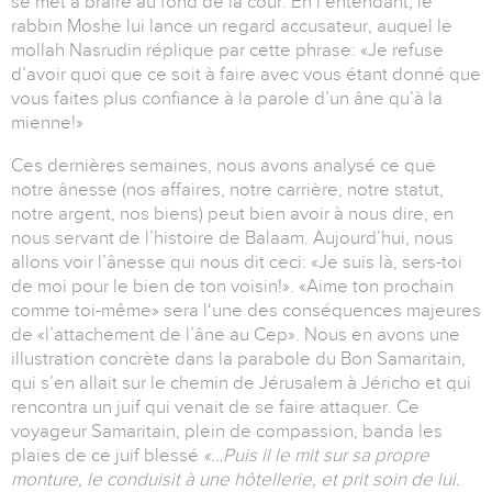
se met à braire au fond de la cour. En l’entendant, le
rabbin Moshe lui lance un regard accusateur, auquel le
mollah Nasrudin réplique par cette phrase: «Je refuse
d’avoir quoi que ce soit à faire avec vous étant donné que
vous faites plus confiance à la parole d’un âne qu’à la
mienne!»
Ces dernières semaines, nous avons analysé ce que
notre ânesse (nos affaires, notre carrière, notre statut,
notre argent, nos biens) peut bien avoir à nous dire, en
nous servant de l’histoire de Balaam. Aujourd’hui, nous
allons voir l’ânesse qui nous dit ceci: «Je suis là, sers-toi
de moi pour le bien de ton voisin!». «Aime ton prochain
comme toi-même» sera l‘une des conséquences majeures
de «l’attachement de l’âne au Cep». Nous en avons une
illustration concrète dans la parabole du Bon Samaritain,
qui s’en allait sur le chemin de Jérusalem à Jéricho et qui
rencontra un juif qui venait de se faire attaquer. Ce
voyageur Samaritain, plein de compassion, banda les
plaies de ce juif blessé
«…Puis il le mit sur sa propre
monture, le conduisit à une hôtellerie, et prit soin de lui.