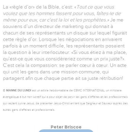
La «règle d’or» de la Bible, c’est: «
Tout ce que vous
voulez que les hommes fassent pour vous, faîtes-le de
même pour eux, car c’est la loi et les prophètes.»
Je me
souviens d’un directeur de marketing qui donnait à
chacun de ses représentants un disque sur lequel figurait
cette règle d’or. Lorsque les négociations en arrivaient
parfois à un moment difficile, les représentants posaient
la question à leur interlocuteur: «Si vous étiez à ma place,
qu’est-ce que vous considèreriez comme un prix juste?».
C’est cela la compassion: se parler cœur à cœur. Un acte
qui unit les gens dans une mission commune, qui
partagent afin que chaque partie ait sa juste rétribution!
© MANNE DU LUNDI
est un article hebdomadaire de CBMC INTERNATIONAL, un ministère
évangélique à but non lucratif qui a pour objet de servir les gens d’affaires et les professionnels
qui veulent suivre Jésus, de présenter Jésus-Christ en tant que Seigneur et Sauveur auprès des
autres gens d’affaires et professionnels.
Peter Briscoe