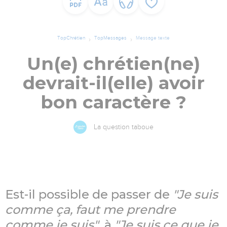
TopChrétien
TopMessages
Message texte
Un(e) chrétien(ne)
devrait-il(elle) avoir
bon caractère ?
La question taboue
Est-il possible de passer de
"Je suis
comme ça, faut me prendre
comme je suis"
à
"Je suis ce que je