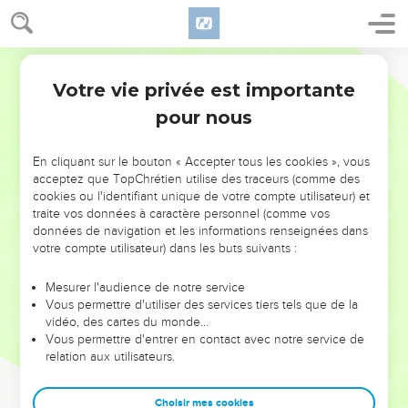
Votre vie privée est importante
pour nous
NE MANQUEZ PAS L’ÉVÉNEMENT
En cliquant sur le bouton « Accepter tous les cookies », vous
DE L’ANNÉE !
acceptez que TopChrétien utilise des traceurs (comme des
cookies ou l'identifiant unique de votre compte utilisateur) et
ET SI LEURS ERREURS POUVAIENT VOUS ÉVITER LES
traite vos données à caractère personnel (comme vos
VOTRES ?
données de navigation et les informations renseignées dans
votre compte utilisateur) dans les buts suivants :
On admire souvent les leaders pour leurs réussites, leur impact,
leur foi ou leur vision. Mais on voit moins les doutes, les erreurs
Mesurer l'audience de notre service
Vous permettre d'utiliser des services tiers tels que de la
et les saisons difficiles qu'ils ont traversés, alors même que ce
vidéo, des cartes du monde…
sont elles qui les ont façonnés.
Vous permettre d'entrer en contact avec notre service de
relation aux utilisateurs.
Dans cette conférence, leaders, entrepreneurs, et responsables
reviennent sur les erreurs marquantes de leur parcours et les
clés pour avancer avec plus de sagesse afin que leurs erreurs
Choisir mes cookies