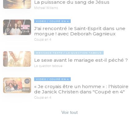
La puissance du sang de Jésus
Michaël Williams
VIDÉO
COUPÉ EN 4
J'ai rencontré le Saint-Esprit dans une
29:46
morgue ! avec Deborah Gagnieux
Coupé en 4
MESSAGE TEXTE
LA QUESTION TABOUE
Le sexe avant le mariage est-il péché ?
La question taboue
VIDÉO
COUPÉ EN 4
« Je croyais être un homme » : l'histoire
49:44
de Janick Christen dans "Coupé en 4"
Coupé en 4
Voir tout