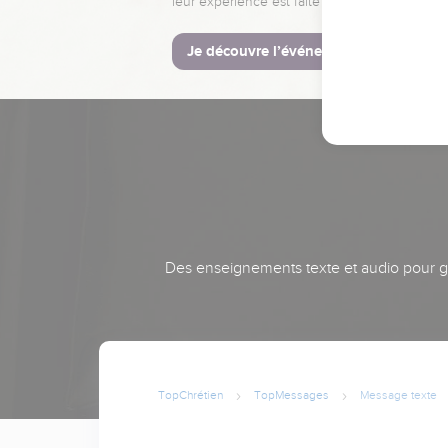
leur expérience est faite pour vous.
Je découvre l’événement
Des enseignements texte et audio pour gra
TopChrétien
TopMessages
Message texte