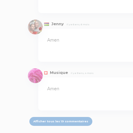
Jenny
Il y a 6 ans, 6 mois
Amen
Musique
Il y a 9 ans, 4 mois
Amen
Afficher tous les 19 commentaires