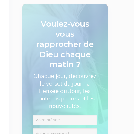
Voulez-vous
vous
rapprocher de
Dieu
chaque
matin ?
Chaque jour, découvrez
le verset du jour, la
Pensée du Jour, les
contenus phares et les
nouveautés.