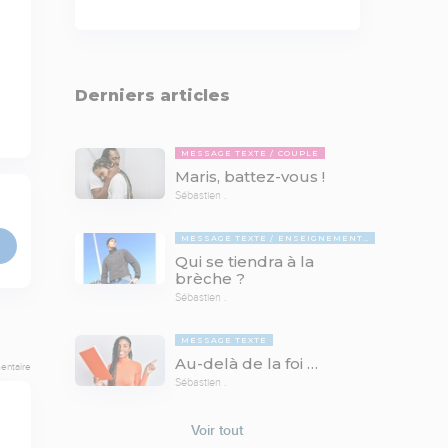
Derniers articles
MESSAGE TEXTE
COUPLE
Maris, battez-vous !
Sébastien .
MESSAGE TEXTE
ENSEIGNEMENTS BIBLIQUES
Qui se tiendra à la
brèche ?
Sébastien .
MESSAGE TEXTE
Au-delà de la foi …
entaire
Sébastien .
Voir tout