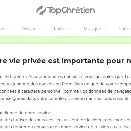
éos
Audios
Textes
Musique
Chrét
re vie privée est importante pour 
NEMENT DE L’ANNÉE !
ÉVITER LES VOTRES ?
sur le bouton « Accepter tous les cookies », vous acceptez que T
traceurs (comme des cookies ou l'identifiant unique de votre compte 
tes, leur impact, leur foi ou leur vision. Mais on voit
s données à caractère personnel (comme vos données de navigatio
fficiles qu'ils ont traversés, alors même que ce sont
 renseignées dans votre compte utilisateur) dans les buts suivants 
audience de notre service
s, et responsables reviennent sur les erreurs
 avancer avec plus de sagesse afin que leurs erreurs
ttre d'utiliser des services tiers tels que de la vidéo, des cartes
un ministère, une équipe, un groupe ou une famille,
ttre d'entrer en contact avec notre service de relation aux utilisat