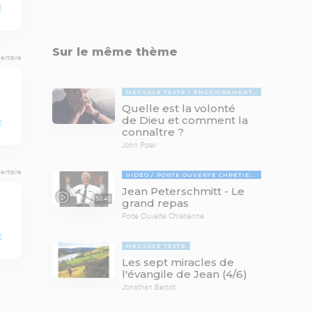
E
Sur le même thème
entaire
MESSAGE TEXTE
ENSEIGNEMENTS BIBLIQUES
Quelle est la volonté
de Dieu et comment la
E
connaître ?
John Piper
entaire
VIDÉO
PORTE OUVERTE CHRÉTIENNE
Jean Peterschmitt - Le
50:40
grand repas
Porte Ouverte Chrétienne
E
MESSAGE TEXTE
Les sept miracles de
l'évangile de Jean (4/6)
Jonathan Bersot