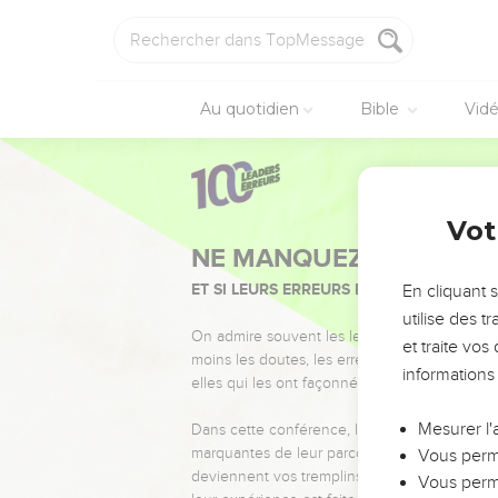
Au quotidien
Bible
Vid
Vot
NE MANQUEZ PAS L’ÉVÉ
ET SI LEURS ERREURS POUVAIENT VOUS 
En cliquant 
utilise des 
On admire souvent les leaders pour leurs réussi
et traite vo
moins les doutes, les erreurs et les saisons di
informations
elles qui les ont façonnés.
Mesurer l'
Dans cette conférence, leaders, entrepreneur
marquantes de leur parcours et les clés pour
Vous perme
deviennent vos tremplins. Que vous guidiez 
Vous perme