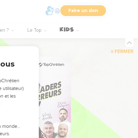
Faire un don
ien ?
Le Top
FERMER
nous
opChrétien
utilisateur)
n et les
:
 du monde…
eurs.