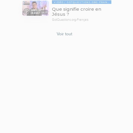
VIDÉO
GOTQUESTIONS.ORG-FRANÇAIS
Que signifie croire en
04:10
Jésus ?
GotQuestions.org-Français
Voir tout