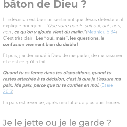
bâton de Dieu ?
L’indécision est bien un sentiment que Jésus déteste et il
explique pourquoi :
“Que votre parole soit oui, oui ; non,
non ;
ce qu’on y ajoute vient du malin.
"
(
Matthieu 5.34
)
C’est très clair !
Les “oui, mais”, les questions, la
confusion viennent bien du diable !
Et puis, j’ai demandé à Dieu de me parler, de me rassurer,
et c’est ce qu’il a fait :
Quand tu es ferme dans tes dispositions, quand tu
restes attachée à ta décision, c’est là que je t’assure ma
paix. Ma paix, parce que tu te confies en moi.
(
Esaïe
26.3
)
La paix est revenue, après une lutte de plusieurs heures.
Je le jette ou je le garde ?