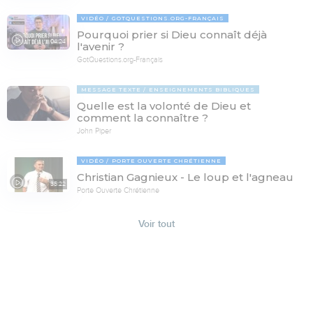
VIDÉO
GOTQUESTIONS.ORG-FRANÇAIS
Pourquoi prier si Dieu connaît déjà
04:24
l'avenir ?
GotQuestions.org-Français
MESSAGE TEXTE
ENSEIGNEMENTS BIBLIQUES
Quelle est la volonté de Dieu et
comment la connaître ?
John Piper
VIDÉO
PORTE OUVERTE CHRÉTIENNE
Christian Gagnieux - Le loup et l'agneau
35:22
Porte Ouverte Chrétienne
Voir tout