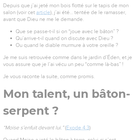
Depuis que j’ai jeté mon bois flotté sur le tapis de mon
salon (voir cet
article
), j’ai été… tentée de le ramasser,
avant que Dieu ne me le demande.
Que se passe-t-il si on “joue avec le bâton” ?
Qu’arrive-t-il quand on discute avec Dieu ?
Ou quand le diable murmure à votre oreille ?
Je me suis retrouvée comme dans le jardin d’Éden, et je
vous assure que je l’ai vécu un peu “comme là-bas” !
Je vous raconte la suite, comme promis.
Mon talent, un bâton-
serpent ?
“Moïse s’enfuit devant lui.”
(
Exode 4.3
)
Quand Moïse a jeté le bâton à terre, celui-ci s’est