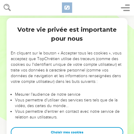
Votre vie privée est importante
pour nous
NE MANQUEZ PAS L’ÉVÉNEMENT
En cliquant sur le bouton « Accepter tous les cookies », vous
DE L’ANNÉE !
acceptez que TopChrétien utilise des traceurs (comme des
cookies ou l'identifiant unique de votre compte utilisateur) et
ET SI LEURS ERREURS POUVAIENT VOUS ÉVITER LES
traite vos données à caractère personnel (comme vos
VOTRES ?
données de navigation et les informations renseignées dans
votre compte utilisateur) dans les buts suivants :
On admire souvent les leaders pour leurs réussites, leur impact,
leur foi ou leur vision. Mais on voit moins les doutes, les erreurs
Mesurer l'audience de notre service
Vous permettre d'utiliser des services tiers tels que de la
et les saisons difficiles qu'ils ont traversés, alors même que ce
vidéo, des cartes du monde…
sont elles qui les ont façonnés.
Vous permettre d'entrer en contact avec notre service de
relation aux utilisateurs.
Dans cette conférence, leaders, entrepreneurs, et responsables
reviennent sur les erreurs marquantes de leur parcours et les
clés pour avancer avec plus de sagesse afin que leurs erreurs
Choisir mes cookies