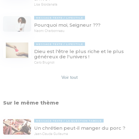
Lisa Giordanella
MESSAGE TEXTE
LIFESTYLE
Pourquoi moi, Seigneur ???
Naomi Charbonneau
MESSAGE TEXTE
LIFESTYLE
Dieu est l'être le plus riche et le plus
généreux de l'univers !
Carlo Brugnoli
Voir tout
Sur le même thème
MESSAGE TEXTE
LA QUESTION TABOUE
Un chrétien peut-il manger du porc ?
Jean-Claude Guillaume