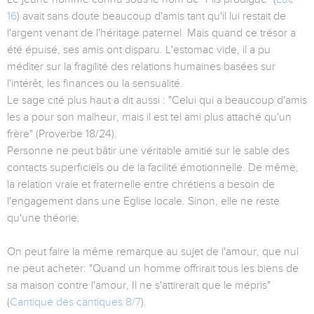
16
) avait sans doute beaucoup d'amis tant qu'il lui restait de
l'argent venant de l'héritage paternel. Mais quand ce trésor a
été épuisé, ses amis ont disparu. L'estomac vide, il a pu
méditer sur la fragilité des relations humaines basées sur
l'intérêt, les finances ou la sensualité.
Le sage cité plus haut a dit aussi : "Celui qui a beaucoup d'amis
les a pour son malheur, mais il est tel ami plus attaché qu'un
frère" (Proverbe 18/24).
Personne ne peut bâtir une véritable amitié sur le sable des
contacts superficiels ou de la facilité émotionnelle. De même,
la relation vraie et fraternelle entre chrétiens a besoin de
l'engagement dans une Eglise locale. Sinon, elle ne reste
qu'une théorie.
On peut faire la même remarque au sujet de l'amour, que nul
ne peut acheter: "Quand un homme offrirait tous les biens de
sa maison contre l'amour, Il ne s'attirerait que le mépris"
(
Cantique des cantiques 8/7
).