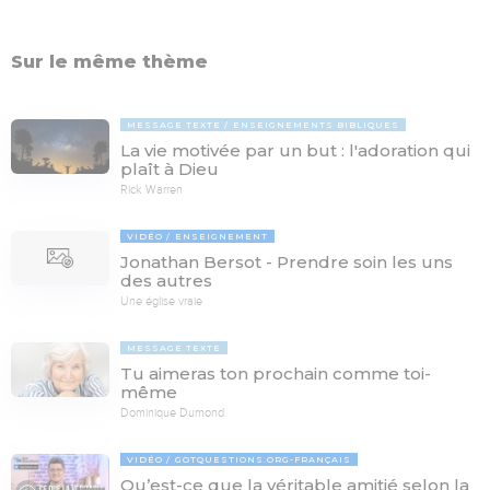
Sur le même thème
MESSAGE TEXTE
ENSEIGNEMENTS BIBLIQUES
La vie motivée par un but : l'adoration qui
plaît à Dieu
Rick Warren
VIDÉO
ENSEIGNEMENT
Jonathan Bersot - Prendre soin les uns
des autres
Une église vraie
MESSAGE TEXTE
Tu aimeras ton prochain comme toi-
même
Dominique Dumond
VIDÉO
GOTQUESTIONS.ORG-FRANÇAIS
Qu’est-ce que la véritable amitié selon la