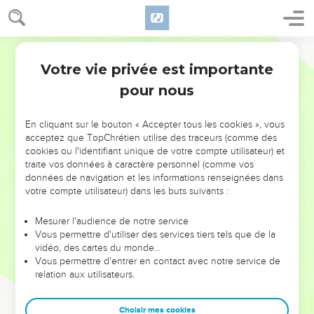
Votre vie privée est importante
pour nous
NE MANQUEZ PAS L’ÉVÉNEMENT
En cliquant sur le bouton « Accepter tous les cookies », vous
DE L’ANNÉE !
acceptez que TopChrétien utilise des traceurs (comme des
cookies ou l'identifiant unique de votre compte utilisateur) et
ET SI LEURS ERREURS POUVAIENT VOUS ÉVITER LES
traite vos données à caractère personnel (comme vos
VOTRES ?
données de navigation et les informations renseignées dans
votre compte utilisateur) dans les buts suivants :
On admire souvent les leaders pour leurs réussites, leur impact,
leur foi ou leur vision. Mais on voit moins les doutes, les erreurs
Mesurer l'audience de notre service
Vous permettre d'utiliser des services tiers tels que de la
et les saisons difficiles qu'ils ont traversés, alors même que ce
vidéo, des cartes du monde…
sont elles qui les ont façonnés.
Vous permettre d'entrer en contact avec notre service de
relation aux utilisateurs.
Dans cette conférence, leaders, entrepreneurs, et responsables
reviennent sur les erreurs marquantes de leur parcours et les
clés pour avancer avec plus de sagesse afin que leurs erreurs
Choisir mes cookies