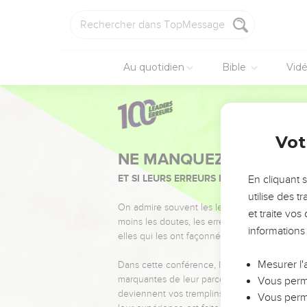
Au quotidien
Bible
Vid
Vot
NE MANQUEZ PAS L’ÉVÉ
ET SI LEURS ERREURS POUVAIENT VOUS 
En cliquant 
utilise des 
On admire souvent les leaders pour leurs réussi
et traite vo
moins les doutes, les erreurs et les saisons di
informations
elles qui les ont façonnés.
Mesurer l'
Dans cette conférence, leaders, entrepreneur
marquantes de leur parcours et les clés pour
Vous perme
deviennent vos tremplins. Que vous guidiez 
Vous perme