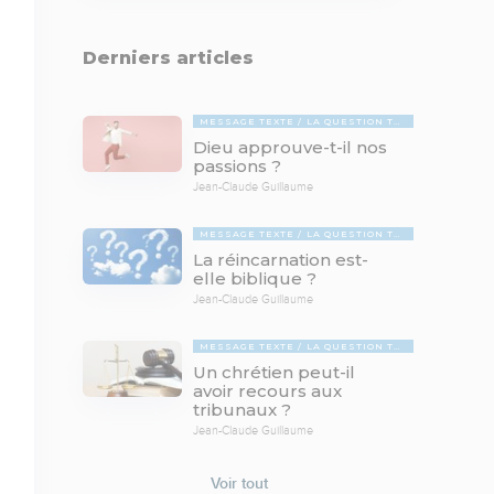
Derniers articles
MESSAGE TEXTE
LA QUESTION TABOUE
Dieu approuve-t-il nos
passions ?
Jean-Claude Guillaume
MESSAGE TEXTE
LA QUESTION TABOUE
La réincarnation est-
elle biblique ?
Jean-Claude Guillaume
MESSAGE TEXTE
LA QUESTION TABOUE
Un chrétien peut-il
avoir recours aux
tribunaux ?
Jean-Claude Guillaume
Voir tout