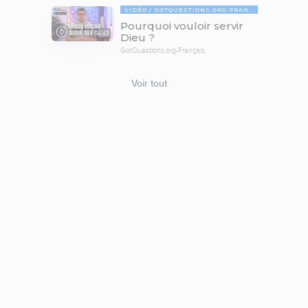
VIDÉO
GOTQUESTIONS.ORG-FRANÇAIS
Pourquoi vouloir servir
04:45
Dieu ?
GotQuestions.org-Français
Voir tout