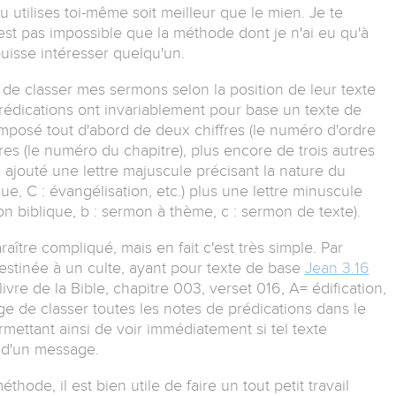
u utilises toi-même soit meilleur que le mien. Je te
n'est pas impossible que la méthode dont je n'ai eu qu'à
uisse intéresser quelqu'un.
t de classer mes sermons selon la position de leur texte
rédications ont invariablement pour base un texte de
omposé tout d'abord de deux chiffres (le numéro d'ordre
ffres (le numéro du chapitre), plus encore de trois autres
ai ajouté une lettre majuscule précisant la nature du
que, C : évangélisation, etc.) plus une lettre minuscule
ion biblique, b : sermon à thème, c : sermon de texte).
ître compliqué, mais en fait c'est très simple. Par
estinée à un culte, ayant pour texte de base
Jean 3.16
livre de la Bible, chapitre 003, verset 016, A= édification,
e de classer toutes les notes de prédications dans le
ettant ainsi de voir immédiatement si tel texte
et d'un message.
thode, il est bien utile de faire un tout petit travail