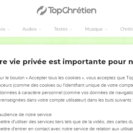
éos
Audios
Textes
Musique
Chrét
re vie privée est importante pour 
NEMENT DE L’ANNÉE !
ÉVITER LES VOTRES ?
sur le bouton « Accepter tous les cookies », vous acceptez que T
traceurs (comme des cookies ou l'identifiant unique de votre compte 
tes, leur impact, leur foi ou leur vision. Mais on voit
s données à caractère personnel (comme vos données de navigatio
fficiles qu'ils ont traversés, alors même que ce sont
 renseignées dans votre compte utilisateur) dans les buts suivants 
audience de notre service
s, et responsables reviennent sur les erreurs
 avancer avec plus de sagesse afin que leurs erreurs
ttre d'utiliser des services tiers tels que de la vidéo, des cartes
un ministère, une équipe, un groupe ou une famille,
ttre d'entrer en contact avec notre service de relation aux utilisat