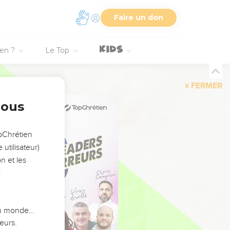
Faire un don
ien ?
Le Top
FERMER
nous
opChrétien
utilisateur)
n et les
:
 du monde…
eurs.