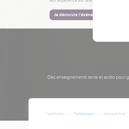
leur expérience est faite pour vous.
Je découvre l’événement
Des enseignements texte et audio pour gra
TopChrétien
TopMessages
Message texte