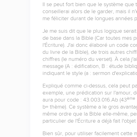
Il se peut fort bien que le système que t
conseillerai alors de le garder, mais il 
me féliciter durant de longues années p
Je me suis dit que le plus logique serai
de base dans la Bible (Car toutes mes p
l'Écriture). J'ai donc élaboré un code c
du livre de la Bible), de trois autres chi
chiffres (le numéro du verset). À cela j'
message (A : édification, B : étude bibli
indiquant le style (a : sermon d'explicat
Expliqué comme ci-dessus, cela peut para
exemple, une prédication sur l'amour, d
ème
aura pour code : 43.003.016.Ab (43
b= thème). Ce système a le gros avantag
même ordre que la Bible elle-même, perm
particulier de l'Écriture a déjà fait l'obj
Bien sûr, pour utiliser facilement cette mé