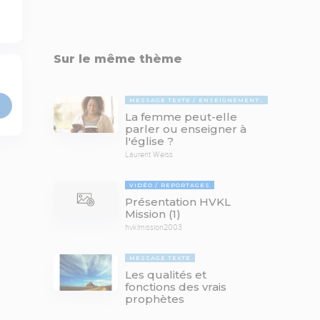
Sur le même thème
MESSAGE TEXTE
ENSEIGNEMENTS BIBLIQUES
La femme peut-elle
parler ou enseigner à
l'église ?
Laurent Weiss
VIDÉO
REPORTAGES
Présentation HVKL
Mission (1)
hvklmission2003
MESSAGE TEXTE
Les qualités et
fonctions des vrais
prophètes