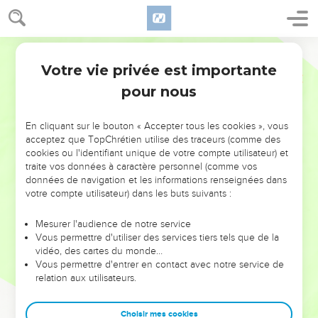
Votre vie privée est importante
pour nous
NE MANQUEZ PAS L’ÉVÉNEMENT
En cliquant sur le bouton « Accepter tous les cookies », vous
DE L’ANNÉE !
acceptez que TopChrétien utilise des traceurs (comme des
cookies ou l'identifiant unique de votre compte utilisateur) et
ET SI LEURS ERREURS POUVAIENT VOUS ÉVITER LES
traite vos données à caractère personnel (comme vos
VOTRES ?
données de navigation et les informations renseignées dans
votre compte utilisateur) dans les buts suivants :
On admire souvent les leaders pour leurs réussites, leur impact,
leur foi ou leur vision. Mais on voit moins les doutes, les erreurs
Mesurer l'audience de notre service
Vous permettre d'utiliser des services tiers tels que de la
et les saisons difficiles qu'ils ont traversés, alors même que ce
vidéo, des cartes du monde…
sont elles qui les ont façonnés.
Vous permettre d'entrer en contact avec notre service de
relation aux utilisateurs.
Dans cette conférence, leaders, entrepreneurs, et responsables
reviennent sur les erreurs marquantes de leur parcours et les
clés pour avancer avec plus de sagesse afin que leurs erreurs
Choisir mes cookies