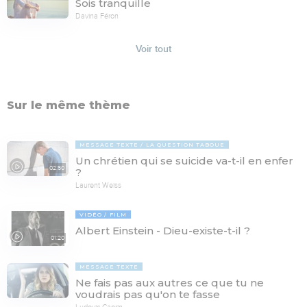
Sois tranquille
Davina Féron
Voir tout
Sur le même thème
MESSAGE TEXTE
LA QUESTION TABOUE
Un chrétien qui se suicide va-t-il en enfer
02:50
?
Laurent Weiss
VIDÉO
FILM
Albert Einstein - Dieu-existe-t-il ?
01:20
MESSAGE TEXTE
Ne fais pas aux autres ce que tu ne
voudrais pas qu'on te fasse
Ludovic Caprin