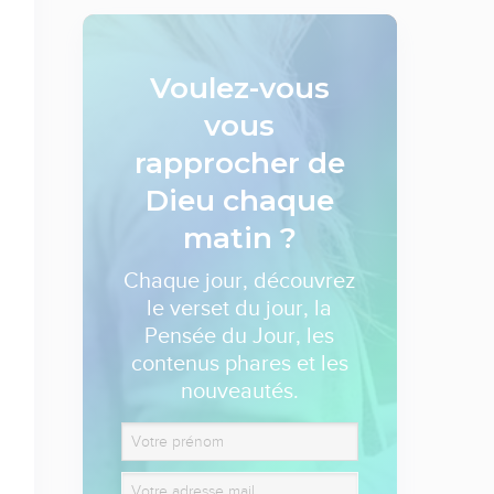
Voulez-vous
vous
rapprocher de
Dieu
chaque
matin ?
Chaque jour, découvrez
le verset du jour, la
Pensée du Jour, les
contenus phares et les
nouveautés.