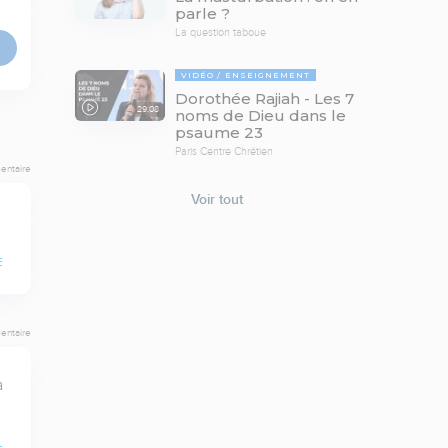
parle ?
La question taboue
VIDÉO
ENSEIGNEMENT
Dorothée Rajiah - Les 7
29:08
noms de Dieu dans le
psaume 23
Paris Centre Chrétien
entaire
Voir tout
E
entaire
 