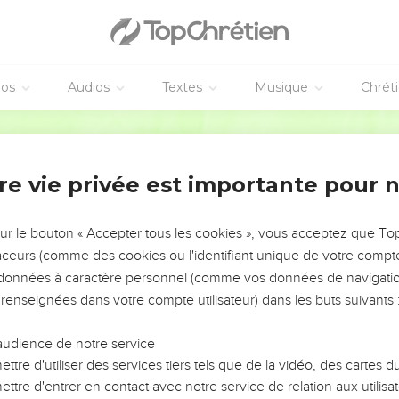
éos
Audios
Textes
Musique
Chrét
re vie privée est importante pour 
NEMENT DE L’ANNÉE !
ÉVITER LES VOTRES ?
sur le bouton « Accepter tous les cookies », vous acceptez que T
traceurs (comme des cookies ou l'identifiant unique de votre compte 
tes, leur impact, leur foi ou leur vision. Mais on voit
s données à caractère personnel (comme vos données de navigatio
fficiles qu'ils ont traversés, alors même que ce sont
 renseignées dans votre compte utilisateur) dans les buts suivants 
audience de notre service
s, et responsables reviennent sur les erreurs
 avancer avec plus de sagesse afin que leurs erreurs
ttre d'utiliser des services tiers tels que de la vidéo, des cartes
un ministère, une équipe, un groupe ou une famille,
ttre d'entrer en contact avec notre service de relation aux utilisat