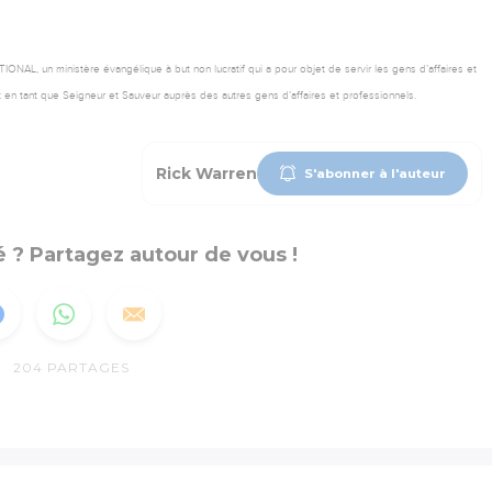
 un ministère évangélique à but non lucratif qui a pour objet de servir les gens d’affaires et
t en tant que Seigneur et Sauveur auprès des autres gens d’affaires et professionnels.
Rick Warren
S'abonner à l'auteur
 ? Partagez autour de vous !
204
PARTAGES