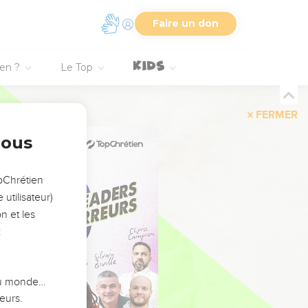
Faire un don
ien ?
Le Top
FERMER
nous
opChrétien
utilisateur)
n et les
:
 du monde…
eurs.