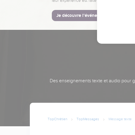
leur expérience est faite pour vous.
Je découvre l’événement
Des enseignements texte et audio pour gra
TopChrétien
TopMessages
Message texte