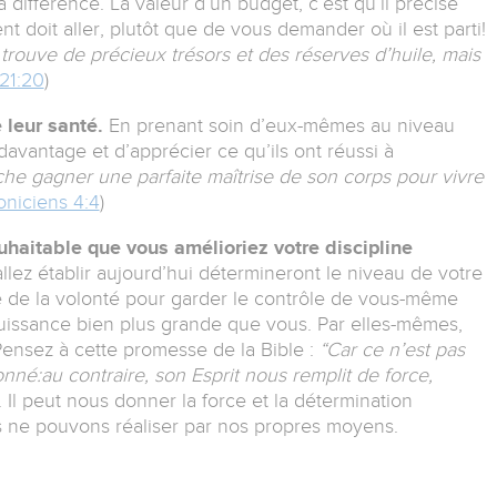
la différence. La valeur d’un budget, c’est qu’il précise
t doit aller, plutôt que de vous demander où il est parti!
rouve de précieux trésors et des réserves d’huile, mais
21:20
)
 leur santé.
En prenant soin d’eux-mêmes au niveau
avantage et d’apprécier ce qu’ils ont réussi à
e gagner une parfaite maîtrise de son corps pour vivre
oniciens 4:4
)
uhaitable que vous amélioriez votre discipline
llez établir aujourd’hui détermineront le niveau de votre
ue de la volonté pour garder le contrôle de vous-même
puissance bien plus grande que vous. Par elles-mêmes,
 Pensez à cette promesse de la Bible :
“Car ce n’est pas
nné:au contraire, son Esprit nous remplit de force,
). Il peut nous donner la force et la détermination
s ne pouvons réaliser par nos propres moyens.