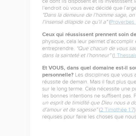
ce dont ils disposent et ils investissent 
l’endroit où vous avez décidé que l’argen
“Dans la demeure de l’homme sage, on t
l’insensé dilapide ce qu’il a”
(
Proverbes 
Ceux qui réussissent prennent soin de
physique, cela leur permet d’accomplir d
entreprendre.
“Que chacun de vous sach
dans la sainteté et l’honneur”
(
1 Thessal
Et
VOUS
, dans quel domaine est-il so
personnelle?
Les disciplines que vous a
réussite de demain. Mais il faut plus q
sur le long terme. Cela nécessite une 
les bonnes intentions ne suffisent pas.
un esprit de timidité que Dieu nous a do
d’amour et de sagesse”
(
2 Timothée 1:7
requises pour faire les choses que nou