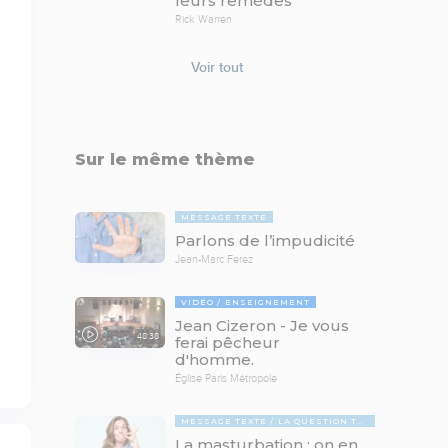
leurs remèdes
Rick Warren
Voir tout
Sur le même thème
MESSAGE TEXTE
Parlons de l’impudicité
Jean-Marc Ferez
VIDÉO
ENSEIGNEMENT
Jean Cizeron - Je vous
48:38
ferai pêcheur
d'homme.
Église Paris Métropole
MESSAGE TEXTE
LA QUESTION TABOUE
La masturbation : on en