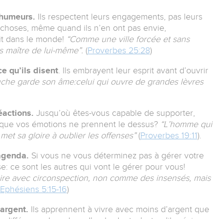
s humeurs.
Ils respectent leurs engagements, pas leurs
 choses, même quand ils n’en ont pas envie,
ait dans le monde!
“Comme une ville forcée et sans
as maître de lui-même”.
(
Proverbes 25:28
)
e qu’ils disent
. Ils embrayent leur esprit avant d’ouvrir
ouche garde son âme:celui qui ouvre de grandes lèvres
réactions.
Jusqu’où êtes-vous capable de supporter,
t que vos émotions ne prennent le dessus?
“L’homme qui
l met sa gloire à oublier les offenses”
(
Proverbes 19:11
).
agenda.
Si vous ne vous déterminez pas à gérer votre
: ce sont les autres qui vont le gérer pour vous!
ire avec circonspection, non comme des insensés, mais
Ephésiens 5:15-16
)
 argent.
Ils apprennent à vivre avec moins d’argent que