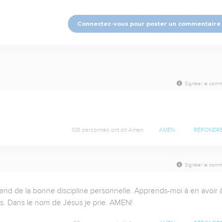
Connectez-vous pour poster un commentaire
Signaler le comm
108 personnes ont dit Amen
AMEN
RÉPONDR
Signaler le comm
end de la bonne discipline personnelle. Apprends-moi à en avoir à
xés. Dans le nom de Jésus je prie. AMEN!