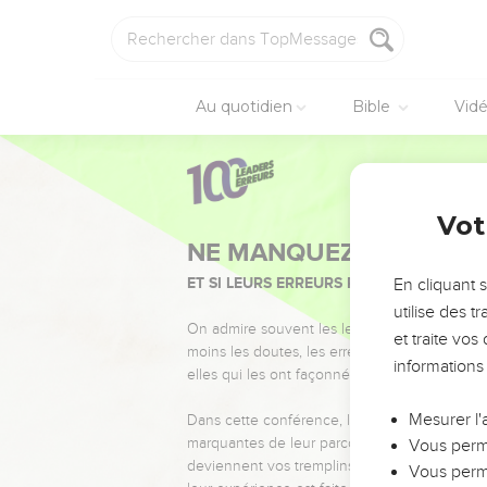
Au quotidien
Bible
Vid
Vot
NE MANQUEZ PAS L’ÉVÉ
ET SI LEURS ERREURS POUVAIENT VOUS 
En cliquant 
utilise des 
On admire souvent les leaders pour leurs réussi
et traite vo
moins les doutes, les erreurs et les saisons di
informations
elles qui les ont façonnés.
Mesurer l'
Dans cette conférence, leaders, entrepreneur
marquantes de leur parcours et les clés pour
Vous perme
deviennent vos tremplins. Que vous guidiez 
Vous perme