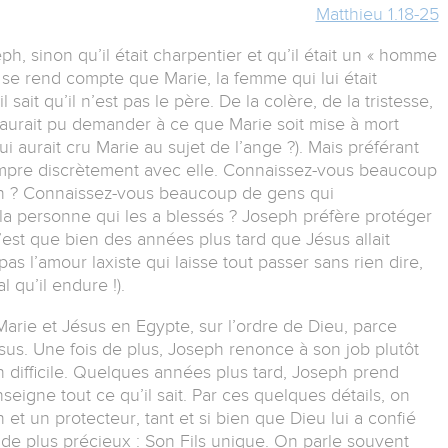
Matthieu 1.18-25
, sinon qu’il était charpentier et qu’il était un « homme
 se rend compte que Marie, la femme qui lui était
 sait qu’il n’est pas le père. De la colère, de la tristesse,
il aurait pu demander à ce que Marie soit mise à mort
 aurait cru Marie au sujet de l’ange ?). Mais préférant
 rompre discrètement avec elle. Connaissez-vous beaucoup
on ? Connaissez-vous beaucoup de gens qui
la personne qui les a blessés ? Joseph préfère protéger
’est que bien des années plus tard que Jésus allait
as l’amour laxiste qui laisse tout passer sans rien dire,
 qu’il endure !).
Marie et Jésus en Egypte, sur l’ordre de Dieu, parce
us. Une fois de plus, Joseph renonce à son job plutôt
 difficile. Quelques années plus tard, Joseph prend
seigne tout ce qu’il sait. Par ces quelques détails, on
t un protecteur, tant et si bien que Dieu lui a confié
de plus précieux : Son Fils unique. On parle souvent