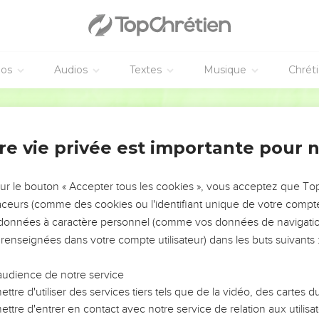
éos
Audios
Textes
Musique
Chrét
re vie privée est importante pour 
NEMENT DE L’ANNÉE !
ÉVITER LES VOTRES ?
sur le bouton « Accepter tous les cookies », vous acceptez que T
traceurs (comme des cookies ou l'identifiant unique de votre compte 
tes, leur impact, leur foi ou leur vision. Mais on voit
s données à caractère personnel (comme vos données de navigatio
fficiles qu'ils ont traversés, alors même que ce sont
 renseignées dans votre compte utilisateur) dans les buts suivants 
audience de notre service
s, et responsables reviennent sur les erreurs
 avancer avec plus de sagesse afin que leurs erreurs
ttre d'utiliser des services tiers tels que de la vidéo, des cartes
un ministère, une équipe, un groupe ou une famille,
ttre d'entrer en contact avec notre service de relation aux utilisat