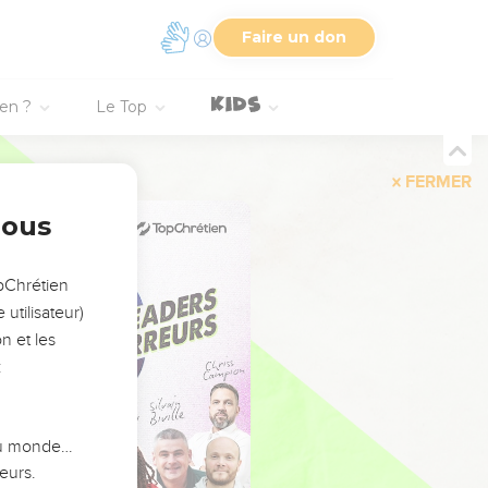
Faire un don
ien ?
Le Top
FERMER
nous
opChrétien
utilisateur)
n et les
:
 du monde…
eurs.