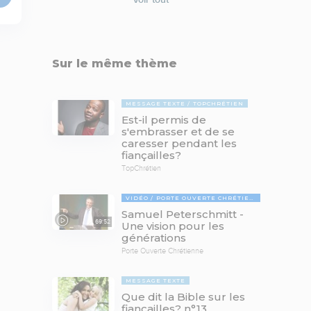
Sur le même thème
MESSAGE TEXTE
TOPCHRÉTIEN
Est-il permis de
s'embrasser et de se
caresser pendant les
fiançailles?
TopChrétien
VIDÉO
PORTE OUVERTE CHRÉTIENNE
Samuel Peterschmitt -
69:52
Une vision pour les
générations
Porte Ouverte Chrétienne
MESSAGE TEXTE
Que dit la Bible sur les
fiançailles? n°13