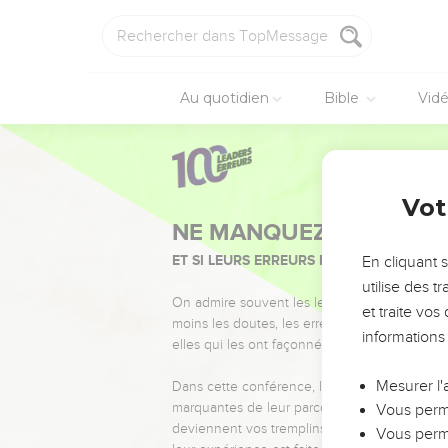
Au quotidien
Bible
Vid
Vot
NE MANQUEZ PAS L’ÉVÉ
ET SI LEURS ERREURS POUVAIENT VOUS 
En cliquant 
utilise des 
On admire souvent les leaders pour leurs réussi
et traite vo
moins les doutes, les erreurs et les saisons di
informations
elles qui les ont façonnés.
Mesurer l'
Dans cette conférence, leaders, entrepreneur
marquantes de leur parcours et les clés pour
Vous perme
deviennent vos tremplins. Que vous guidiez 
Vous perme