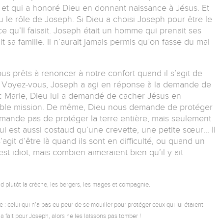
u et qui a honoré Dieu en donnant naissance à Jésus. Et
 le rôle de Joseph. Si Dieu a choisi Joseph pour être le
 ce qu’Il faisait. Joseph était un homme qui prenait ses
t sa famille. Il n’aurait jamais permis qu’on fasse du mal
prêts à renoncer à notre confort quand il s’agit de
? Voyez-vous, Joseph a agi en réponse à la demande de
c Marie, Dieu lui a demandé de cacher Jésus en
table mission. De même, Dieu nous demande de protéger
demande pas de protéger la terre entière, mais seulement
 est aussi costaud qu’une crevette, une petite sœur... Il
’agit d’être là quand ils sont en difficulté, ou quand un
st idiot, mais combien aimeraient bien qu’il y ait
 plutôt la crèche, les bergers, les mages et compagnie.
celui qui n’a pas eu peur de se mouiller pour protéger ceux qui lui étaient
 fait pour Joseph, alors ne les laissons pas tomber !