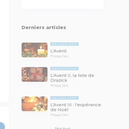
Derniers articles
MESSAGE TEXTE
L'Avent
Philippe Clark
MESSAGE TEXTE
L'Avent II, la liste de
Drazick
Philippe Clark
MESSAGE TEXTE
L’Avent III : l'espérance
de Noël
Philippe Clark
Voir tout