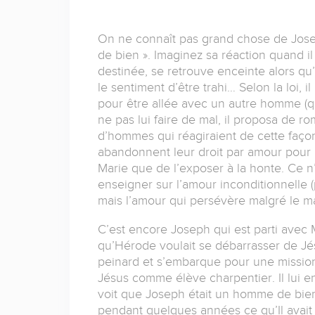
On ne connaît pas grand chose de Joseph
de bien ». Imaginez sa réaction quand il
destinée, se retrouve enceinte alors qu’il
le sentiment d’être trahi… Selon la loi, 
pour être allée avec un autre homme (qui
ne pas lui faire de mal, il proposa de
d’hommes qui réagiraient de cette faç
abandonnent leur droit par amour pour 
Marie que de l’exposer à la honte. Ce n
enseigner sur l’amour inconditionnelle (p
mais l’amour qui persévère malgré le mal
C’est encore Joseph qui est parti avec 
qu’Hérode voulait se débarrasser de Jés
peinard et s’embarque pour une mission
Jésus comme élève charpentier. Il lui en
voit que Joseph était un homme de bien e
pendant quelques années ce qu’Il avait 