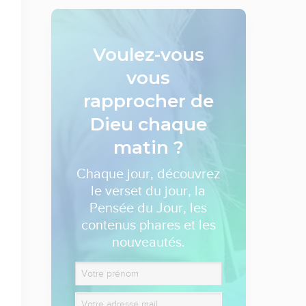
Voulez-vous
vous
rapprocher de
Dieu
chaque
matin ?
Chaque jour, découvrez
le verset du jour, la
Pensée du Jour, les
contenus phares et les
nouveautés.