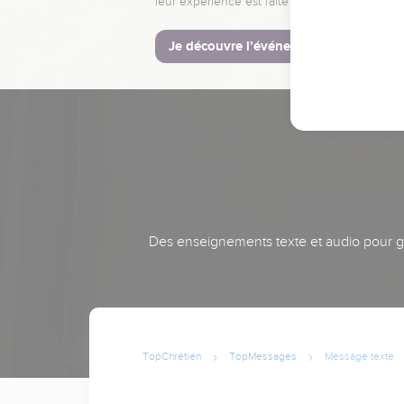
leur expérience est faite pour vous.
Je découvre l’événement
Des enseignements texte et audio pour gra
TopChrétien
TopMessages
Message texte