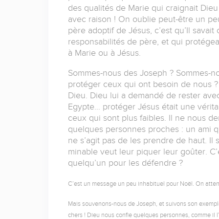
des qualités de Marie qui craignait Die
avec raison ! On oublie peut-être un peu
père adoptif de Jésus, c’est qu’Il savait
responsabilités de père, et qui protégeai
à Marie ou à Jésus.
Sommes-nous des Joseph ? Sommes-nous 
protéger ceux qui ont besoin de nous 
Dieu. Dieu lui a demandé de rester ave
Egypte… protéger Jésus était une véri
ceux qui sont plus faibles. Il ne nous 
quelques personnes proches : un ami qui
ne s’agit pas de les prendre de haut. Il s
minable veut leur piquer leur goûter. C’e
quelqu’un pour les défendre ?
C’est un message un peu inhabituel pour Noël. On attend
Mais souvenons-nous de Joseph, et suivons son exemple : 
chers ! Dieu nous confie quelques personnes, comme il l’a