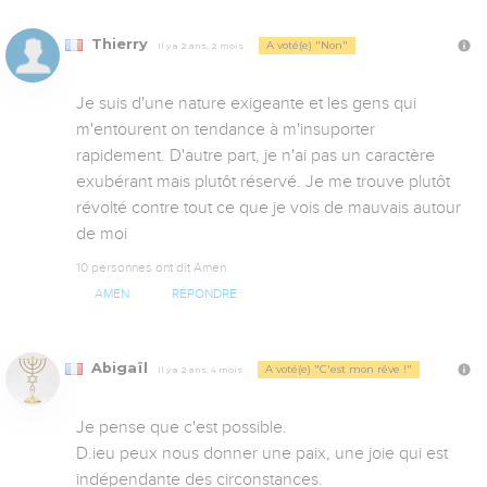
Thierry
A voté(e) "Non"
Il y a 2 ans, 2 mois
Je suis d'une nature exigeante et les gens qui 
m'entourent on tendance à m'insuporter 
rapidement. D'autre part, je n'ai pas un caractère 
exubérant mais plutôt réservé. Je me trouve plutôt 
révolté contre tout ce que je vois de mauvais autour 
de moi
10 personnes ont dit Amen
AMEN
RÉPONDRE
Abigaïl
A voté(e) "C'est mon rêve !"
Il y a 2 ans, 4 mois
Je pense que c'est possible. 

D.ieu peux nous donner une paix, une joie qui est 
indépendante des circonstances. 
