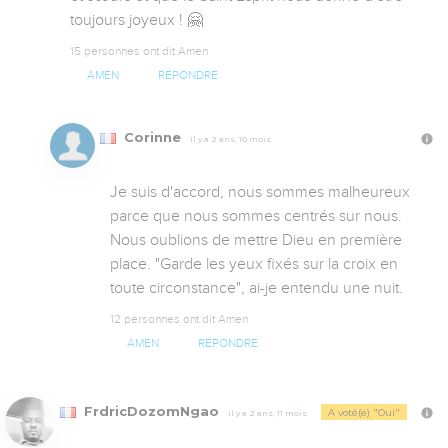
toujours joyeux ! 🤗
15 personnes ont dit Amen
AMEN
RÉPONDRE
Corinne
Il y a 2 ans, 10 mois
Je suis d'accord, nous sommes malheureux 
parce que nous sommes centrés sur nous. 
Nous oublions de mettre Dieu en première 
place. "Garde les yeux fixés sur la croix en 
toute circonstance", ai-je entendu une nuit.
12 personnes ont dit Amen
AMEN
RÉPONDRE
FrdricDozomNgao
A voté(e) "Oui"
Il y a 2 ans, 11 mois