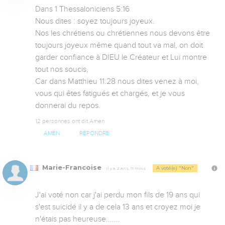
Dans 1 Thessaloniciens 5:16

Nous dites : soyez toujours joyeux.

Nos les chrétiens ou chrétiennes nous devons être 
toujours joyeux même quand tout va mal, on doit 
garder confiance à DIEU le Créateur et Lui montre 
tout nos soucis, 

Car dans Matthieu 11:28 nous dites venez à moi, 
vous qui êtes fatigués et chargés, et je vous 
donnerai du repos.
12 personnes ont dit Amen
AMEN
RÉPONDRE
Marie-Francoise
A voté(e) "Non"
Il y a 2 ans, 11 mois
J'ai voté non car j'ai perdu mon fils de 19 ans qui 
s'est suicidé il y a de cela 13 ans et croyez moi je 
n'étais pas heureuse.......