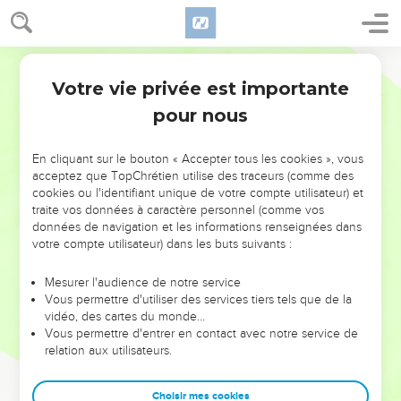
Votre vie privée est importante
pour nous
NE MANQUEZ PAS L’ÉVÉNEMENT
En cliquant sur le bouton « Accepter tous les cookies », vous
DE L’ANNÉE !
acceptez que TopChrétien utilise des traceurs (comme des
cookies ou l'identifiant unique de votre compte utilisateur) et
ET SI LEURS ERREURS POUVAIENT VOUS ÉVITER LES
traite vos données à caractère personnel (comme vos
VOTRES ?
données de navigation et les informations renseignées dans
votre compte utilisateur) dans les buts suivants :
On admire souvent les leaders pour leurs réussites, leur impact,
leur foi ou leur vision. Mais on voit moins les doutes, les erreurs
Mesurer l'audience de notre service
Vous permettre d'utiliser des services tiers tels que de la
et les saisons difficiles qu'ils ont traversés, alors même que ce
vidéo, des cartes du monde…
sont elles qui les ont façonnés.
Vous permettre d'entrer en contact avec notre service de
relation aux utilisateurs.
Dans cette conférence, leaders, entrepreneurs, et responsables
reviennent sur les erreurs marquantes de leur parcours et les
clés pour avancer avec plus de sagesse afin que leurs erreurs
Choisir mes cookies