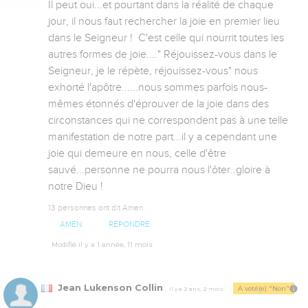
Il peut oui...et pourtant dans la réalité de chaque 
jour, il nous faut rechercher la joie en premier lieu 
dans le Seigneur !  C'est celle qui nourrit toutes les 
autres formes de joie...." Réjouissez-vous dans le 
Seigneur, je le répète, réjouissez-vous" nous 
exhorté l'apôtre......nous sommes parfois nous-
mêmes étonnés d'éprouver de la joie dans des 
circonstances qui ne correspondent pas à une telle 
manifestation de notre part...il y a cependant une 
joie qui demeure en nous, celle d'être 
sauvé...personne ne pourra nous l'ôter..gloire à 
notre Dieu !
13 personnes ont dit Amen
AMEN
RÉPONDRE
Modifié il y a 1 année, 11 mois
Jean Lukenson Collin
A voté(e) "Non"
Il y a 2 ans, 2 mois