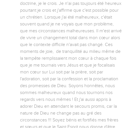
doctrine, je le crois. Je n'ai pas toujours été heureux 
pourtant je crois et j'affirme que c'est possible pour 
un chrétien. Lorsque j'ai été malheureux, c'était 
souvent quand je ne voyais que mon problème,  
que mes circonstances malheureuses. Il m'est arrivé 
de vivre un changement total dans mon cœur alors 
que le contexte difficile n'avait pas changé. Ces 
moments de joie,  de tranquillité au milieu même de 
la tempête remplissaient mon cœur à chaque fois 
que je me tournais vers Jésus et que je focalisais 
mon cœur sur Lui soit par la prière, soit par 
l'adoration, soit par la confession et la proclamation 
des promesses de Dieu. Soyons honnêtes, nous 
sommes malheureux quand nous tournons nos 
regards vers nous mêmes ! Et j'ai aussi appris à 
adorer Dieu en attendant le secours promis, car la 
nature de Dieu ne change pas au gré des 
circonstances !!! Soyez bénis et fortifiés mes frères 
et sœurs et que le Saint Esprit nous donne d'être 