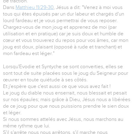
de traction.
Dans
Matthieu 11/29-30
, Jésus a dit: "Venez à moi vous
tous qui êtes épuisés par un dur labeur et chargés d'un
lourd fardeau et je vous permettrai de vous reposer.
Chargez-vous de mon joug et apprenez de moi (par
utilisation et en pratique) car je suis doux et humble de
cœur et vous trouverez du repos pour vos âmes, car mon
joug est doux, plaisant (opposé à rude et tranchant) et
mon fardeau est léger."
Lorsqu'Evodie et Syntyche se sont converties, elles se
sont tout de suite placées sous le joug du Seigneur pour
œuvrer en toute quiétude à ses côtés.
Et j'espère que c'est aussi ce que vous avez fait !
Le joug du diable nous enserrait, nous blessait et pesait
sur nos épaules; mais grâce à Dieu, Jésus nous a libérées
de ce joug pour que nous puissions prendre le sien doux
et léger.
Si nous sommes attelés avec Jésus, nous marchons au
même rythme que lui.
S'il s'arrête nous nous arrêtons, s'il marche nous