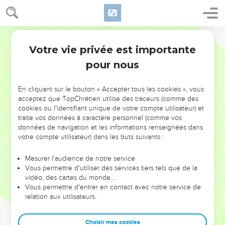
Votre vie privée est importante
pour nous
NE MANQUEZ PAS L’ÉVÉNEMENT
En cliquant sur le bouton « Accepter tous les cookies », vous
DE L’ANNÉE !
acceptez que TopChrétien utilise des traceurs (comme des
cookies ou l'identifiant unique de votre compte utilisateur) et
ET SI LEURS ERREURS POUVAIENT VOUS ÉVITER LES
traite vos données à caractère personnel (comme vos
VOTRES ?
données de navigation et les informations renseignées dans
votre compte utilisateur) dans les buts suivants :
On admire souvent les leaders pour leurs réussites, leur impact,
leur foi ou leur vision. Mais on voit moins les doutes, les erreurs
Mesurer l'audience de notre service
Vous permettre d'utiliser des services tiers tels que de la
et les saisons difficiles qu'ils ont traversés, alors même que ce
vidéo, des cartes du monde…
sont elles qui les ont façonnés.
Vous permettre d'entrer en contact avec notre service de
relation aux utilisateurs.
Dans cette conférence, leaders, entrepreneurs, et responsables
reviennent sur les erreurs marquantes de leur parcours et les
clés pour avancer avec plus de sagesse afin que leurs erreurs
Choisir mes cookies