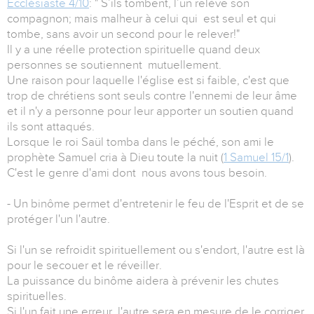
Ecclésiaste 4/10
: " S’ils tombent, l’un relève son
compagnon; mais malheur à celui qui est seul et qui
tombe, sans avoir un second pour le relever!"
Il y a une réelle protection spirituelle quand deux
personnes se soutiennent mutuellement.
Une raison pour laquelle l'église est si faible, c'est que
trop de chrétiens sont seuls contre l'ennemi de leur âme
et il n'y a personne pour leur apporter un soutien quand
ils sont attaqués.
Lorsque le roi Saül tomba dans le péché, son ami le
prophète Samuel cria à Dieu toute la nuit (
1 Samuel 15/1
).
C'est le genre d'ami dont nous avons tous besoin.
- Un binôme permet d'entretenir le feu de l'Esprit et de se
protéger l'un l'autre.
Si l'un se refroidit spirituellement ou s'endort, l'autre est là
pour le secouer et le réveiller.
La puissance du binôme aidera à prévenir les chutes
spirituelles.
Si l'un fait une erreur, l'autre sera en mesure de le corriger.