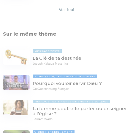
Voir tout
Sur le même thème
MESSAGE TEXTE
La Clé de ta destinée
Joseph Kabuya Masanka
VIDÉO
GOTQUESTIONS.ORG-FRANÇAIS
Pourquoi vouloir servir Dieu ?
04:45
GotQuestions.org-Français
MESSAGE TEXTE
ENSEIGNEMENTS BIBLIQUES
La femme peut-elle parler ou enseigner
à l'église ?
Laurent Weiss
VIDÉO
ENSEIGNEMENT