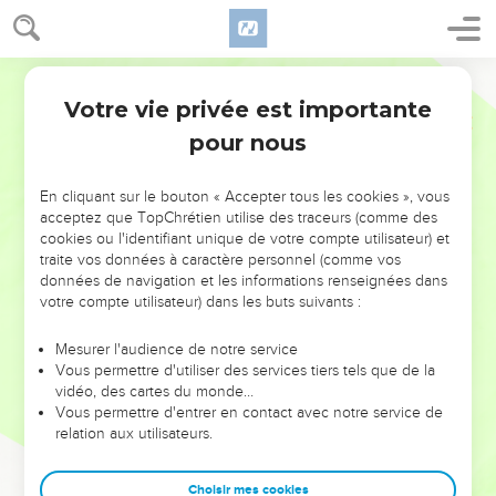
Votre vie privée est importante
pour nous
NE MANQUEZ PAS L’ÉVÉNEMENT
En cliquant sur le bouton « Accepter tous les cookies », vous
DE L’ANNÉE !
acceptez que TopChrétien utilise des traceurs (comme des
cookies ou l'identifiant unique de votre compte utilisateur) et
ET SI LEURS ERREURS POUVAIENT VOUS ÉVITER LES
traite vos données à caractère personnel (comme vos
VOTRES ?
données de navigation et les informations renseignées dans
votre compte utilisateur) dans les buts suivants :
On admire souvent les leaders pour leurs réussites, leur impact,
leur foi ou leur vision. Mais on voit moins les doutes, les erreurs
Mesurer l'audience de notre service
Vous permettre d'utiliser des services tiers tels que de la
et les saisons difficiles qu'ils ont traversés, alors même que ce
vidéo, des cartes du monde…
sont elles qui les ont façonnés.
Vous permettre d'entrer en contact avec notre service de
relation aux utilisateurs.
Dans cette conférence, leaders, entrepreneurs, et responsables
reviennent sur les erreurs marquantes de leur parcours et les
clés pour avancer avec plus de sagesse afin que leurs erreurs
Choisir mes cookies