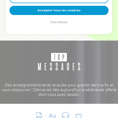
deviennent vos tremplins. Que vous guidiez un ministère, une
équipe, un groupe ou une famille, leur expérience est faite
Accepter tous les cookies
pour vous.
Tout refuser
Je découvre l’événement
Des enseignements texte et audio pour grandir dans la foi et
vous ressourcer ! Démarrez dès aujourd'hui la série texte offerte
dont vous avez besoin.