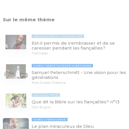
Sur le même thème
MESSAGE TEXTE
TOPCHRÉTIEN
Est-il permis de s'embrasser et de se
caresser pendant les fiançailles?
TopChrétien
VIDÉO
PORTE OUVERTE CHRÉTIENNE
Samuel Peterschmitt - Une vision pour les
69:52
générations
Porte Ouverte Chrétienne
MESSAGE TEXTE
Que dit la Bible sur les fiançailles? n°13
Carlo Brugnoli
VIDÉO
TÉMOIGNAGE
Le plan miraculeux de Dieu