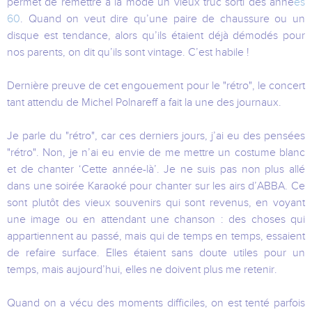
permet de remettre à la mode un vieux truc sorti des anné
es
60
. Quand on veut dire qu’une paire de chaussure ou un
disque est tendance, alors qu’ils étaient déjà démodés pour
nos parents, on dit qu’ils sont vintage. C’est habile !
Dernière preuve de cet engouement pour le "rétro", le concert
tant attendu de Michel Polnareff a fait la une des journaux.
Je parle du "rétro", car ces derniers jours, j’ai eu des pensées
"rétro". Non, je n’ai eu envie de me mettre un costume blanc
et de chanter ‘Cette année-là’. Je ne suis pas non plus allé
dans une soirée Karaoké pour chanter sur les airs d’ABBA. Ce
sont plutôt des vieux souvenirs qui sont revenus, en voyant
une image ou en attendant une chanson : des choses qui
appartiennent au passé, mais qui de temps en temps, essaient
de refaire surface. Elles étaient sans doute utiles pour un
temps, mais aujourd’hui, elles ne doivent plus me retenir.
Quand on a vécu des moments difficiles, on est tenté parfois