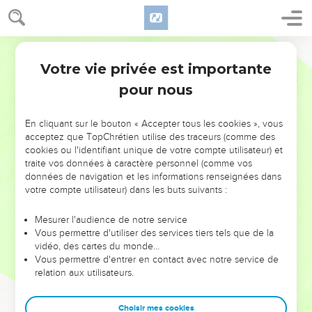
Votre vie privée est importante
pour nous
NE MANQUEZ PAS L’ÉVÉNEMENT
En cliquant sur le bouton « Accepter tous les cookies », vous
DE L’ANNÉE !
acceptez que TopChrétien utilise des traceurs (comme des
cookies ou l'identifiant unique de votre compte utilisateur) et
ET SI LEURS ERREURS POUVAIENT VOUS ÉVITER LES
traite vos données à caractère personnel (comme vos
VOTRES ?
données de navigation et les informations renseignées dans
votre compte utilisateur) dans les buts suivants :
On admire souvent les leaders pour leurs réussites, leur impact,
leur foi ou leur vision. Mais on voit moins les doutes, les erreurs
Mesurer l'audience de notre service
Vous permettre d'utiliser des services tiers tels que de la
et les saisons difficiles qu'ils ont traversés, alors même que ce
vidéo, des cartes du monde…
sont elles qui les ont façonnés.
Vous permettre d'entrer en contact avec notre service de
relation aux utilisateurs.
Dans cette conférence, leaders, entrepreneurs, et responsables
reviennent sur les erreurs marquantes de leur parcours et les
clés pour avancer avec plus de sagesse afin que leurs erreurs
Choisir mes cookies