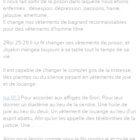
Il nous fait sortir de la prison dans laquelle nous étions
enfermés : désespoir, dépression, passions, haine,
jalousie, amertume...
Il change nos vêtements de bagnard reconnaissables
pour des vêtements d'homme libre :
2Roi 25:29 Il lui fit changer ses vêtements de prison, et
Jojakin mangea toujours à sa table tout le temps de sa
vie.
Il est capable de changer le complet gris de la tristesse,
des plaintes ou du silence pesant en vêtements de joie
et de louange :
Isa 61:3
Pour accorder aux affligés de Sion, Pour leur
donner un diadème au lieu de la cendre, Une huile de
joie au lieu du deuil, Un vêtement de louange au lieu d'un
esprit abattu, Afin qu'on les appelle des térébinthes de la
justice, Une ...
Alors nous ferons comme pour le fils prodigue et toute sa