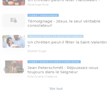
Marie-Ange Muller
VIDÉO
TÉMOIGNAGE
Témoignage - Jésus, le seul véritable
consolateur!
MESSAGE TEXTE
LA QUESTION TABOUE
Un chrétien peut-il fêter la Saint-Valentin
?
Elisabeth Dugas
VIDÉO
PORTE OUVERTE CHRÉTIENNE
Jean Peterschmitt - Réjouissez-vous
55:07
toujours dans le Seigneur
Porte Ouverte Chrétienne
Voir tout