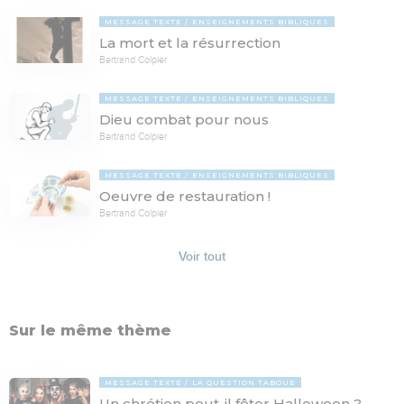
MESSAGE TEXTE
ENSEIGNEMENTS BIBLIQUES
La mort et la résurrection
Bertrand Colpier
MESSAGE TEXTE
ENSEIGNEMENTS BIBLIQUES
Dieu combat pour nous
Bertrand Colpier
MESSAGE TEXTE
ENSEIGNEMENTS BIBLIQUES
Oeuvre de restauration !
Bertrand Colpier
Voir tout
Sur le même thème
MESSAGE TEXTE
LA QUESTION TABOUE
Un chrétien peut-il fêter Halloween ?