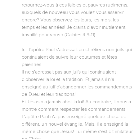
retournez-vous à ces faibles et pauvres rudiments, 
auxquels de nouveau vous voulez vous asservir 
encore? Vous observez les jours, les mois, les 
temps et les années! Je crains d'avoir inutilement 
travaillé pour vous.» (Galates 4.9-11).

Ici, l'apôtre Paul s'adressait au chrétiens non-juifs qui 
continuaient de suivre leur coutumes et fêtes 
païennes.

Il ne s'adressait pas aux juifs qui continuaient 
d'observer la loi et la tradition. Et jamais il n'a 
enseigné au juif d'abandonner les commandements 
de D.ieu et leur traditions! 

Et Jésus n'a jamais aboli la loi! Au contraire, il nous a 
montré comment respecter les commandements! 
L'apôtre Paul n'a pas enseigné quelque chose de 
différent, un nouvel évangile. Mais, il a enseigné la 
même chose que Jésus! Lui-même s'est dit imitateur 