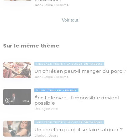
Jean-Claude Guillaume
Voir tout
Sur le même thème
MESSAGE TEXTE
LA QUESTION TABOUE
Un chrétien peut-il manger du porc ?
Jean-Claude Guillaume
VIDÉO
ENSEIGNEMENT
Éric Lefebvre - l'impossible devient
69:54
possible
Une église vraie
MESSAGE TEXTE
LA QUESTION TABOUE
Un chrétien peut-il se faire tatouer ?
Elisabeth Dugas