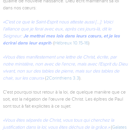
qualifie de nouvelle naissance. Dieu écrit maintenant sa loi
dans nos cœurs:
«C'est ce que le Saint-Esprit nous atteste aussi […]: Voici
l'alliance que je ferai avec eux, après ces jours-là, dit le
Seigneur:
Je mettrai mes lois dans leurs cœurs, et je les
écrirai dans leur esprit
»
(
Hébreux 10.15-16
)
«Vous êtes manifestement une lettre de Christ, écrite, par
notre ministère, non avec de l'encre, mais avec l'Esprit du Dieu
vivant, non sur des tables de pierre, mais sur des tables de
chair, sur les cœurs»
(
2Corinthiens 3.3
).
C'est pourquoi tout retour à la loi, de quelque manière que ce
soit, est la négation de l'œuvre de Christ. Les épîtres de Paul
sont tout à fait explicites à ce sujet:
«Vous êtes séparés de Christ, vous tous qui cherchez la
justification dans la loi; vous êtes déchus de la grâce.»
(
Galates