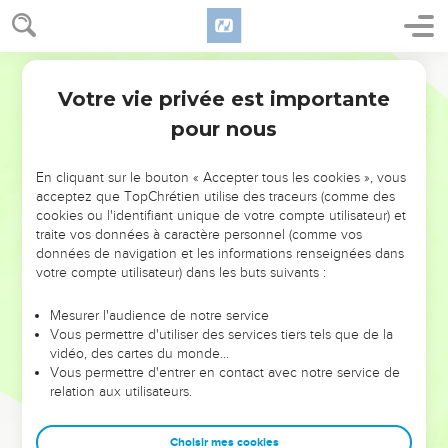
Votre vie privée est importante
pour nous
NE MANQUEZ PAS L’ÉVÉNEMENT
En cliquant sur le bouton « Accepter tous les cookies », vous
DE L’ANNÉE !
acceptez que TopChrétien utilise des traceurs (comme des
cookies ou l'identifiant unique de votre compte utilisateur) et
ET SI LEURS ERREURS POUVAIENT VOUS ÉVITER LES
traite vos données à caractère personnel (comme vos
VOTRES ?
données de navigation et les informations renseignées dans
votre compte utilisateur) dans les buts suivants :
On admire souvent les leaders pour leurs réussites, leur impact,
leur foi ou leur vision. Mais on voit moins les doutes, les erreurs
Mesurer l'audience de notre service
Vous permettre d'utiliser des services tiers tels que de la
et les saisons difficiles qu'ils ont traversés, alors même que ce
vidéo, des cartes du monde…
sont elles qui les ont façonnés.
Vous permettre d'entrer en contact avec notre service de
relation aux utilisateurs.
Dans cette conférence, leaders, entrepreneurs, et responsables
reviennent sur les erreurs marquantes de leur parcours et les
clés pour avancer avec plus de sagesse afin que leurs erreurs
Choisir mes cookies