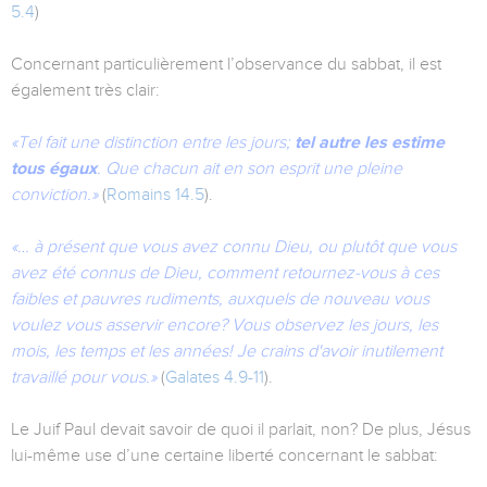
5.4
)
Concernant particulièrement l’observance du sabbat, il est
également très clair:
«Tel fait une distinction entre les jours;
tel autre les estime
tous égaux
. Que chacun ait en son esprit une pleine
conviction.»
(
Romains 14.5
).
«… à présent que vous avez connu Dieu, ou plutôt que vous
avez été connus de Dieu, comment retournez-vous à ces
faibles et pauvres rudiments, auxquels de nouveau vous
voulez vous asservir encore? Vous observez les jours, les
mois, les temps et les années! Je crains d'avoir inutilement
travaillé pour vous.»
(
Galates 4.9-11
).
Le Juif Paul devait savoir de quoi il parlait, non? De plus, Jésus
lui-même use d’une certaine liberté concernant le sabbat: