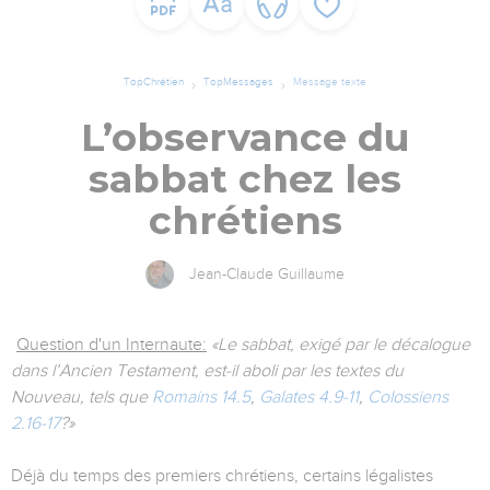
TopChrétien
TopMessages
Message texte
L’observance du
sabbat chez les
chrétiens
Jean-Claude Guillaume
Question d'un Internaute:
«Le sabbat, exigé par le décalogue
dans l’Ancien Testament, est-il aboli par les textes du
Nouveau, tels que
Romains 14.5
,
Galates 4.9-11
,
Colossiens
2.16-17
?»
Déjà du temps des premiers chrétiens, certains légalistes