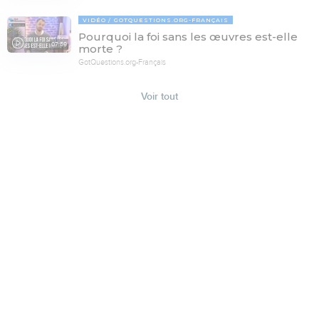
VIDÉO
GOTQUESTIONS.ORG-FRANÇAIS
Pourquoi la foi sans les œuvres est-elle
07:59
morte ?
GotQuestions.org-Français
Voir tout