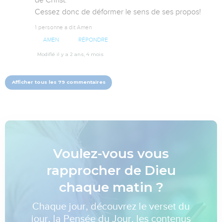
de Christ.

Cessez donc de déformer le sens de ses propos!
1 personne a dit Amen
AMEN
RÉPONDRE
Modifié il y a 2 ans, 4 mois
Afficher tous les 79 commentaires
Voulez-vous vous
rapprocher de Dieu
chaque matin ?
Chaque jour, découvrez le verset du
jour, la Pensée du Jour, les contenus