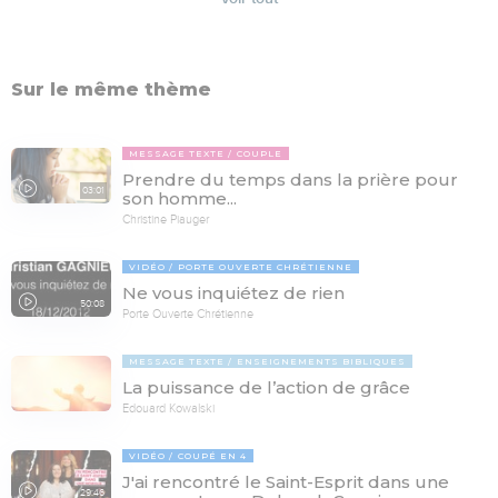
Sur le même thème
MESSAGE TEXTE
COUPLE
Prendre du temps dans la prière pour
03:01
son homme...
Christine Piauger
VIDÉO
PORTE OUVERTE CHRÉTIENNE
Ne vous inquiétez de rien
50:08
Porte Ouverte Chrétienne
MESSAGE TEXTE
ENSEIGNEMENTS BIBLIQUES
La puissance de l’action de grâce
Edouard Kowalski
VIDÉO
COUPÉ EN 4
J'ai rencontré le Saint-Esprit dans une
29:46