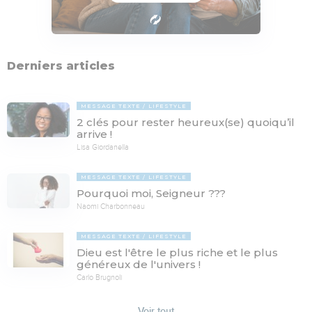
Derniers articles
MESSAGE TEXTE
LIFESTYLE
2 clés pour rester heureux(se) quoiqu’il
arrive !
Lisa Giordanella
MESSAGE TEXTE
LIFESTYLE
Pourquoi moi, Seigneur ???
Naomi Charbonneau
MESSAGE TEXTE
LIFESTYLE
Dieu est l'être le plus riche et le plus
généreux de l'univers !
Carlo Brugnoli
Voir tout