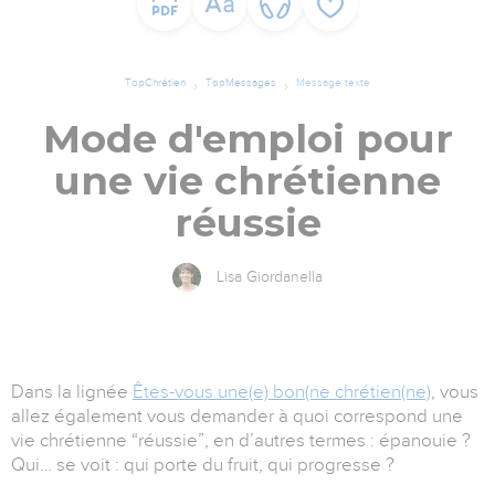
TopChrétien
TopMessages
Message texte
Mode d'emploi pour
une vie chrétienne
réussie
Lisa Giordanella
Dans la lignée
Êtes-vous une(e) bon(ne chrétien(ne)
, vous
allez également vous demander à quoi correspond une
vie chrétienne “réussie”, en d’autres termes : épanouie ?
Qui… se voit : qui porte du fruit, qui progresse ?