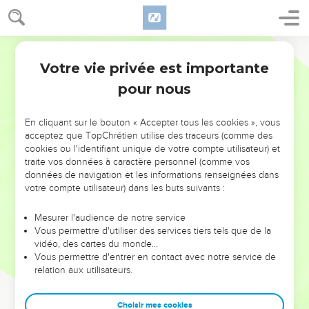
Votre vie privée est importante
pour nous
NE MANQUEZ PAS L’ÉVÉNEMENT
En cliquant sur le bouton « Accepter tous les cookies », vous
DE L’ANNÉE !
acceptez que TopChrétien utilise des traceurs (comme des
cookies ou l'identifiant unique de votre compte utilisateur) et
ET SI LEURS ERREURS POUVAIENT VOUS ÉVITER LES
traite vos données à caractère personnel (comme vos
VOTRES ?
données de navigation et les informations renseignées dans
votre compte utilisateur) dans les buts suivants :
On admire souvent les leaders pour leurs réussites, leur impact,
leur foi ou leur vision. Mais on voit moins les doutes, les erreurs
Mesurer l'audience de notre service
Vous permettre d'utiliser des services tiers tels que de la
et les saisons difficiles qu'ils ont traversés, alors même que ce
vidéo, des cartes du monde…
sont elles qui les ont façonnés.
Vous permettre d'entrer en contact avec notre service de
relation aux utilisateurs.
Dans cette conférence, leaders, entrepreneurs, et responsables
reviennent sur les erreurs marquantes de leur parcours et les
clés pour avancer avec plus de sagesse afin que leurs erreurs
Choisir mes cookies