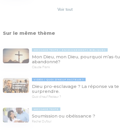
Voir tout
Sur le même thème
MESSAGE TEXTE
ENSEIGNEMENTS BIBLIQUES
Mon Dieu, mon Dieu, pourquoi m’as-tu
abandonné?
Claude Frank
VIDÉO
QUOI D'NEUF PASTEUR ?
Dieu pro-esclavage ? La réponse va te
30:13
surprendre.
Quoi d'neuf Pasteur ?
MESSAGE TEXTE
Soumission ou obéissance ?
Rachel Dufour