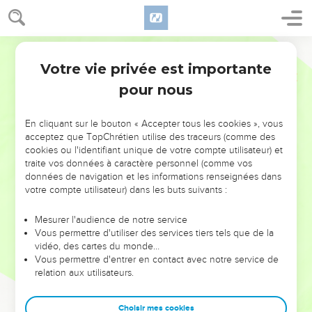
Votre vie privée est importante
pour nous
NE MANQUEZ PAS L’ÉVÉNEMENT
En cliquant sur le bouton « Accepter tous les cookies », vous
DE L’ANNÉE !
acceptez que TopChrétien utilise des traceurs (comme des
cookies ou l'identifiant unique de votre compte utilisateur) et
ET SI LEURS ERREURS POUVAIENT VOUS ÉVITER LES
traite vos données à caractère personnel (comme vos
VOTRES ?
données de navigation et les informations renseignées dans
votre compte utilisateur) dans les buts suivants :
On admire souvent les leaders pour leurs réussites, leur impact,
leur foi ou leur vision. Mais on voit moins les doutes, les erreurs
Mesurer l'audience de notre service
Vous permettre d'utiliser des services tiers tels que de la
et les saisons difficiles qu'ils ont traversés, alors même que ce
vidéo, des cartes du monde…
sont elles qui les ont façonnés.
Vous permettre d'entrer en contact avec notre service de
relation aux utilisateurs.
Dans cette conférence, leaders, entrepreneurs, et responsables
reviennent sur les erreurs marquantes de leur parcours et les
clés pour avancer avec plus de sagesse afin que leurs erreurs
Choisir mes cookies