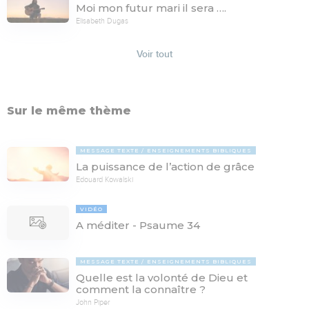
Moi mon futur mari il sera ….
Elisabeth Dugas
Voir tout
Sur le même thème
MESSAGE TEXTE
ENSEIGNEMENTS BIBLIQUES
La puissance de l’action de grâce
Edouard Kowalski
VIDÉO
A méditer - Psaume 34
MESSAGE TEXTE
ENSEIGNEMENTS BIBLIQUES
Quelle est la volonté de Dieu et
comment la connaître ?
John Piper