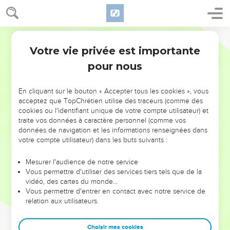
Votre vie privée est importante
pour nous
NE MANQUEZ PAS L’ÉVÉNEMENT
En cliquant sur le bouton « Accepter tous les cookies », vous
DE L’ANNÉE !
acceptez que TopChrétien utilise des traceurs (comme des
cookies ou l'identifiant unique de votre compte utilisateur) et
ET SI LEURS ERREURS POUVAIENT VOUS ÉVITER LES
traite vos données à caractère personnel (comme vos
VOTRES ?
données de navigation et les informations renseignées dans
votre compte utilisateur) dans les buts suivants :
On admire souvent les leaders pour leurs réussites, leur impact,
leur foi ou leur vision. Mais on voit moins les doutes, les erreurs
Mesurer l'audience de notre service
Vous permettre d'utiliser des services tiers tels que de la
et les saisons difficiles qu'ils ont traversés, alors même que ce
vidéo, des cartes du monde…
sont elles qui les ont façonnés.
Vous permettre d'entrer en contact avec notre service de
relation aux utilisateurs.
Dans cette conférence, leaders, entrepreneurs, et responsables
reviennent sur les erreurs marquantes de leur parcours et les
clés pour avancer avec plus de sagesse afin que leurs erreurs
Choisir mes cookies