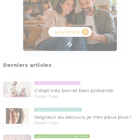
Derniers articles
MESSAGE TEXTE
FEMME
C'était très bon et bien présenté
Elisabeth Dugas
MESSAGE TEXTE
PARENT
Seigneur au secours, je n'en peux plus !
Elisabeth Dugas
MESSAGE TEXTE
CÉLIBATAIRE