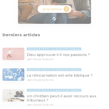
Derniers articles
MESSAGE TEXTE
LA QUESTION TABOUE
Dieu approuve-t-il nos passions ?
Jean-Claude Guillaume
MESSAGE TEXTE
LA QUESTION TABOUE
La réincarnation est-elle biblique ?
Jean-Claude Guillaume
MESSAGE TEXTE
LA QUESTION TABOUE
Un chrétien peut-il avoir recours aux
tribunaux ?
Jean-Claude Guillaume