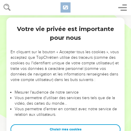
Votre vie privée est importante
pour nous
NE MANQUEZ PAS L’ÉVÉNEMENT
En cliquant sur le bouton « Accepter tous les cookies », vous
DE L’ANNÉE !
acceptez que TopChrétien utilise des traceurs (comme des
cookies ou l'identifiant unique de votre compte utilisateur) et
ET SI LEURS ERREURS POUVAIENT VOUS ÉVITER LES
traite vos données à caractère personnel (comme vos
VOTRES ?
données de navigation et les informations renseignées dans
votre compte utilisateur) dans les buts suivants :
On admire souvent les leaders pour leurs réussites, leur impact,
leur foi ou leur vision. Mais on voit moins les doutes, les erreurs
Mesurer l'audience de notre service
Vous permettre d'utiliser des services tiers tels que de la
et les saisons difficiles qu'ils ont traversés, alors même que ce
vidéo, des cartes du monde…
sont elles qui les ont façonnés.
Vous permettre d'entrer en contact avec notre service de
relation aux utilisateurs.
Dans cette conférence, leaders, entrepreneurs, et responsables
reviennent sur les erreurs marquantes de leur parcours et les
clés pour avancer avec plus de sagesse afin que leurs erreurs
Choisir mes cookies