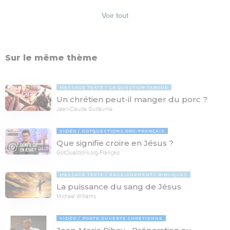
Voir tout
Sur le même thème
MESSAGE TEXTE
LA QUESTION TABOUE
Un chrétien peut-il manger du porc ?
Jean-Claude Guillaume
VIDÉO
GOTQUESTIONS.ORG-FRANÇAIS
Que signifie croire en Jésus ?
04:10
GotQuestions.org-Français
MESSAGE TEXTE
ENSEIGNEMENTS BIBLIQUES
La puissance du sang de Jésus
Michaël Williams
VIDÉO
PORTE OUVERTE CHRÉTIENNE