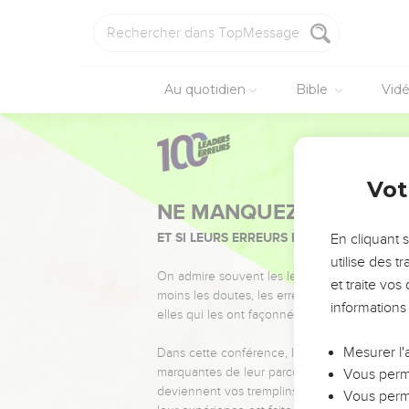
Au quotidien
Bible
Vid
Vot
NE MANQUEZ PAS L’ÉVÉ
ET SI LEURS ERREURS POUVAIENT VOUS 
En cliquant 
utilise des 
On admire souvent les leaders pour leurs réussi
et traite vo
moins les doutes, les erreurs et les saisons di
informations
elles qui les ont façonnés.
Mesurer l'
Dans cette conférence, leaders, entrepreneur
marquantes de leur parcours et les clés pour
Vous perme
deviennent vos tremplins. Que vous guidiez 
Vous perme