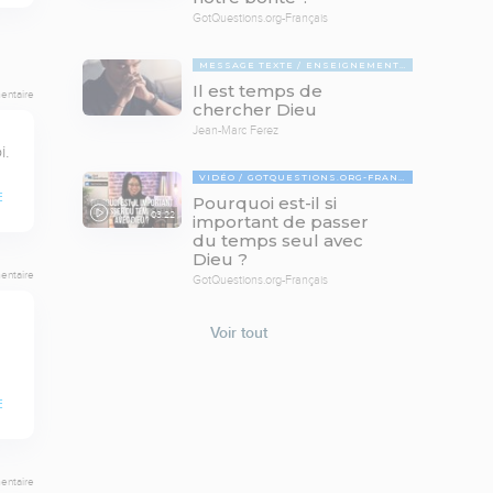
GotQuestions.org-Français
MESSAGE TEXTE
ENSEIGNEMENTS BIBLIQUES
Il est temps de
entaire
chercher Dieu
Jean-Marc Ferez
i.
VIDÉO
GOTQUESTIONS.ORG-FRANÇAIS
E
Pourquoi est-il si
03:22
important de passer
du temps seul avec
Dieu ?
entaire
GotQuestions.org-Français
Voir tout
E
entaire