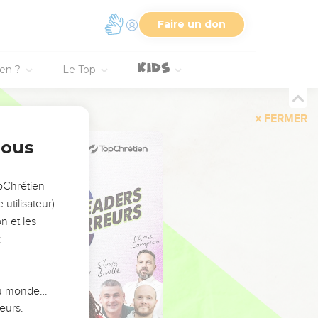
Faire un don
ien ?
Le Top
FERMER
nous
opChrétien
utilisateur)
n et les
:
 du monde…
eurs.