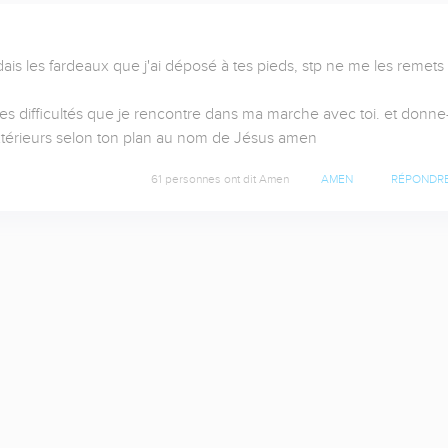
is les fardeaux que j'ai déposé à tes pieds, stp ne me les remets 
es difficultés que je rencontre dans ma marche avec toi. et donne
extérieurs selon ton plan au nom de Jésus amen
61 personnes ont dit Amen
AMEN
RÉPONDR