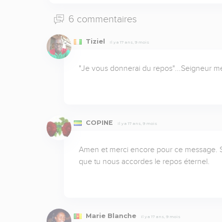
6 commentaires
Tiziel
Il y a 17 ans, 9 mois
"Je vous donnerai du repos"...Seigneur me
COPINE
Il y a 17 ans, 9 mois
Amen et merci encore pour ce message. Sei
que tu nous accordes le repos éternel.
Marie Blanche
Il y a 17 ans, 9 mois