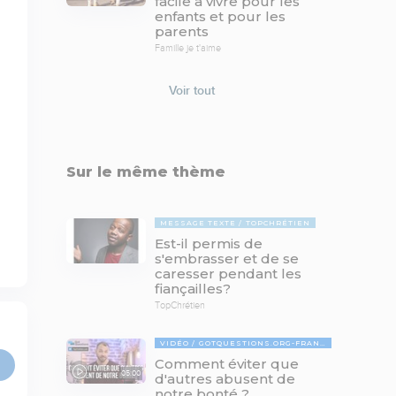
facile à vivre pour les
enfants et pour les
parents
Famille je t'aime
Voir tout
Sur le même thème
MESSAGE TEXTE
TOPCHRÉTIEN
Est-il permis de
s'embrasser et de se
caresser pendant les
fiançailles?
TopChrétien
VIDÉO
GOTQUESTIONS.ORG-FRANÇAIS
Comment éviter que
05:00
d'autres abusent de
notre bonté ?