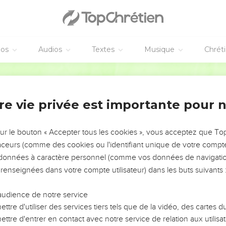
éos
Audios
Textes
Musique
Chrét
re vie privée est importante pour 
NEMENT DE L’ANNÉE !
ÉVITER LES VOTRES ?
sur le bouton « Accepter tous les cookies », vous acceptez que T
traceurs (comme des cookies ou l'identifiant unique de votre compte 
tes, leur impact, leur foi ou leur vision. Mais on voit
s données à caractère personnel (comme vos données de navigatio
fficiles qu'ils ont traversés, alors même que ce sont
 renseignées dans votre compte utilisateur) dans les buts suivants 
audience de notre service
s, et responsables reviennent sur les erreurs
 avancer avec plus de sagesse afin que leurs erreurs
ttre d'utiliser des services tiers tels que de la vidéo, des cartes
un ministère, une équipe, un groupe ou une famille,
ttre d'entrer en contact avec notre service de relation aux utilisat