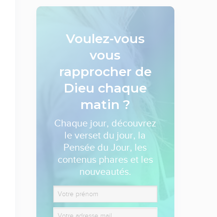
Voulez-vous
vous
rapprocher de
Dieu
chaque
matin ?
Chaque jour, découvrez
le verset du jour, la
Pensée du Jour, les
contenus phares et les
nouveautés.