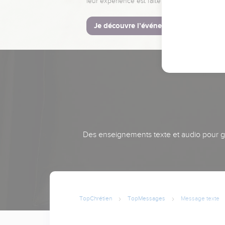
leur expérience est faite pour vous.
Je découvre l’événement
Des enseignements texte et audio pour gra
TopChrétien
TopMessages
Message texte