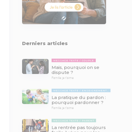
Derniers articles
MESSAGE TEXTE
COUPLE
Mais, pourquoi on se
dispute ?
Famille je t'aime
MESSAGE TEXTE
ENSEIGNEMENTS BIBLIQUES
La pratique du pardon :
pourquoi pardonner ?
Famille je t'aime
MESSAGE TEXTE
PARENT
La rentrée pas toujours