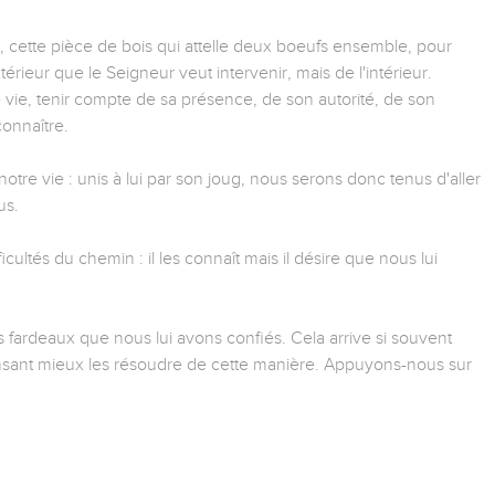
 cette pièce de bois qui attelle deux boeufs ensemble, pour
érieur que le Seigneur veut intervenir, mais de l'intérieur.
e vie, tenir compte de sa présence, de son autorité, de son
connaître.
otre vie : unis à lui par son joug, nous serons donc tenus d'aller
us.
ficultés du chemin : il les connaît mais il désire que nous lui
s fardeaux que nous lui avons confiés. Cela arrive si souvent
ensant mieux les résoudre de cette manière. Appuyons-nous sur