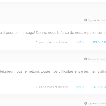
Signaler le comm
rci pour ce message! Donne nous la force de nous reposer sur to
71 personnes ont dit Amen
AMEN
RÉPONDR
Signaler le comm
gneur nous remettons toutes nos difficultés entre tes mains afin 
51 personnes ont dit Amen
AMEN
RÉPONDR
Signaler le comm