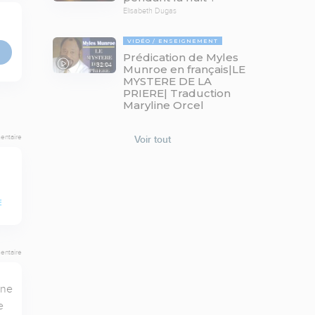
Elisabeth Dugas
VIDÉO
ENSEIGNEMENT
Prédication de Myles
32:04
Munroe en français|LE
MYSTERE DE LA
PRIERE| Traduction
Maryline Orcel
entaire
Voir tout
E
entaire
ne 
 