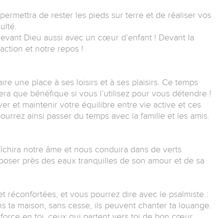
permettra de rester les pieds sur terre et de réaliser vos
ulté.
vant Dieu aussi avec un cœur d’enfant ! Devant la
action et notre repos !
aire une place à ses loisirs et à ses plaisirs. Ce temps
a que bénéfique si vous l’utilisez pour vous détendre !
r et maintenir votre équilibre entre vie active et ces
urrez ainsi passer du temps avec la famille et les amis.
raîchira notre âme et nous conduira dans de verts
reposer près des eaux tranquilles de son amour et de sa
t réconfortées, et vous pourrez dire avec le psalmiste :
ns ta maison, sans cesse, ils peuvent chanter ta louange.
 force en toi, ceux qui partent vers toi de bon cœur.