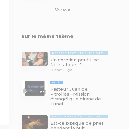
Voir tout
Sur le même thème
MESSAGE TEXTE
LA QUESTION TABOUE
Un chrétien peut-il se
faire tatouer ?
Elisabeth Dugas
VIDÉO
Pasteur Juan de
12:05
Vitrolles - Mission
évangélique gitane de
Lunel
MESSAGE TEXTE
LA QUESTION TABOUE
Est-ce biblique de prier
pendant la nuit ?