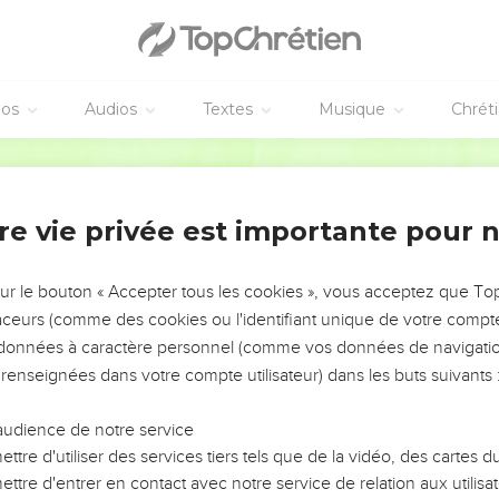
éos
Audios
Textes
Musique
Chrét
re vie privée est importante pour 
NEMENT DE L’ANNÉE !
ÉVITER LES VOTRES ?
sur le bouton « Accepter tous les cookies », vous acceptez que T
traceurs (comme des cookies ou l'identifiant unique de votre compte 
tes, leur impact, leur foi ou leur vision. Mais on voit
s données à caractère personnel (comme vos données de navigatio
fficiles qu'ils ont traversés, alors même que ce sont
 renseignées dans votre compte utilisateur) dans les buts suivants 
audience de notre service
s, et responsables reviennent sur les erreurs
 avancer avec plus de sagesse afin que leurs erreurs
ttre d'utiliser des services tiers tels que de la vidéo, des cartes
un ministère, une équipe, un groupe ou une famille,
ttre d'entrer en contact avec notre service de relation aux utilisat