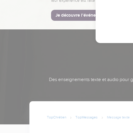
leur expérience est faite pour vous.
Je découvre l’événement
Des enseignements texte et audio pour gra
TopChrétien
TopMessages
Message texte