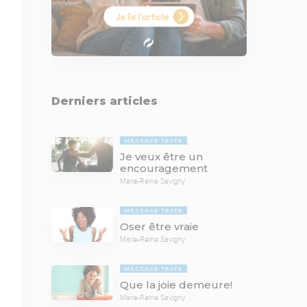
Derniers articles
MESSAGE TEXTE
Je veux être un
encouragement
Marie-Reine Savigny
MESSAGE TEXTE
Oser être vraie
Marie-Reine Savigny
MESSAGE TEXTE
Que la joie demeure!
Marie-Reine Savigny