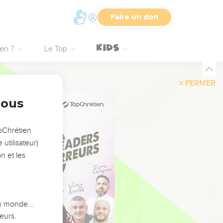
Faire un don
ien ?
Le Top
FERMER
nous
opChrétien
utilisateur)
n et les
:
 du monde…
eurs.