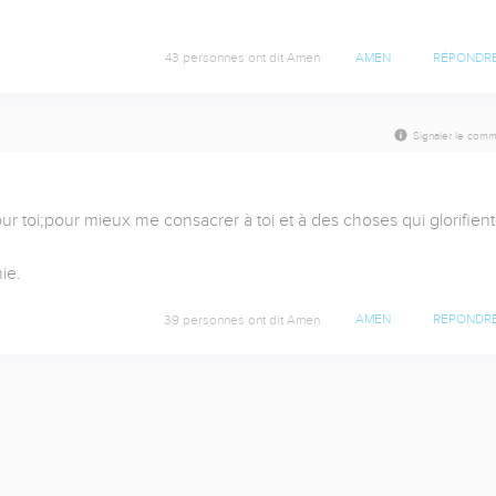
43 personnes ont dit Amen
AMEN
RÉPONDR
Signaler le comm
ur toi;pour mieux me consacrer à toi et à des choses qui glorifient 
ie.
39 personnes ont dit Amen
AMEN
RÉPONDR