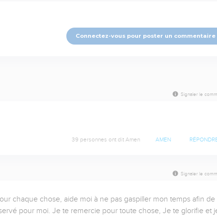
Connectez-vous pour poster un commentaire
Signaler le comm
39 personnes ont dit Amen
AMEN
RÉPONDR
Signaler le comm
s pour chaque chose, aide moi à ne pas gaspiller mon temps afin de 
rvé pour moi. Je te remercie pour toute chose, Je te glorifie et je