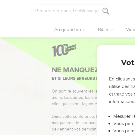
Au quotidien
Bible
Vid
Vot
NE MANQUEZ PAS L’ÉVÉ
ET SI LEURS ERREURS POUVAIENT VOUS 
En cliquant 
utilise des 
On admire souvent les leaders pour leurs réussi
et traite vo
moins les doutes, les erreurs et les saisons di
informations
elles qui les ont façonnés.
Mesurer l'
Dans cette conférence, leaders, entrepreneur
marquantes de leur parcours et les clés pour
Vous perme
deviennent vos tremplins. Que vous guidiez 
Vous perme