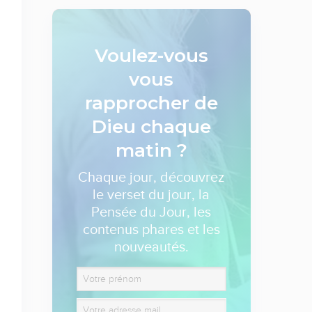
Voulez-vous
vous
rapprocher de
Dieu
chaque
matin ?
Chaque jour, découvrez
le verset du jour, la
Pensée du Jour, les
contenus phares et les
nouveautés.