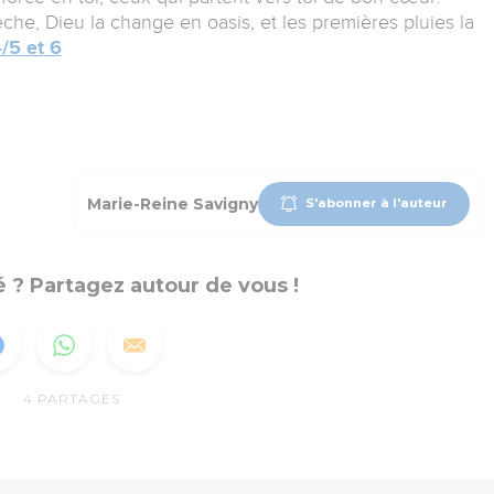
che, Dieu la change en oasis, et les premières pluies la
/5 et 6
Marie-Reine Savigny
S'abonner à l'auteur
 ? Partagez autour de vous !
4
PARTAGES