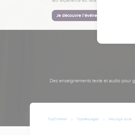
leur expérience est faite pour vous.
Je découvre l’événement
Des enseignements texte et audio pour gra
TopChrétien
TopMessages
Message texte