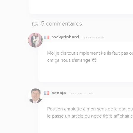
5 commentaires
rockyrinhard
Il y a 6 ans, 9 mois
Moi je dis tout simplement ke ils faut pas ou
cm ça nous s'arrange 😏
benaja
Il y a 10 ans, 10 mois
Position ambigüe à mon sens de la part du 
le passé un article ou notre frère affichait