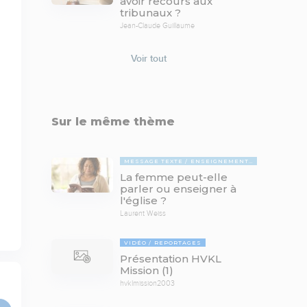
avoir recours aux
tribunaux ?
Jean-Claude Guillaume
Voir tout
Sur le même thème
MESSAGE TEXTE
ENSEIGNEMENTS BIBLIQUES
La femme peut-elle
parler ou enseigner à
l'église ?
Laurent Weiss
VIDÉO
REPORTAGES
Présentation HVKL
Mission (1)
hvklmission2003