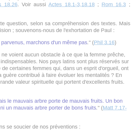
s 18.26
. Voir aussi
Actes 18.1-3,18.18
;
Rom 16.3
;
tte question, selon sa compréhension des textes. Mais
ision ; souvenons-nous de l'exhortation de Paul :
 parvenus, marchons d'un même pas
.
" (
Phil 3.16
)
 ne voient aucun obstacle à ce que la femme prêche,
es indispensables. Nos pays latins sont plus réservés sur
 de certaines femmes qui, dans un esprit d'orgueil, ont
'a guère contribué à faire évoluer les mentalités ? En
nde valeur spirituelle qui portent d'excellents fruits.
ais le mauvais arbre porte de mauvais fruits. Un bon
 ni un mauvais arbre porter de bons fruits
.
" (
Matt 7.17-
ans se soucier de nos préventions :