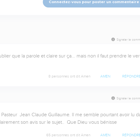
Connectez-vous pour poster un commentaire
Signaler le comm
blier que la parole et claire sur ça... mais non il faut prendre le ver
8 personnes ont dit Amen
AMEN
RÉPONDR
Signaler le comm
Pasteur  Jean Claude Guillaume. Il me semble pourtant avoir lu da
 clairement son avis sur le sujet..  Que Dieu vous bénisse
65 personnes ont dit Amen
AMEN
RÉPONDR