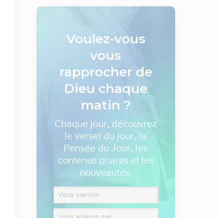
Voulez-vous
vous
rapprocher de
Dieu
chaque
matin ?
Chaque jour, découvrez
le verset du jour, la
Pensée du Jour, les
contenus phares et les
nouveautés.