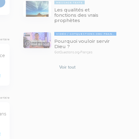
MESSAGE TEXTE
Les qualités et
fonctions des vrais
prophètes
VIDÉO
GOTQUESTIONS.ORG-FRANÇAIS
entaire
Pourquoi vouloir servir
04:45
Dieu ?
GotQuestions.org-Français
ce 
Voir tout
E
entaire
ns 
E