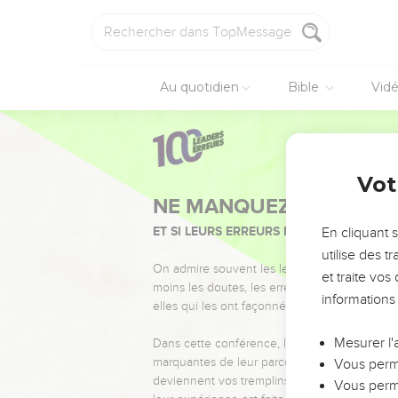
Au quotidien
Bible
Vid
Vot
NE MANQUEZ PAS L’ÉVÉ
ET SI LEURS ERREURS POUVAIENT VOUS 
En cliquant 
utilise des 
On admire souvent les leaders pour leurs réussi
et traite vo
moins les doutes, les erreurs et les saisons di
informations
elles qui les ont façonnés.
Mesurer l'
Dans cette conférence, leaders, entrepreneur
marquantes de leur parcours et les clés pour
Vous perme
deviennent vos tremplins. Que vous guidiez 
Vous perme