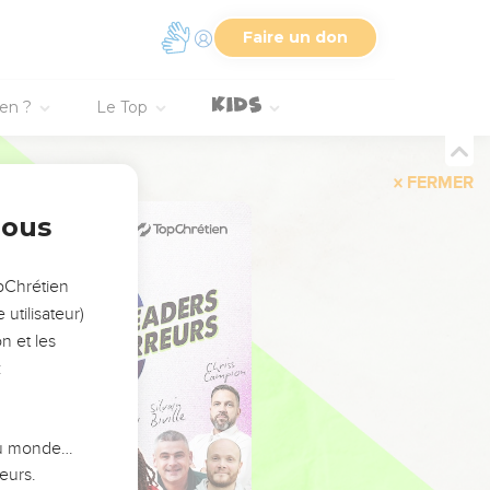
Faire un don
ien ?
Le Top
FERMER
nous
opChrétien
utilisateur)
n et les
:
 du monde…
eurs.