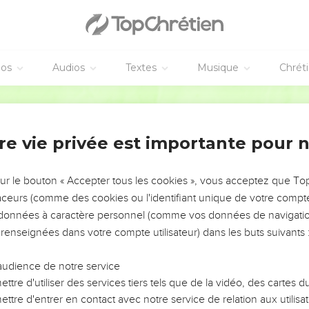
éos
Audios
Textes
Musique
Chrét
re vie privée est importante pour 
NEMENT DE L’ANNÉE !
ÉVITER LES VOTRES ?
sur le bouton « Accepter tous les cookies », vous acceptez que T
traceurs (comme des cookies ou l'identifiant unique de votre compte 
tes, leur impact, leur foi ou leur vision. Mais on voit
s données à caractère personnel (comme vos données de navigatio
fficiles qu'ils ont traversés, alors même que ce sont
 renseignées dans votre compte utilisateur) dans les buts suivants 
audience de notre service
s, et responsables reviennent sur les erreurs
 avancer avec plus de sagesse afin que leurs erreurs
ttre d'utiliser des services tiers tels que de la vidéo, des cartes
un ministère, une équipe, un groupe ou une famille,
ttre d'entrer en contact avec notre service de relation aux utilisat