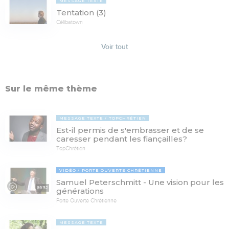
MESSAGE TEXTE
Tentation (3)
Célibatown
Voir tout
Sur le même thème
MESSAGE TEXTE
TOPCHRÉTIEN
Est-il permis de s'embrasser et de se
caresser pendant les fiançailles?
TopChrétien
VIDÉO
PORTE OUVERTE CHRÉTIENNE
Samuel Peterschmitt - Une vision pour les
69:52
générations
Porte Ouverte Chrétienne
MESSAGE TEXTE