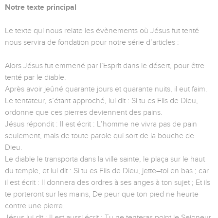
Notre texte principal
Le texte qui nous relate les évènements où Jésus fut tenté
nous servira de fondation pour notre série d’articles :
Alors Jésus fut emmené par l’Esprit dans le désert, pour être
tenté par le diable.
Après avoir jeûné quarante jours et quarante nuits, il eut faim.
Le tentateur, s’étant approché, lui dit : Si tu es Fils de Dieu,
ordonne que ces pierres deviennent des pains.
Jésus répondit : Il est écrit : L’homme ne vivra pas de pain
seulement, mais de toute parole qui sort de la bouche de
Dieu.
Le diable le transporta dans la ville sainte, le plaça sur le haut
du temple, et lui dit : Si tu es Fils de Dieu, jette–toi en bas ; car
il est écrit : Il donnera des ordres à ses anges à ton sujet ; Et ils
te porteront sur les mains, De peur que ton pied ne heurte
contre une pierre.
Jésus lui dit : Il est aussi écrit : Tu ne tenteras point le Seigneur,