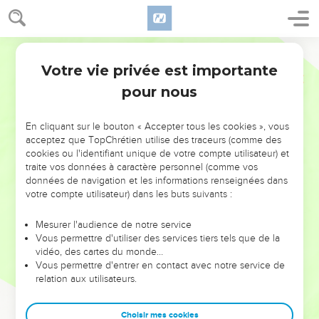
Votre vie privée est importante
pour nous
NE MANQUEZ PAS L’ÉVÉNEMENT
En cliquant sur le bouton « Accepter tous les cookies », vous
DE L’ANNÉE !
acceptez que TopChrétien utilise des traceurs (comme des
cookies ou l'identifiant unique de votre compte utilisateur) et
ET SI LEURS ERREURS POUVAIENT VOUS ÉVITER LES
traite vos données à caractère personnel (comme vos
VOTRES ?
données de navigation et les informations renseignées dans
votre compte utilisateur) dans les buts suivants :
On admire souvent les leaders pour leurs réussites, leur impact,
leur foi ou leur vision. Mais on voit moins les doutes, les erreurs
Mesurer l'audience de notre service
Vous permettre d'utiliser des services tiers tels que de la
et les saisons difficiles qu'ils ont traversés, alors même que ce
vidéo, des cartes du monde…
sont elles qui les ont façonnés.
Vous permettre d'entrer en contact avec notre service de
relation aux utilisateurs.
Dans cette conférence, leaders, entrepreneurs, et responsables
reviennent sur les erreurs marquantes de leur parcours et les
clés pour avancer avec plus de sagesse afin que leurs erreurs
Choisir mes cookies