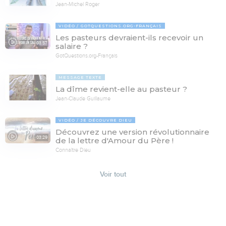
Jean-Michel Roger
VIDÉO
GOTQUESTIONS.ORG-FRANÇAIS
Les pasteurs devraient-ils recevoir un
03:57
salaire ?
GotQuestions.org-Français
MESSAGE TEXTE
La dîme revient-elle au pasteur ?
Jean-Claude Guillaume
VIDÉO
JE DÉCOUVRE DIEU
Découvrez une version révolutionnaire
03:29
de la lettre d'Amour du Père !
Connaître Dieu
Voir tout