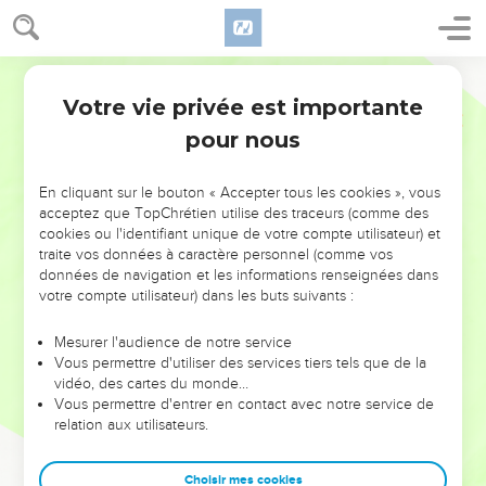
Votre vie privée est importante
pour nous
NE MANQUEZ PAS L’ÉVÉNEMENT
En cliquant sur le bouton « Accepter tous les cookies », vous
DE L’ANNÉE !
acceptez que TopChrétien utilise des traceurs (comme des
cookies ou l'identifiant unique de votre compte utilisateur) et
ET SI LEURS ERREURS POUVAIENT VOUS ÉVITER LES
traite vos données à caractère personnel (comme vos
VOTRES ?
données de navigation et les informations renseignées dans
votre compte utilisateur) dans les buts suivants :
On admire souvent les leaders pour leurs réussites, leur impact,
leur foi ou leur vision. Mais on voit moins les doutes, les erreurs
Mesurer l'audience de notre service
Vous permettre d'utiliser des services tiers tels que de la
et les saisons difficiles qu'ils ont traversés, alors même que ce
vidéo, des cartes du monde…
sont elles qui les ont façonnés.
Vous permettre d'entrer en contact avec notre service de
relation aux utilisateurs.
Dans cette conférence, leaders, entrepreneurs, et responsables
reviennent sur les erreurs marquantes de leur parcours et les
clés pour avancer avec plus de sagesse afin que leurs erreurs
Choisir mes cookies