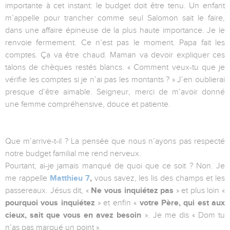
importante à cet instant: le budget doit être tenu. Un enfant
m’appelle pour trancher comme seul Salomon sait le faire,
dans une affaire épineuse de la plus haute importance. Je le
renvoie fermement. Ce n’est pas le moment. Papa fait les
comptes. Ça va être chaud. Maman va devoir expliquer ces
talons de chèques restés blancs. « Comment veux-tu que je
vérifie les comptes si je n’ai pas les montants ? » J’en oublierai
presque d’être aimable. Seigneur, merci de m’avoir donné
une femme compréhensive, douce et patiente.
Que m’arrive-t-il ? La pensée que nous n’ayons pas respecté
notre budget familial me rend nerveux.
Pourtant, ai-je jamais manqué de quoi que ce soit ? Non. Je
me rappelle
Matthieu 7
,
vous savez, les lis des champs et les
passereaux. Jésus dit, «
Ne vous inquiétez pas
» et plus loin «
pourquoi vous inquiétez
» et enfin «
votre Père, qui est aux
cieux, sait que vous en avez besoin
». Je me dis « Dom tu
n’as pas marqué un point ».