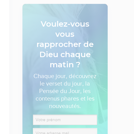
Voulez-vous
vous
rapprocher de
Dieu
chaque
matin ?
Chaque jour, découvrez
le verset du jour, la
Pensée du Jour, les
contenus phares et les
nouveautés.