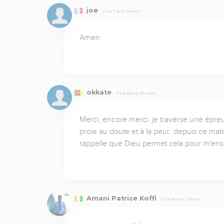
joe
Il y a 7 ans, 9 mois
Amen
okkate
Il y a 9 ans, 10 mois
Merci, encore merci. je traverse une épreu
proie au doute et à la peur. depuis ce matin 
rappelle que Dieu permet cela pour m'ense
Amani Patrice Koffi
Il y a 10 ans, 1 mois