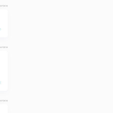
entaire
E
entaire
E
entaire