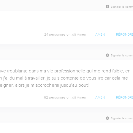
Signaler le comm
24 personnes ont dit Amen
AMEN
RÉPONDR
Signaler le comm
ve troublante dans ma vie professionnelle qui me rend faible, en 
j'ai du mal à travailler. je suis contente de vous lire car cela me 
igner. alors je m'accrocherai jusqu'au bout!
62 personnes ont dit Amen
AMEN
RÉPONDR
Signaler le comm