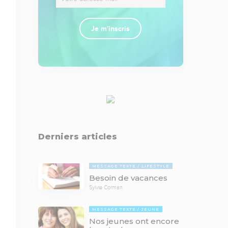
Je m'inscris
Derniers articles
MESSAGE TEXTE
LIFESTYLE
Besoin de vacances
Sylvie Corman
MESSAGE TEXTE
JEUNE
Nos jeunes ont encore