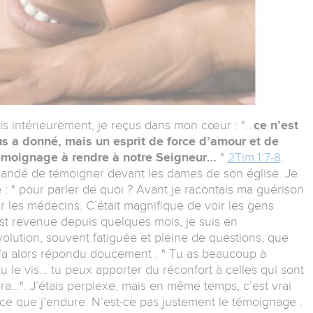
is intérieurement, je reçus dans mon cœur : "…
ce n’est
us a donné, mais un esprit de force d’amour et de
témoignage à rendre à notre Seigneur…
"
2Tim.1:7-8
.
andé de témoigner devant les dames de son église. Je
: " pour parler de quoi ? Avant je racontais ma guérison
r les médecins. C’était magnifique de voir les gens
est revenue depuis quelques mois, je suis en
volution, souvent fatiguée et pleine de questions, que
m’a alors répondu doucement : " Tu as beaucoup à
u le vis… tu peux apporter du réconfort à celles qui sont
ra…". J’étais perplexe, mais en même temps, c’est vrai
ce que j’endure. N’est-ce pas justement le témoignage :