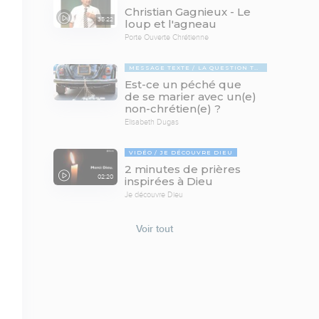
Christian Gagnieux - Le
35:22
loup et l'agneau
Porte Ouverte Chrétienne
MESSAGE TEXTE
LA QUESTION TABOUE
Est-ce un péché que
de se marier avec un(e)
non-chrétien(e) ?
Elisabeth Dugas
VIDÉO
JE DÉCOUVRE DIEU
2 minutes de prières
02:20
inspirées à Dieu
Je découvre Dieu
Voir tout