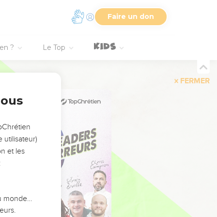
Faire un don
ien ?
Le Top
FERMER
nous
opChrétien
utilisateur)
n et les
:
 du monde…
eurs.