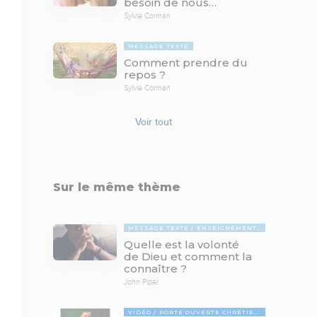
besoin de nous…
Sylvie Corman
MESSAGE TEXTE
Comment prendre du
repos ?
Sylvie Corman
Voir tout
Sur le même thème
MESSAGE TEXTE
ENSEIGNEMENTS BIBLIQUES
Quelle est la volonté
de Dieu et comment la
connaître ?
John Piper
VIDÉO
PORTE OUVERTE CHRÉTIENNE