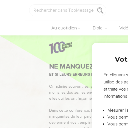
Au quotidien
Bible
Vid
Vot
NE MANQUEZ PAS L’ÉVÉ
ET SI LEURS ERREURS POUVAIENT VOUS 
En cliquant 
utilise des 
On admire souvent les leaders pour leurs réussi
et traite vo
moins les doutes, les erreurs et les saisons di
informations
elles qui les ont façonnés.
Mesurer l'
Dans cette conférence, leaders, entrepreneur
marquantes de leur parcours et les clés pour
Vous perme
deviennent vos tremplins. Que vous guidiez 
Vous perme