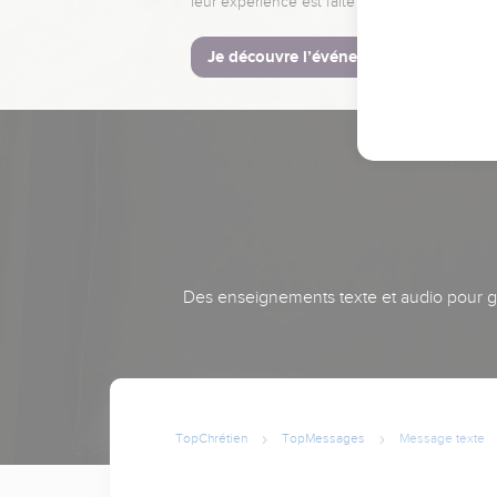
leur expérience est faite pour vous.
Je découvre l’événement
Des enseignements texte et audio pour gra
TopChrétien
TopMessages
Message texte