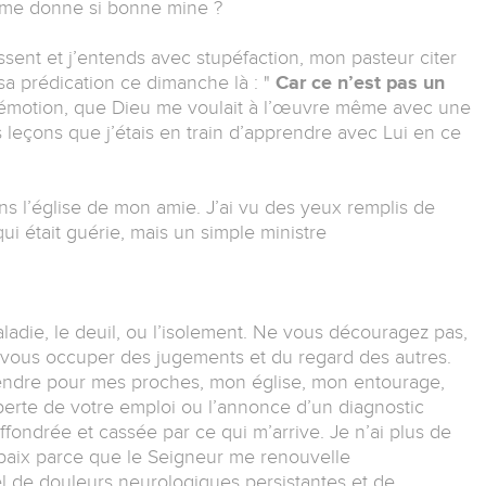
 me donne si bonne mine ?
sent et j’entends avec stupéfaction, mon pasteur citer
a prédication ce dimanche là : "
Car ce n’est pas un
 émotion, que Dieu me voulait à l’œuvre même avec une
 leçons que j’étais en train d’apprendre avec Lui en ce
ns l’église de mon amie. J’ai vu des yeux remplis de
qui était guérie, mais un simple ministre
aladie, le deuil, ou l’isolement. Ne vous découragez pas,
s vous occuper des jugements et du regard des autres.
endre pour mes proches, mon église, mon entourage,
perte de votre emploi ou l’annonce d’un diagnostic
ffondrée et cassée par ce qui m’arrive. Je n’ai plus de
la paix parce que le Seigneur me renouvelle
l de douleurs neurologiques persistantes et de