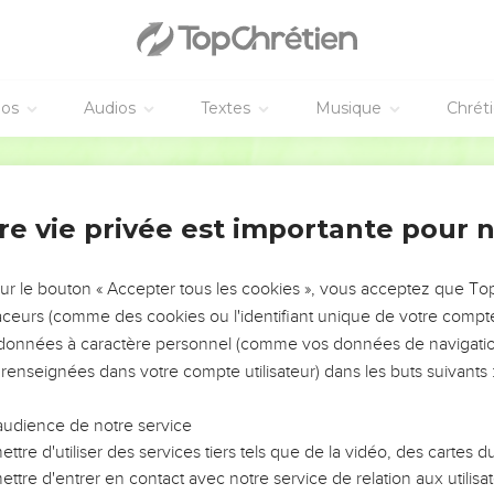
éos
Audios
Textes
Musique
Chrét
re vie privée est importante pour 
NEMENT DE L’ANNÉE !
ÉVITER LES VOTRES ?
sur le bouton « Accepter tous les cookies », vous acceptez que T
traceurs (comme des cookies ou l'identifiant unique de votre compte 
tes, leur impact, leur foi ou leur vision. Mais on voit
s données à caractère personnel (comme vos données de navigatio
fficiles qu'ils ont traversés, alors même que ce sont
 renseignées dans votre compte utilisateur) dans les buts suivants 
audience de notre service
s, et responsables reviennent sur les erreurs
 avancer avec plus de sagesse afin que leurs erreurs
ttre d'utiliser des services tiers tels que de la vidéo, des cartes
un ministère, une équipe, un groupe ou une famille,
ttre d'entrer en contact avec notre service de relation aux utilisat