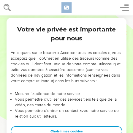
Votre vie privée est importante
pour nous
NE MANQUEZ PAS L’ÉVÉNEMENT
En cliquant sur le bouton « Accepter tous les cookies », vous
DE L’ANNÉE !
acceptez que TopChrétien utilise des traceurs (comme des
cookies ou l'identifiant unique de votre compte utilisateur) et
ET SI LEURS ERREURS POUVAIENT VOUS ÉVITER LES
traite vos données à caractère personnel (comme vos
VOTRES ?
données de navigation et les informations renseignées dans
votre compte utilisateur) dans les buts suivants :
On admire souvent les leaders pour leurs réussites, leur impact,
leur foi ou leur vision. Mais on voit moins les doutes, les erreurs
Mesurer l'audience de notre service
Vous permettre d'utiliser des services tiers tels que de la
et les saisons difficiles qu'ils ont traversés, alors même que ce
vidéo, des cartes du monde…
sont elles qui les ont façonnés.
Vous permettre d'entrer en contact avec notre service de
relation aux utilisateurs.
Dans cette conférence, leaders, entrepreneurs, et responsables
reviennent sur les erreurs marquantes de leur parcours et les
clés pour avancer avec plus de sagesse afin que leurs erreurs
Choisir mes cookies