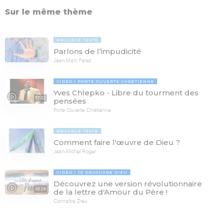
Sur le même thème
MESSAGE TEXTE
Parlons de l’impudicité
Jean-Marc Ferez
VIDÉO
PORTE OUVERTE CHRÉTIENNE
Yves Chlepko - Libre du tourment des
57:22
pensées
Porte Ouverte Chrétienne
MESSAGE TEXTE
Comment faire l'œuvre de Dieu ?
Jean-Michel Roger
VIDÉO
JE DÉCOUVRE DIEU
Découvrez une version révolutionnaire
03:29
de la lettre d'Amour du Père !
Connaître Dieu