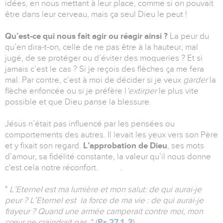
idées, en nous mettant à leur place, comme si on pouvait
être dans leur cerveau, mais ça seul Dieu le peut !
Qu’est-ce qui nous fait agir ou réagir ainsi ?
La peur du
qu’en dira-t-on, celle de ne pas être à la hauteur, mal
jugé, de se protéger ou d’éviter des moqueries ? Et si
jamais c’est le cas ? Si je reçois des flèches ça me fera
mal. Par contre, c’est à moi de décider si je veux
garder
la
flèche enfoncée ou si je préfère l
’extirper
le plus vite
possible et que Dieu panse la blessure.
Jésus n’était pas influencé par les pensées ou
comportements des autres. Il levait les yeux vers son Père
et y fixait son regard.
L’approbation de Dieu
, ses mots
d’amour, sa fidélité constante, la valeur qu’il nous donne
c'est cela notre réconfort. .
"
L’Eternel est ma lumière et mon salut: de qui aurai-je
peur ? L’Eternel est la force de ma vie : de qui aurai-je
frayeur ? Quand une armée camperait contre moi, mon
cœur ne craindrait pas.
" (
Ps 27.1
,
3
)