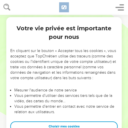
Votre vie privée est importante
pour nous
NE MANQUEZ PAS L’ÉVÉNEMENT
En cliquant sur le bouton « Accepter tous les cookies », vous
DE L’ANNÉE !
acceptez que TopChrétien utilise des traceurs (comme des
cookies ou l'identifiant unique de votre compte utilisateur) et
ET SI LEURS ERREURS POUVAIENT VOUS ÉVITER LES
traite vos données à caractère personnel (comme vos
VOTRES ?
données de navigation et les informations renseignées dans
votre compte utilisateur) dans les buts suivants :
On admire souvent les leaders pour leurs réussites, leur impact,
leur foi ou leur vision. Mais on voit moins les doutes, les erreurs
Mesurer l'audience de notre service
Vous permettre d'utiliser des services tiers tels que de la
et les saisons difficiles qu'ils ont traversés, alors même que ce
vidéo, des cartes du monde…
sont elles qui les ont façonnés.
Vous permettre d'entrer en contact avec notre service de
relation aux utilisateurs.
Dans cette conférence, leaders, entrepreneurs, et responsables
reviennent sur les erreurs marquantes de leur parcours et les
clés pour avancer avec plus de sagesse afin que leurs erreurs
Choisir mes cookies