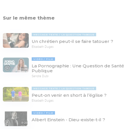
Sur le même thème
MESSAGE TEXTE
LA QUESTION TABOUE
Un chrétien peut-il se faire tatouer ?
Elisabeth Dugas
VIDÉO
FILM
La Pornographie : Une Question de Santé
18:39
Publique
Sandra Dubi
MESSAGE TEXTE
LA QUESTION TABOUE
Peut-on venir en short à l’église ?
Elisabeth Dugas
VIDÉO
FILM
Albert Einstein - Dieu-existe-t-il ?
01:20