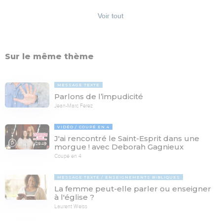
Voir tout
Sur le même thème
MESSAGE TEXTE
Parlons de l’impudicité
Jean-Marc Ferez
VIDÉO
COUPÉ EN 4
J'ai rencontré le Saint-Esprit dans une
29:46
morgue ! avec Deborah Gagnieux
Coupé en 4
MESSAGE TEXTE
ENSEIGNEMENTS BIBLIQUES
La femme peut-elle parler ou enseigner
à l'église ?
Laurent Weiss