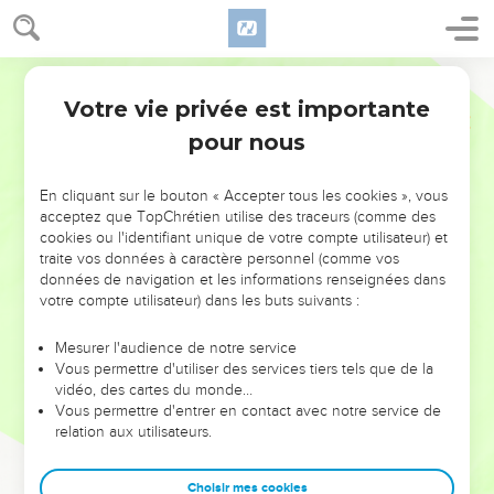
Votre vie privée est importante
pour nous
NE MANQUEZ PAS L’ÉVÉNEMENT
En cliquant sur le bouton « Accepter tous les cookies », vous
DE L’ANNÉE !
acceptez que TopChrétien utilise des traceurs (comme des
cookies ou l'identifiant unique de votre compte utilisateur) et
ET SI LEURS ERREURS POUVAIENT VOUS ÉVITER LES
traite vos données à caractère personnel (comme vos
VOTRES ?
données de navigation et les informations renseignées dans
votre compte utilisateur) dans les buts suivants :
On admire souvent les leaders pour leurs réussites, leur impact,
leur foi ou leur vision. Mais on voit moins les doutes, les erreurs
Mesurer l'audience de notre service
Vous permettre d'utiliser des services tiers tels que de la
et les saisons difficiles qu'ils ont traversés, alors même que ce
vidéo, des cartes du monde…
sont elles qui les ont façonnés.
Vous permettre d'entrer en contact avec notre service de
relation aux utilisateurs.
Dans cette conférence, leaders, entrepreneurs, et responsables
reviennent sur les erreurs marquantes de leur parcours et les
clés pour avancer avec plus de sagesse afin que leurs erreurs
Choisir mes cookies