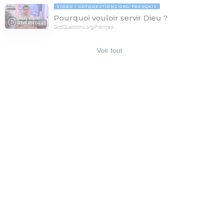
VIDÉO
GOTQUESTIONS.ORG-FRANÇAIS
Pourquoi vouloir servir Dieu ?
04:45
GotQuestions.org-Français
Voir tout