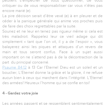
peuvent s’empêcher de vous questionner, de vous
critiquer ou de vous responsabiliser car vous n’êtes pas
encore marié (e).
La pire décision serait d’être vexé (e) à en pleurer et de
céder à la panique générale qui anime vos proches puis
de faire des choix regrettables par la suite.
Souriez et ne leur en tenez pas rigueur même si cela est
très maladroit. Rappelez leur ce vieil adage qui dit
simplement « tant que l’on vit, il y a de l’espoir », vous
balayerez ainsi les piques et attaques d’un revers de
main et tous seront confus. Face à un sujet aussi
important on ne s’attend pas à de la décontraction de la
part du principal concerné.
Psaume 84:12
à 13 Car l’Eternel Dieu est un soleil et un
bouclier, L’Eternel donne la grâce et la gloire, il ne refuse
aucun bien à ceux qui marchent dans l’intégrité. L’Eternel
des armées! Heureux l’homme qui se confie en toi!
4 - Gardez votre joie
Les années passent et se ressemblent sentimentalement