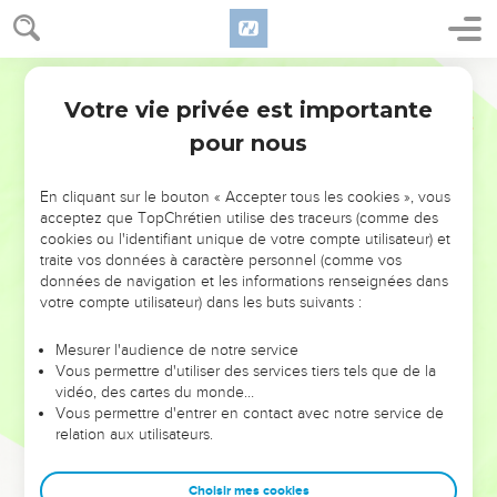
Votre vie privée est importante
pour nous
NE MANQUEZ PAS L’ÉVÉNEMENT
En cliquant sur le bouton « Accepter tous les cookies », vous
DE L’ANNÉE !
acceptez que TopChrétien utilise des traceurs (comme des
cookies ou l'identifiant unique de votre compte utilisateur) et
ET SI LEURS ERREURS POUVAIENT VOUS ÉVITER LES
traite vos données à caractère personnel (comme vos
VOTRES ?
données de navigation et les informations renseignées dans
votre compte utilisateur) dans les buts suivants :
On admire souvent les leaders pour leurs réussites, leur impact,
leur foi ou leur vision. Mais on voit moins les doutes, les erreurs
Mesurer l'audience de notre service
Vous permettre d'utiliser des services tiers tels que de la
et les saisons difficiles qu'ils ont traversés, alors même que ce
vidéo, des cartes du monde…
sont elles qui les ont façonnés.
Vous permettre d'entrer en contact avec notre service de
relation aux utilisateurs.
Dans cette conférence, leaders, entrepreneurs, et responsables
reviennent sur les erreurs marquantes de leur parcours et les
clés pour avancer avec plus de sagesse afin que leurs erreurs
Choisir mes cookies