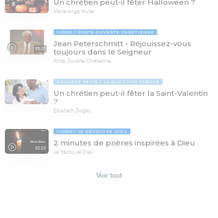
Un chrétien peut-il fêter Halloween ?
Marie-Ange Muller
VIDÉO
PORTE OUVERTE CHRÉTIENNE
Jean Peterschmitt - Réjouissez-vous
55:07
toujours dans le Seigneur
Porte Ouverte Chrétienne
MESSAGE TEXTE
LA QUESTION TABOUE
Un chrétien peut-il fêter la Saint-Valentin
?
Elisabeth Dugas
VIDÉO
JE DÉCOUVRE DIEU
2 minutes de prières inspirées à Dieu
02:20
Je découvre Dieu
Voir tout