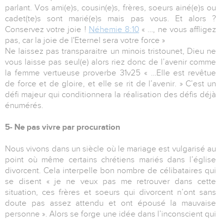
parlant. Vos ami(e)s, cousin(e)s, frères, soeurs ainé(e)s ou
cadet(te)s sont marié(e)s mais pas vous. Et alors ?
Conservez votre joie !
Néhemie 8:10
« …, ne vous affligez
pas, car la joie de l'Eternel sera votre force »
Ne laissez pas transparaitre un minois tristounet, Dieu ne
vous laisse pas seul(e) alors riez donc de l’avenir comme
la femme vertueuse proverbe 31v25 « …Elle est revêtue
de force et de gloire, et elle se rit de l’avenir. » C’est un
défi majeur qui conditionnera la réalisation des défis déjà
énumérés.
5- Ne pas vivre par procuration
Nous vivons dans un siècle où le mariage est vulgarisé au
point où même certains chrétiens mariés dans l’église
divorcent. Cela interpelle bon nombre de célibataires qui
se disent « je ne veux pas me retrouver dans cette
situation, ces frères et soeurs qui divorcent n’ont sans
doute pas assez attendu et ont épousé la mauvaise
personne ». Alors se forge une idée dans l’inconscient qui