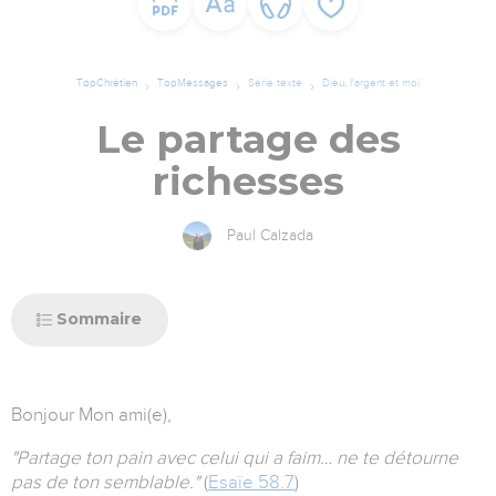
TopChrétien
TopMessages
Série texte
Dieu, l'argent et moi
Le partage des
richesses
Paul Calzada
Sommaire
Bonjour
Mon ami(e),
"Partage ton pain avec celui qui a faim… ne te détourne
pas de ton semblable."
(
Esaïe 58.7
)