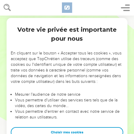
Votre vie privée est importante
pour nous
NE MANQUEZ PAS L’ÉVÉNEMENT
En cliquant sur le bouton « Accepter tous les cookies », vous
DE L’ANNÉE !
acceptez que TopChrétien utilise des traceurs (comme des
cookies ou l'identifiant unique de votre compte utilisateur) et
ET SI LEURS ERREURS POUVAIENT VOUS ÉVITER LES
traite vos données à caractère personnel (comme vos
VOTRES ?
données de navigation et les informations renseignées dans
votre compte utilisateur) dans les buts suivants :
On admire souvent les leaders pour leurs réussites, leur impact,
leur foi ou leur vision. Mais on voit moins les doutes, les erreurs
Mesurer l'audience de notre service
Vous permettre d'utiliser des services tiers tels que de la
et les saisons difficiles qu'ils ont traversés, alors même que ce
vidéo, des cartes du monde…
sont elles qui les ont façonnés.
Vous permettre d'entrer en contact avec notre service de
relation aux utilisateurs.
Dans cette conférence, leaders, entrepreneurs, et responsables
reviennent sur les erreurs marquantes de leur parcours et les
clés pour avancer avec plus de sagesse afin que leurs erreurs
Choisir mes cookies