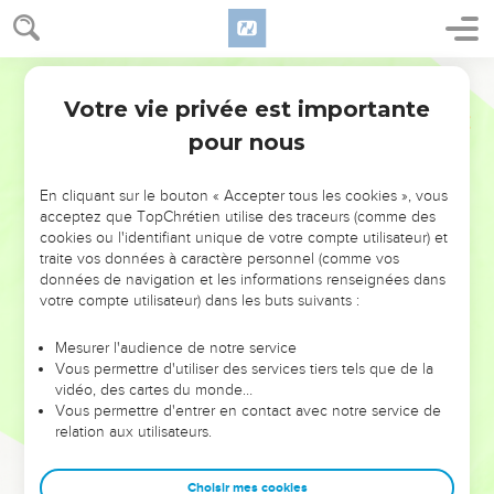
Votre vie privée est importante
pour nous
NE MANQUEZ PAS L’ÉVÉNEMENT
En cliquant sur le bouton « Accepter tous les cookies », vous
DE L’ANNÉE !
acceptez que TopChrétien utilise des traceurs (comme des
cookies ou l'identifiant unique de votre compte utilisateur) et
ET SI LEURS ERREURS POUVAIENT VOUS ÉVITER LES
traite vos données à caractère personnel (comme vos
VOTRES ?
données de navigation et les informations renseignées dans
votre compte utilisateur) dans les buts suivants :
On admire souvent les leaders pour leurs réussites, leur impact,
leur foi ou leur vision. Mais on voit moins les doutes, les erreurs
Mesurer l'audience de notre service
Vous permettre d'utiliser des services tiers tels que de la
et les saisons difficiles qu'ils ont traversés, alors même que ce
vidéo, des cartes du monde…
sont elles qui les ont façonnés.
Vous permettre d'entrer en contact avec notre service de
relation aux utilisateurs.
Dans cette conférence, leaders, entrepreneurs, et responsables
reviennent sur les erreurs marquantes de leur parcours et les
clés pour avancer avec plus de sagesse afin que leurs erreurs
Choisir mes cookies