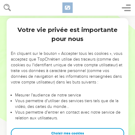
Votre vie privée est importante
pour nous
NE MANQUEZ PAS L’ÉVÉNEMENT
En cliquant sur le bouton « Accepter tous les cookies », vous
DE L’ANNÉE !
acceptez que TopChrétien utilise des traceurs (comme des
cookies ou l'identifiant unique de votre compte utilisateur) et
ET SI LEURS ERREURS POUVAIENT VOUS ÉVITER LES
traite vos données à caractère personnel (comme vos
VOTRES ?
données de navigation et les informations renseignées dans
votre compte utilisateur) dans les buts suivants :
On admire souvent les leaders pour leurs réussites, leur impact,
leur foi ou leur vision. Mais on voit moins les doutes, les erreurs
Mesurer l'audience de notre service
Vous permettre d'utiliser des services tiers tels que de la
et les saisons difficiles qu'ils ont traversés, alors même que ce
vidéo, des cartes du monde…
sont elles qui les ont façonnés.
Vous permettre d'entrer en contact avec notre service de
relation aux utilisateurs.
Dans cette conférence, leaders, entrepreneurs, et responsables
reviennent sur les erreurs marquantes de leur parcours et les
clés pour avancer avec plus de sagesse afin que leurs erreurs
Choisir mes cookies