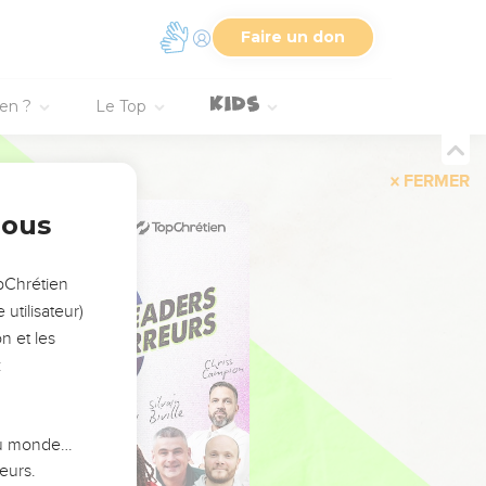
Faire un don
ien ?
Le Top
FERMER
nous
opChrétien
utilisateur)
n et les
:
 du monde…
eurs.