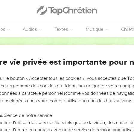
éos
Audios
Textes
Musique
Chrét
re vie privée est importante pour 
NEMENT DE L’ANNÉE !
ÉVITER LES VOTRES ?
sur le bouton « Accepter tous les cookies », vous acceptez que T
traceurs (comme des cookies ou l'identifiant unique de votre compte 
tes, leur impact, leur foi ou leur vision. Mais on voit
s données à caractère personnel (comme vos données de navigatio
fficiles qu'ils ont traversés, alors même que ce sont
 renseignées dans votre compte utilisateur) dans les buts suivants 
audience de notre service
s, et responsables reviennent sur les erreurs
 avancer avec plus de sagesse afin que leurs erreurs
ttre d'utiliser des services tiers tels que de la vidéo, des cartes
un ministère, une équipe, un groupe ou une famille,
ttre d'entrer en contact avec notre service de relation aux utilisat