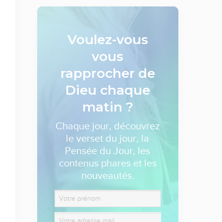
Voulez-vous
vous
rapprocher de
Dieu
chaque
matin ?
Chaque jour, découvrez
le verset du jour, la
Pensée du Jour, les
contenus phares et les
nouveautés.