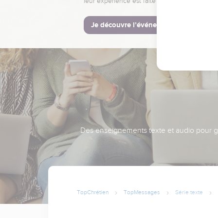
leur expérience est faite pour vous.
Je découvre l’événement
Des enseignements texte et audio pour gra
TopChrétien
TopMessages
Série texte