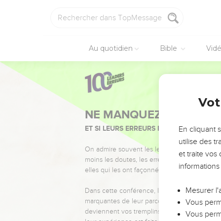
Au quotidien
Bible
Vid
Vot
NE MANQUEZ PAS L’ÉVÉ
ET SI LEURS ERREURS POUVAIENT VOUS 
En cliquant 
utilise des 
On admire souvent les leaders pour leurs réussi
et traite vo
moins les doutes, les erreurs et les saisons di
informations
elles qui les ont façonnés.
Mesurer l'
Dans cette conférence, leaders, entrepreneur
marquantes de leur parcours et les clés pour
Vous perme
deviennent vos tremplins. Que vous guidiez 
Vous perme