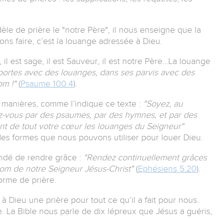
e de prière le "notre Père", il nous enseigne que la
s faire, c’est la louange adressée à Dieu.
, il est sage, il est Sauveur, il est notre Père...La louange
portes avec des louanges, dans ses parvis avec des
om !"
(
Psaume 100.4
).
 manières, comme l’indique ce texte :
"Soyez, au
enez-vous par des psaumes, par des hymnes, et par des
rant de tout votre cœur les louanges du Seigneur"
 des formes que nous pouvons utiliser pour louer Dieu.
ndé de rendre grâce :
"Rendez continuellement grâces
nom de notre Seigneur Jésus-Christ"
(
Ephésiens 5.20
).
orme de prière.
 à Dieu une prière pour tout ce qu’il a fait pour nous.
. La Bible nous parle de dix lépreux que Jésus a guéris,