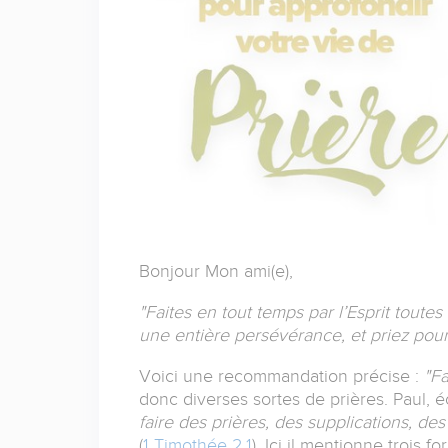
Bonjour
Mon ami(e),
"Faites en tout temps par l’Esprit toutes
une entière persévérance, et priez pour
Voici une recommandation précise :
"Fa
donc diverses sortes de prières. Paul, écr
faire des prières, des supplications, d
(
1 Timothée 2.1
). Ici il mentionne trois f