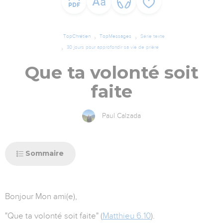
TopChrétien
TopMessages
Série texte
30 jours pour approfondir sa vie de prière
Que ta volonté soit
faite
Paul Calzada
Sommaire
Bonjour
Mon ami(e),
"Que ta volonté soit faite" (
Matthieu 6.10
).