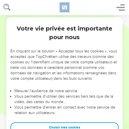
Votre vie privée est importante
pour nous
NE MANQUEZ PAS L’ÉVÉNEMENT
En cliquant sur le bouton « Accepter tous les cookies », vous
DE L’ANNÉE !
acceptez que TopChrétien utilise des traceurs (comme des
cookies ou l'identifiant unique de votre compte utilisateur) et
ET SI LEURS ERREURS POUVAIENT VOUS ÉVITER LES
traite vos données à caractère personnel (comme vos
VOTRES ?
données de navigation et les informations renseignées dans
votre compte utilisateur) dans les buts suivants :
On admire souvent les leaders pour leurs réussites, leur impact,
leur foi ou leur vision. Mais on voit moins les doutes, les erreurs
Mesurer l'audience de notre service
Vous permettre d'utiliser des services tiers tels que de la
et les saisons difficiles qu'ils ont traversés, alors même que ce
vidéo, des cartes du monde…
sont elles qui les ont façonnés.
Vous permettre d'entrer en contact avec notre service de
relation aux utilisateurs.
Dans cette conférence, leaders, entrepreneurs, et responsables
reviennent sur les erreurs marquantes de leur parcours et les
clés pour avancer avec plus de sagesse afin que leurs erreurs
Choisir mes cookies