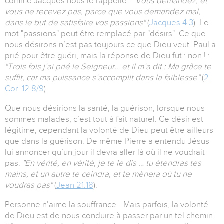
comme Jacques nous le rappelle :
"Vous demandez, et
vous ne recevez pas, parce que vous demandez mal,
dans le but de satisfaire vos passions"
(
Jacques 4.3
). Le
mot "passions" peut être remplacé par "désirs". Ce que
nous désirons n’est pas toujours ce que Dieu veut. Paul a
prié pour être guéri, mais la réponse de Dieu fut : non ! :
"Trois fois j’ai prié le Seigneur… et il m’a dit : Ma grâce te
suffit, car ma puissance s’accomplit dans la faiblesse"
(
2
Cor. 12.8/9
).
Que nous désirions la santé, la guérison, lorsque nous
sommes malades, c’est tout à fait naturel. Ce désir est
légitime, cependant la volonté de Dieu peut être ailleurs
que dans la guérison. De même Pierre a entendu Jésus
lui annoncer qu’un jour il devra aller là où il ne voudrait
pas.
"En vérité, en vérité, je te le dis … tu étendras tes
mains, et un autre te ceindra, et te mènera où tu ne
voudras pas"
(
Jean 21.18
).
Personne n’aime la souffrance. Mais parfois, la volonté
de Dieu est de nous conduire à passer par un tel chemin.