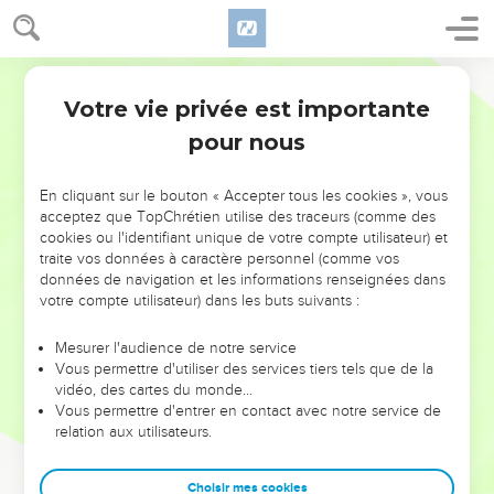
Votre vie privée est importante
pour nous
NE MANQUEZ PAS L’ÉVÉNEMENT
En cliquant sur le bouton « Accepter tous les cookies », vous
DE L’ANNÉE !
acceptez que TopChrétien utilise des traceurs (comme des
cookies ou l'identifiant unique de votre compte utilisateur) et
ET SI LEURS ERREURS POUVAIENT VOUS ÉVITER LES
traite vos données à caractère personnel (comme vos
VOTRES ?
données de navigation et les informations renseignées dans
votre compte utilisateur) dans les buts suivants :
On admire souvent les leaders pour leurs réussites, leur impact,
leur foi ou leur vision. Mais on voit moins les doutes, les erreurs
Mesurer l'audience de notre service
Vous permettre d'utiliser des services tiers tels que de la
et les saisons difficiles qu'ils ont traversés, alors même que ce
vidéo, des cartes du monde…
sont elles qui les ont façonnés.
Vous permettre d'entrer en contact avec notre service de
relation aux utilisateurs.
Dans cette conférence, leaders, entrepreneurs, et responsables
reviennent sur les erreurs marquantes de leur parcours et les
clés pour avancer avec plus de sagesse afin que leurs erreurs
Choisir mes cookies