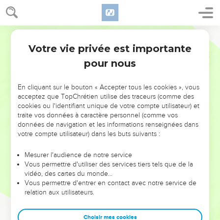
Votre vie privée est importante
pour nous
NE MANQUEZ PAS L’ÉVÉNEMENT
En cliquant sur le bouton « Accepter tous les cookies », vous
DE L’ANNÉE !
acceptez que TopChrétien utilise des traceurs (comme des
cookies ou l'identifiant unique de votre compte utilisateur) et
ET SI LEURS ERREURS POUVAIENT VOUS ÉVITER LES
traite vos données à caractère personnel (comme vos
VOTRES ?
données de navigation et les informations renseignées dans
votre compte utilisateur) dans les buts suivants :
On admire souvent les leaders pour leurs réussites, leur impact,
leur foi ou leur vision. Mais on voit moins les doutes, les erreurs
Mesurer l'audience de notre service
Vous permettre d'utiliser des services tiers tels que de la
et les saisons difficiles qu'ils ont traversés, alors même que ce
vidéo, des cartes du monde…
sont elles qui les ont façonnés.
Vous permettre d'entrer en contact avec notre service de
relation aux utilisateurs.
Dans cette conférence, leaders, entrepreneurs, et responsables
reviennent sur les erreurs marquantes de leur parcours et les
clés pour avancer avec plus de sagesse afin que leurs erreurs
Choisir mes cookies