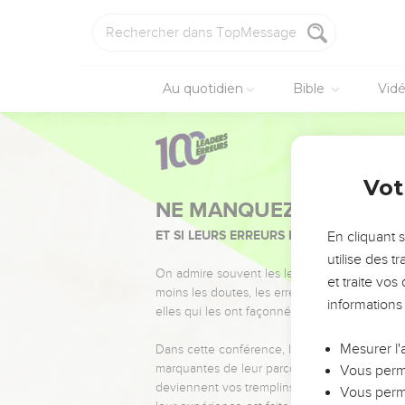
Au quotidien
Bible
Vid
Vot
NE MANQUEZ PAS L’ÉVÉ
ET SI LEURS ERREURS POUVAIENT VOUS 
En cliquant 
utilise des 
On admire souvent les leaders pour leurs réussi
et traite vo
moins les doutes, les erreurs et les saisons di
informations
elles qui les ont façonnés.
Mesurer l'
Dans cette conférence, leaders, entrepreneur
marquantes de leur parcours et les clés pour
Vous perme
deviennent vos tremplins. Que vous guidiez 
Vous perme