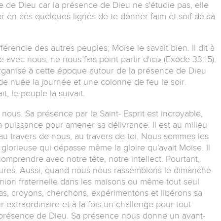
nce de Dieu car la présence de Dieu ne s'étudie pas, elle
 en ces quelques lignes de te donner faim et soif de sa
érencie des autres peuples; Moïse le savait bien. Il dit à
 avec nous, ne nous fais point partir d'ici» (Exode 33:15).
 organisé à cette époque autour de la présence de Dieu
e nuée la journée et une colonne de feu le soir.
, le peuple la suivait.
nous. Sa présence par le Saint- Esprit est incroyable,
sa puissance pour amener sa délivrance. Il est au milieu
au travers de nous, au travers de toi. Nous sommes les
lorieuse qui dépasse même la gloire qu'avait Moïse. Il
comprendre avec notre tête, notre intellect. Pourtant,
ritures. Aussi, quand nous nous rassemblons le dimanche
nion fraternelle dans les maisons ou même tout seul
 pas, croyons, cherchons, expérimentons et libérons sa
 extraordinaire et à la fois un challenge pour tout
la présence de Dieu. Sa présence nous donne un avant-