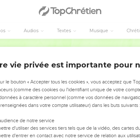
éos
Audios
Textes
Musique
Chrét
re vie privée est importante pour 
NEMENT DE L’ANNÉE !
ÉVITER LES VOTRES ?
sur le bouton « Accepter tous les cookies », vous acceptez que T
traceurs (comme des cookies ou l'identifiant unique de votre compte 
tes, leur impact, leur foi ou leur vision. Mais on voit
s données à caractère personnel (comme vos données de navigatio
fficiles qu'ils ont traversés, alors même que ce sont
 renseignées dans votre compte utilisateur) dans les buts suivants 
audience de notre service
s, et responsables reviennent sur les erreurs
 avancer avec plus de sagesse afin que leurs erreurs
ttre d'utiliser des services tiers tels que de la vidéo, des cartes
un ministère, une équipe, un groupe ou une famille,
ttre d'entrer en contact avec notre service de relation aux utilisat