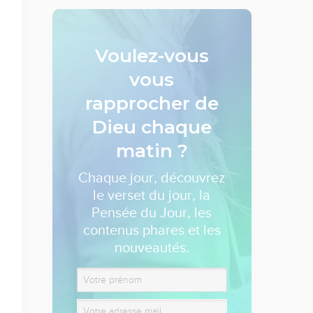
Voulez-vous
vous
rapprocher de
Dieu
chaque
matin ?
Chaque jour, découvrez
le verset du jour, la
Pensée du Jour, les
contenus phares et les
nouveautés.