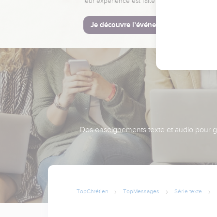
leur expérience est faite pour vous.
Je découvre l’événement
Des enseignements texte et audio pour gra
TopChrétien
TopMessages
Série texte