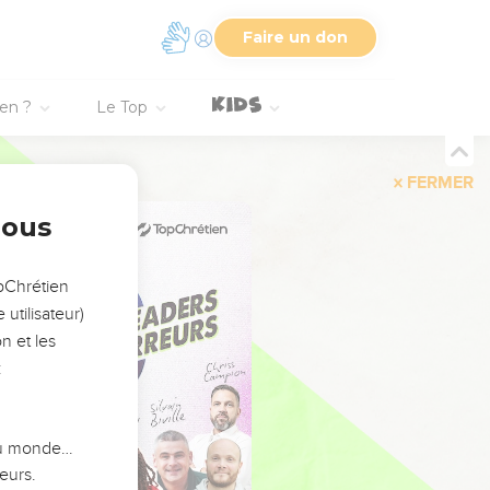
Faire un don
ien ?
Le Top
FERMER
nous
opChrétien
utilisateur)
n et les
:
 du monde…
eurs.