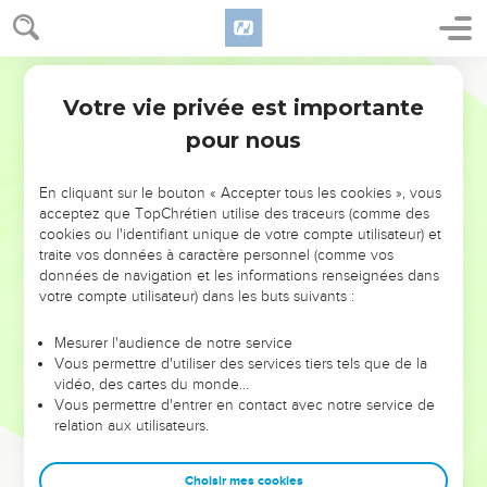
Votre vie privée est importante
pour nous
NE MANQUEZ PAS L’ÉVÉNEMENT
En cliquant sur le bouton « Accepter tous les cookies », vous
DE L’ANNÉE !
acceptez que TopChrétien utilise des traceurs (comme des
cookies ou l'identifiant unique de votre compte utilisateur) et
ET SI LEURS ERREURS POUVAIENT VOUS ÉVITER LES
traite vos données à caractère personnel (comme vos
VOTRES ?
données de navigation et les informations renseignées dans
votre compte utilisateur) dans les buts suivants :
On admire souvent les leaders pour leurs réussites, leur impact,
leur foi ou leur vision. Mais on voit moins les doutes, les erreurs
Mesurer l'audience de notre service
Vous permettre d'utiliser des services tiers tels que de la
et les saisons difficiles qu'ils ont traversés, alors même que ce
vidéo, des cartes du monde…
sont elles qui les ont façonnés.
Vous permettre d'entrer en contact avec notre service de
relation aux utilisateurs.
Dans cette conférence, leaders, entrepreneurs, et responsables
reviennent sur les erreurs marquantes de leur parcours et les
clés pour avancer avec plus de sagesse afin que leurs erreurs
Choisir mes cookies