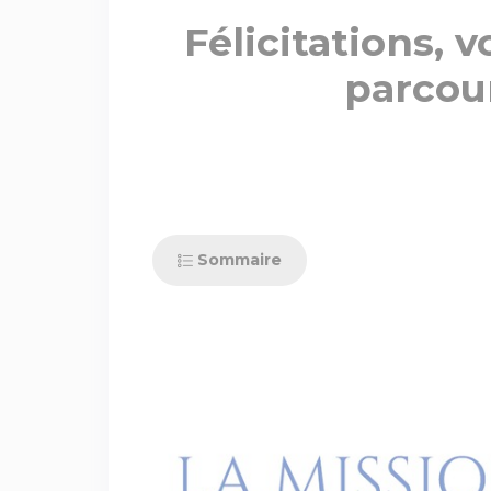
Félicitations, 
parcour
Sommaire