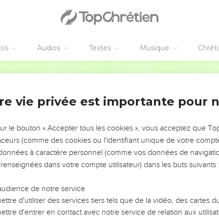
éos
Audios
Textes
Musique
Chrét
re vie privée est importante pour 
NEMENT DE L’ANNÉE !
ÉVITER LES VOTRES ?
sur le bouton « Accepter tous les cookies », vous acceptez que T
traceurs (comme des cookies ou l'identifiant unique de votre compte 
tes, leur impact, leur foi ou leur vision. Mais on voit
s données à caractère personnel (comme vos données de navigatio
fficiles qu'ils ont traversés, alors même que ce sont
 renseignées dans votre compte utilisateur) dans les buts suivants 
audience de notre service
s, et responsables reviennent sur les erreurs
 avancer avec plus de sagesse afin que leurs erreurs
ttre d'utiliser des services tiers tels que de la vidéo, des cartes
un ministère, une équipe, un groupe ou une famille,
ttre d'entrer en contact avec notre service de relation aux utilisat