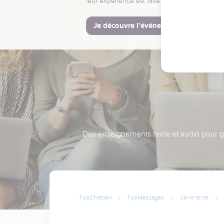
leur expérience est faite pour vous.
Je découvre l’événement
Des enseignements texte et audio pour gra
TopChrétien
TopMessages
Série texte