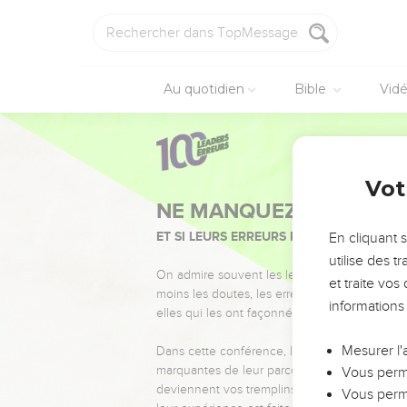
Au quotidien
Bible
Vid
Vot
NE MANQUEZ PAS L’ÉVÉ
ET SI LEURS ERREURS POUVAIENT VOUS 
En cliquant 
utilise des 
On admire souvent les leaders pour leurs réussi
et traite vo
moins les doutes, les erreurs et les saisons di
informations
elles qui les ont façonnés.
Mesurer l'
Dans cette conférence, leaders, entrepreneur
marquantes de leur parcours et les clés pour
Vous perme
deviennent vos tremplins. Que vous guidiez 
Vous perme