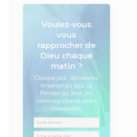
Voulez-vous
vous
rapprocher de
Dieu
chaque
matin ?
Chaque jour, découvrez
le verset du jour, la
Pensée du Jour, les
contenus phares et les
nouveautés.