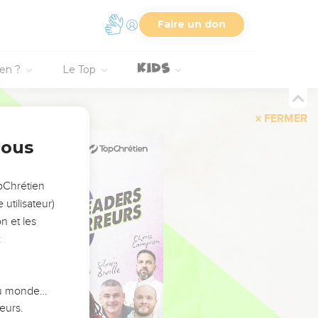
Faire un don
ien ?
Le Top
FERMER
nous
opChrétien
utilisateur)
n et les
:
 du monde…
eurs.